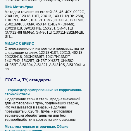
электротехнические (10880(Э10), 10885(Э12...
ПКФ Метиз-Урал
Методом точения из
сталей
: 35, 45, 40Х, 09Г2С,
20ХН3А, 12Х18Н10Т, 20Х13, 14Х17Н2(ЭИ-268),
10Х17Н13М2Т, 10Х17Н13М2, 30ХГСА, 12Х1МФ,
25Х21МФ, 30ХМА, 45Х14Н14В2М (ЭИ-69),
20Х23Н18, 09Х16Н4Б,
15Х25Т
, ЭИ-481Ш
(37Х12Н8Г8МФБ), ЭИ-961Ш (13Х11Н2В2МФШ),
ЭП...
МИДАС СЕРВИС
Отечественного и импортного производства по
следующим
сталям
: 12Х18Н10Т, 20Х13, 40Х13,
20Х23Н18, 06ХН28МДТ, 10Х17Н13М2Т,
14Х17Н2,
15Х25Т
, ХН78Т, ХН32Т, ХН45Ю,
ХН35ВТ, AISI 304, AISI 321, AISI 310S, AISI 904L и
пр...
м
ГОСТы, ТУ, стандарты
... горячедеформированные из коррозионно-
стойкой
стали
....
Содержание серы в
стали
, предназначенной
для изготовления труб, подлежащих сварке,
что указывается в заказе, не должно
м
превышать 0, 020 %. Трубы изготовляют
термически обработанными или без
термообработки в соответствии с заказом.
Металлы черные вторичные. Общие
технические условия