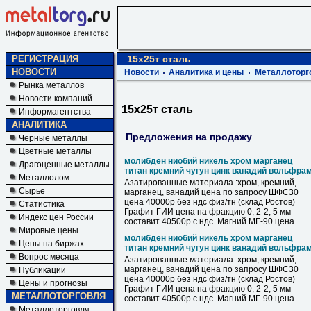
РЕГИСТРАЦИЯ
15х25т сталь
НОВОСТИ
Новости
Аналитика и цены
Металлоторг
Рынка металлов
Новости компаний
15х25т сталь
Информагентства
АНАЛИТИКА
Предложения на продажу
Черные металлы
Цветные металлы
молибден ниобий никель хром марганец
Драгоценные металлы
титан кремний чугун цинк ванадий вольфра
Металлолом
Азатированные материала :хром, кремний,
Сырье
марганец, ванадий цена по запросу ШФС30
цена 40000р без ндс физ/тн (склад Ростов)
Статистика
Графит ГИИ цена на фракцию 0, 2-2, 5 мм
Индекс цен России
составит 40500р с ндс Магний МГ-90 цена...
Мировые цены
молибден ниобий никель хром марганец
Цены на биржах
титан кремний чугун цинк ванадий вольфра
Вопрос месяца
Азатированные материала :хром, кремний,
марганец, ванадий цена по запросу ШФС30
Публикации
цена 40000р без ндс физ/тн (склад Ростов)
Цены и прогнозы
Графит ГИИ цена на фракцию 0, 2-2, 5 мм
МЕТАЛЛОТОРГОВЛЯ
составит 40500р с ндс Магний МГ-90 цена...
Металлоторговля