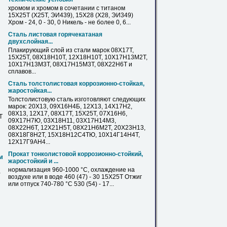
хромом и хромом в сочетании с титаном
15Х25Т
(Х25Т, ЭИ439), 15Х28 (Х28, ЭИ349)
Хром - 24, 0 - 30, 0 Никель - не более 0, 6...
Сталь
листовая горячекатаная
двухслойная...
Плакирующий слой из
стали
марок 08Х17Т,
15Х25Т
, 08Х18Н10Т, 12Х18Н10Т, 10Х17Н13М2Т,
10Х17Н13М3Т, 08Х17Н15М3Т, 08Х22Н6Т и
сплавов...
Сталь
толстолистовая коррозионно-стойкая,
жаростойкая...
Толстолистовую
сталь
изготовляют следующих
марок: 20X13, 09Х16Н4Б, 12X13, 14X17H2,
08X13, 12X17, 08Х17Т,
15Х25Т
, 07Х16Н6,
Т
09Х17Н7Ю, 03X18H11, 03Х17Н14М3,
08Х22Н6Т, 12X21H5T, 08X21Н6М2Т, 20Х23Н13,
08Х18Г8Н2Т, 15Х18Н12С4ТЮ, 10Х14Г14Н4Т,
12Х17Г9АН4...
Прокат тонколистовой коррозионно-стойкий,
м
жаростойкий и ...
нормализация 960-1000 °С, охлаждение на
-
воздухе или в воде 460 (47) - 30
15Х25Т
Отжиг
или отпуск 740-780 °С 530 (54) - 17...