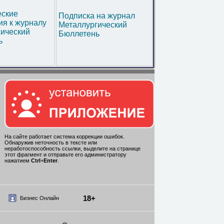
еские
Подписка на журнал
я к журналу
Металлургический
гический
Бюллетень
ь
На сайте работает система коррекции ошибок.
Обнаружив неточность в тексте или
неработоспособность ссылки, выделите на странице
этот фрагмент и отправьте его администратору
нажатием
Ctrl
+
Enter
.
18+
Бизнес Онлайн