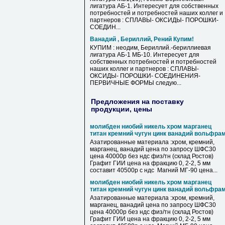
лигатура АБ-1. Интересует для собственных
потребностей и потребностей наших коллег и
партнеров : СПЛАВЫ- ОКСИДЫ- ПОРОШКИ-
СОЕДИН...
Ванадий , Бериллий, Рений Купим!
КУПИМ : неодим, Бериллий.-бериллиевая
лигатура АБ-1 МБ-10. Интересует для
собственных потребностей и потребностей
наших коллег и партнеров : СПЛАВЫ-
ОКСИДЫ- ПОРОШКИ- СОЕДИНЕНИЯ-
ПЕРВИЧНЫЕ ФОРМЫ следую...
Предложения на поставку
продукции, цены
молибден ниобий никель хром марганец
титан кремний чугун цинк ванадий вольфра
Азатированные материала :хром, кремний,
марганец, ванадий цена по запросу ШФС30
цена 40000р без ндс физ/тн (склад Ростов)
Графит ГИИ цена на фракцию 0, 2-2, 5 мм
составит 40500р с ндс Магний МГ-90 цена...
молибден ниобий никель хром марганец
титан кремний чугун цинк ванадий вольфра
Азатированные материала :хром, кремний,
марганец, ванадий цена по запросу ШФС30
цена 40000р без ндс физ/тн (склад Ростов)
Графит ГИИ цена на фракцию 0, 2-2, 5 мм