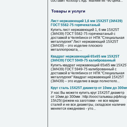
составит 40500р с ндс Магний МГ-90 цена...
Товары и услуги
Лист нержавеющий 1,6 мм 15Х25Т (ЭИ439)
ГОСТ 5582-75 горячекатаный
Купить лист нержавеющий 1, 6 мм 15Х25Т
(ЭИ439) ГОСТ 5582-75 горячекатаный с
доставкой в Челябинск от НПК "Специальная
металлургия" Лист нержавеющий 15Х25Т
(ЭИ439) – это изделие плоского
металлопроката, ...
Квадрат нержавеющий 65х65 мм 15Х25Т
(ЭИ439) ГОСТ 5949-75 калиброванный
Купить квадрат нержавеющий 65х65 мм 15Х25
(ЭИ439) ГОСТ 5949-75 калиброванный с
доставкой в Челябинск от НПК "Специальная
металлургия" Квадрат нержавеющий 15Х25Т
(ЭИ439) – это изделие в виде полнотело...
Круг сталь 15Х25Т диаметр от 10мм до 300м
У нас Вы можете купить круг 15Х25Т диаметр
от 10мм до 300мм : http://ооостальмаш.рф/krug
15h25t (режем на заготовки - не все марки
сталей и не все диаметры, складское наличие
меняется ежедневно - уто...