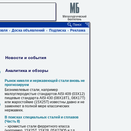
овля
Доска объявлений
Подписка
Реклама
Новости и события
Аналитика и обзоры
м
Рынок никеля и нержавеющей
стали
вновь не
прогнозируем
Безникелевые
стали
, например
малоуглеродистые стандартов AISI 409 (03Х12)
пищевые стандарта AISI 430 (08Х18Т1, 08Х17Т)
или жаростойкие (
15Х25Т
) известны давно и не
м
заменяют в полной мере классических
нержавеек.
В поисках специальных
сталей
и сплавов
(Часть II)
– хромистые
стали
ферритного класса
(например,
15Х25Т
, 15Х28, 05Х27Ю5 и т.п.