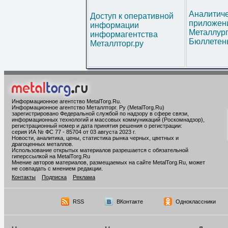
Аналитич
Доступ к оперативной
приложени
информации
Металлур
информагентства
Бюллетен
Металлторг.ру
Информационное агентство MetalTorg.Ru
.
Информационное агентство Металлторг. Ру (MetalTorg.Ru)
зарегистрировано Федеральной службой по надзору в сфере связи,
информационных технологий и массовых коммуникаций (Роскомнадзор),
регистрационный номер и дата принятия решения о регистрации:
серия ИА № ФС 77 - 85704 от 03 августа 2023 г.
Новости, аналитика, цены, статистика рынка черных, цветных и
драгоценных металлов.
Использование открытых материалов разрешается с обязательной
гиперссылкой на MetalTorg.Ru
Мнение авторов материалов, размещаемых на сайте MetalTorg.Ru, может
не совпадать с мнением редакции.
Контакты
Подписка
Реклама
RSS
ВКонтакте
Одноклассники