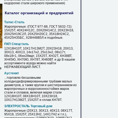
недорогие
стали
широкого применения)
Каталог организаций и предприятий
Талас-
Сталь
Жаропрочные: (ГОСТ 977-88, ГОСТ 5632-72):
15Х25Т
, 40Х24Н12С, 20Х20Н14С2, 20Х23Н18,
20Х25Н19С2Л, 20Х25Н20С2, 35Х18Н24С2,
45Х25Н35БС, Х28Н48В5Л и подобные.
ПКП Спецсталь
12Х18Н10Т, 10Х17Н13М2Т, 20Х23Н18, 20Х13,
30Х13, 40Х13, 14х17н2, 25х13н2, 08х17т,
08х18т1, 06хн28мдт,
15Х25Т
, ХН32Т, ХН38ВТ,
ХН45Ю, ХН70Ю, ХН78Т, ХН60ВТ. и др В нашем
ассортименте всегда можно найти
НЕРЖАВЕЮЩИЙ ЛИСТ.
в
Аустенит
...торговлю бесшовными
холоднодеформированными трубами малых
диаметров, а также кругом и шестигранником из
жаропрочных и коррозионностойких марок
стали
и сплавов, включая марки
стали
12Х18Н10Т, 08Х18Н10Т, 10Х23Н18,
10Х17Н13М2Т,
15Х25Т
и сплав ХН78Т.
ЭЛЕКТРОСТАЛЬ Торговый дом
Жаропрочные (20Х13, 30Х13, 40Х13, 08Х17Т,
95Х18,
15Х25Т
, 25Х13Н2, 14Х17Н2 и т.п.),