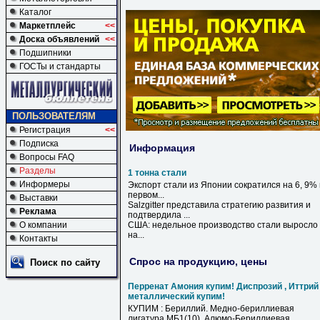
Каталог
Маркетплейс
<<
Доска объявлений
<<
Подшипники
ГОСТы и стандарты
ПОЛЬЗОВАТЕЛЯМ
Регистрация
<<
Подписка
Информация
Вопросы FAQ
Разделы
1 тонна стали
Информеры
Экспорт
стали
из Японии сократился на 6, 9% 
первом...
Выставки
Salzgitter представила стратегию развития и
Реклама
подтвердила ...
О компании
США: недельное производство
стали
выросло
на...
Контакты
Спрос на продукцию, цены
Поиск по сайту
Перренат Амония купим! Диспрозий , Иттрий
металлический купим!
КУПИМ : Бериллий. Медно-бериллиевая
лигатура МБ1(10), Алюмо-Бериллиевая