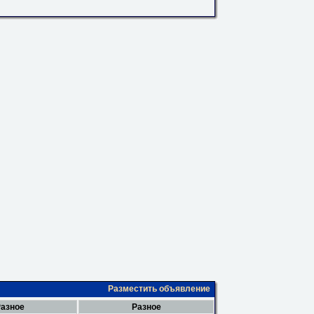
Разместить объявление
азное
Разное