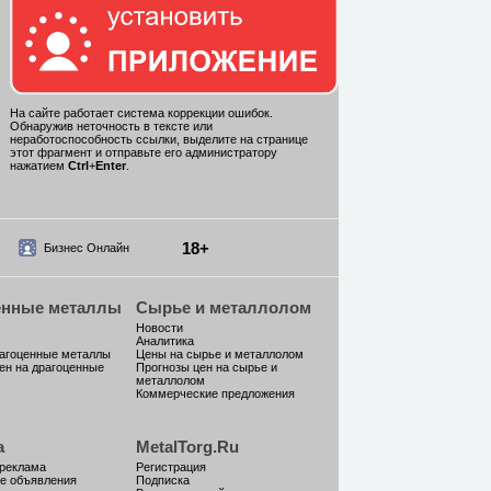
На сайте работает система коррекции ошибок.
Обнаружив неточность в тексте или
неработоспособность ссылки, выделите на странице
этот фрагмент и отправьте его администратору
нажатием
Ctrl
+
Enter
.
18+
Бизнес Онлайн
енные металлы
Сырье и металлолом
Новости
Аналитика
рагоценные металлы
Цены на сырье и металлолом
ен на драгоценные
Прогнозы цен на сырье и
металлолом
Коммерческие предложения
а
MetalTorg.Ru
 реклама
Регистрация
е объявления
Подписка