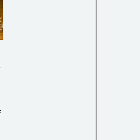
0
.
: