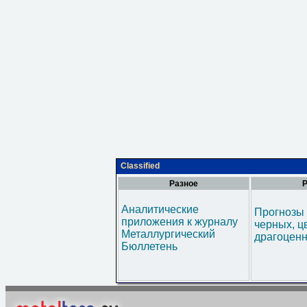
Classified
Разное
Р
Аналитические
Прогнозы 
приложения к журналу
черных, ц
Металлургический
драгоценн
Бюллетень