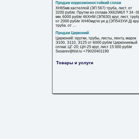
Продам коррозионностойкий сплав
ХН65мв хастеллой (ЭП 567) труба, лист. от
3200 руб/кг. Прутки из сплава ХК62М6Л ? 34 -3
мм. 6000 руб/кг 46ХНМ (ЭП630) круг, лист, труб
от 2000 руб/кг ХН40мдтю уи д (ЭП543УИ Д) круг
труба. от ...
Продам Цирконий
Цирконий: прутки, трубы, листы, ленту, марок
Э100, Э110, Э125 от 6000 руб/кг Циркониевый
сплав: ЦГ-20; ЦН-25 круг, лист 15 000 руб/кг
Susarev@list.ru +79020401190
Товары и услуги