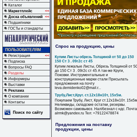
Каталог
Маркетплейс
<<
Доска объявлений
<<
Подшипники
ГОСТы и стандарты
Спрос на продукцию, цены
ПОЛЬЗОВАТЕЛЯМ
Регистрация
<<
Купим Листы обрезь Толщиной от 50 до 150
150 Ст 3 . 09г2с ст 45
Подписка
Купим лежалые Листы, Обрезь Толщиной от 5
Вопросы FAQ
до 150 Ст 3 . 09г2с ст 45 А так-же Круги,
Разделы
Поковки. Инструментальные и
Информеры
конструкционные марки стали Присылать
предложения на почту
Выставки
leva.demidenko02@mail.r...
Реклама
Трубу,Лист,Круг. ст.12х18н10т, 15х5м.
О компании
Покупаем Трубу, Лист, Круг ст.12х18н10т. 15х5м
Контакты
Неликвиды, складские остатки, резервы.
Возможен самовывоз. Нал/безнал с ндс. Почта
Поиск по сайту
alrmk@yandex.ru Тел: +79122478874
Предложения на поставку
продукции, цены