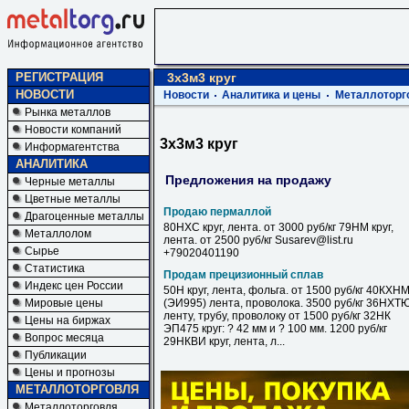
РЕГИСТРАЦИЯ
3х3м3 круг
НОВОСТИ
Новости
Аналитика и цены
Металлоторг
Рынка металлов
Новости компаний
3х3м3 круг
Информагентства
АНАЛИТИКА
Предложения на продажу
Черные металлы
Цветные металлы
Продаю пермаллой
Драгоценные металлы
80НХС круг, лента. от 3000 руб/кг 79НМ круг,
Металлолом
лента. от 2500 руб/кг Susarev@list.ru
Сырье
+79020401190
Статистика
Продам прецизионный сплав
Индекс цен России
50Н круг, лента, фольга. от 1500 руб/кг 40КХН
Мировые цены
(ЭИ995) лента, проволока. 3500 руб/кг 36НХТ
ленту, трубу, проволоку от 1500 руб/кг 32НК
Цены на биржах
ЭП475 круг: ? 42 мм и ? 100 мм. 1200 руб/кг
Вопрос месяца
29НКВИ круг, лента, л...
Публикации
Цены и прогнозы
МЕТАЛЛОТОРГОВЛЯ
Металлоторговля