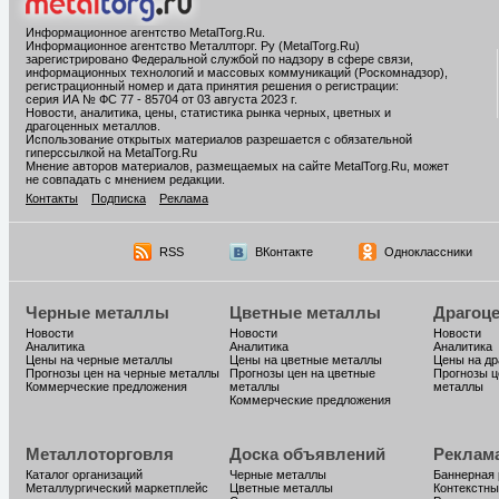
Информационное агентство MetalTorg.Ru
.
Информационное агентство Металлторг. Ру (MetalTorg.Ru)
зарегистрировано Федеральной службой по надзору в сфере связи,
информационных технологий и массовых коммуникаций (Роскомнадзор),
регистрационный номер и дата принятия решения о регистрации:
серия ИА № ФС 77 - 85704 от 03 августа 2023 г.
Новости, аналитика, цены, статистика рынка черных, цветных и
драгоценных металлов.
Использование открытых материалов разрешается с обязательной
гиперссылкой на MetalTorg.Ru
Мнение авторов материалов, размещаемых на сайте MetalTorg.Ru, может
не совпадать с мнением редакции.
Контакты
Подписка
Реклама
RSS
ВКонтакте
Одноклассники
Черные металлы
Цветные металлы
Драгоц
Новости
Новости
Новости
Аналитика
Аналитика
Аналитика
Цены на черные металлы
Цены на цветные металлы
Цены на д
Прогнозы цен на черные металлы
Прогнозы цен на цветные
Прогнозы ц
Коммерческие предложения
металлы
металлы
Коммерческие предложения
Металлоторговля
Доска объявлений
Реклам
Каталог организаций
Черные металлы
Баннерная
Металлургический маркетплейс
Цветные металлы
Контекстны