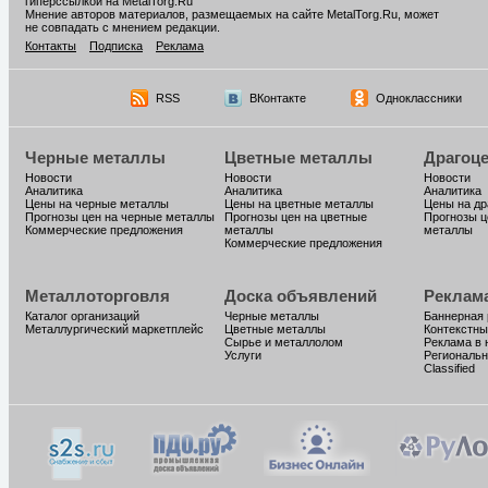
гиперссылкой на MetalTorg.Ru
Мнение авторов материалов, размещаемых на сайте MetalTorg.Ru, может
не совпадать с мнением редакции.
Контакты
Подписка
Реклама
RSS
ВКонтакте
Одноклассники
Черные металлы
Цветные металлы
Драгоц
Новости
Новости
Новости
Аналитика
Аналитика
Аналитика
Цены на черные металлы
Цены на цветные металлы
Цены на д
Прогнозы цен на черные металлы
Прогнозы цен на цветные
Прогнозы ц
Коммерческие предложения
металлы
металлы
Коммерческие предложения
Металлоторговля
Доска объявлений
Реклам
Каталог организаций
Черные металлы
Баннерная
Металлургический маркетплейс
Цветные металлы
Контекстны
Сырье и металлолом
Реклама в 
Услуги
Региональн
Classified