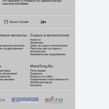
этот фрагмент и отправьте его администратору
нажатием
Ctrl
+
Enter
.
18+
Бизнес Онлайн
енные металлы
Сырье и металлолом
Новости
Аналитика
рагоценные металлы
Цены на сырье и металлолом
ен на драгоценные
Прогнозы цен на сырье и
металлолом
Коммерческие предложения
а
MetalTorg.Ru
 реклама
Регистрация
е объявления
Подписка
новостях
Вопросы по сайту
ая реклама
Ограничение ответственности
ИА Металлторг.ру
Контакты