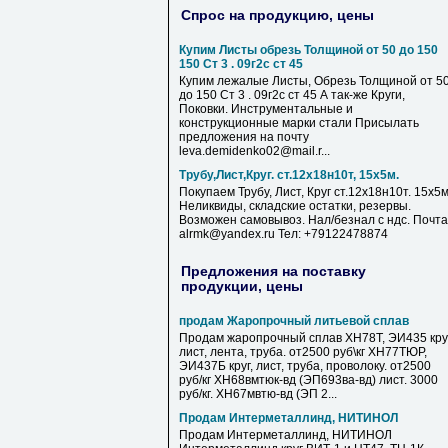
Спрос на продукцию, цены
Купим Листы обрезь Толщиной от 50 до 150
150 Ст 3 . 09г2с ст 45
Купим лежалые Листы, Обрезь Толщиной от 5
до 150 Ст 3 . 09г2с ст 45 А так-же Круги,
Поковки. Инструментальные и
конструкционные марки стали Присылать
предложения на почту
leva.demidenko02@mail.r...
Трубу,Лист,Круг. ст.12х18н10т, 15х5м.
Покупаем Трубу, Лист, Круг ст.12х18н10т. 15х5м
Неликвиды, складские остатки, резервы.
Возможен самовывоз. Нал/безнал с ндс. Почта
alrmk@yandex.ru Тел: +79122478874
Предложения на поставку
продукции, цены
продам Жаропрочный литьевой сплав
Продам жаропрочный сплав ХН78Т, ЭИ435 круг
лист, лента, труба. от2500 руб\кг ХН77ТЮР,
ЭИ437Б круг, лист, труба, проволоку. от2500
руб/кг ХН68вмтюк-вд (ЭП693ва-вд) лист. 3000
руб/кг. ХН67мвтю-вд (ЭП 2...
Продам Интерметаллинд, НИТИНОЛ
Продам Интерметаллинд, НИТИНОЛ