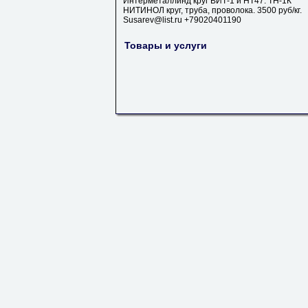
Интерметаллинд круг ВИТ-1 и НТ47. ТН-1К
НИТИНОЛ круг, труба, проволока. 3500 руб/кг.
Susarev@list.ru +79020401190
Товары и услуги