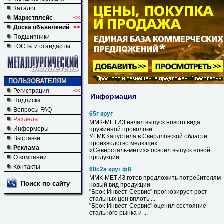
Каталог
Маркетплейс
<<
Доска объявлений
<<
Подшипники
ГОСТы и стандарты
ПОЛЬЗОВАТЕЛЯМ
Регистрация
<<
Информация
Подписка
Вопросы FAQ
65г круг
Разделы
ММК-МЕТИЗ начал выпуск нового вида
Информеры
пружинной проволоки
УГМК запустила в Свердловской области
Выставки
производство мелющих ...
Реклама
«Северсталь-метиз» освоил выпуск новой
О компании
продукции
Контакты
60с2а круг ф8
ММК-МЕТИЗ готов предложить потребителям
Поиск по сайту
новый вид продукции
"Брок-Инвест-Сервис" прогнозирует рост
стальных цен вплоть ...
"Брок-Инвест-Сервис" оценил состояние
стального рынка и ...