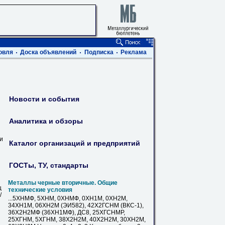
овля
Доска объявлений
Подписка
Реклама
Новости и события
Аналитика и обзоры
ви
Каталог организаций и предприятий
ГОСТы, ТУ, стандарты
Металлы черные вторичные. Общие
ц
технические условия
/
...5ХНМФ, 5ХНМ, 0ХНМФ, 0ХН1М, 0ХН2М,
34ХН1М, 06ХН2М (ЭИ582), 42Х2ГСНМ (ВКС-1),
36Х2Н2МФ (36ХН1МФ), ДС8, 25ХГСНМР,
25ХГНМ, 5ХГНМ, 38Х2Н2М, 40Х2Н2М, 30ХН2М,