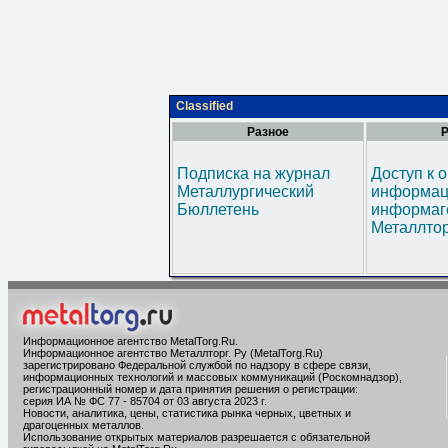
Classified
Разное
Р
Подписка на журнал
Доступ к 
Металлургический
информац
Бюллетень
информаг
Металлтор
Информационное агентство MetalTorg.Ru
.
Информационное агентство Металлторг. Ру (MetalTorg.Ru)
зарегистрировано Федеральной службой по надзору в сфере связи,
информационных технологий и массовых коммуникаций (Роскомнадзор),
регистрационный номер и дата принятия решения о регистрации:
серия ИА № ФС 77 - 85704 от 03 августа 2023 г.
Новости, аналитика, цены, статистика рынка черных, цветных и
драгоценных металлов.
Использование открытых материалов разрешается с обязательной