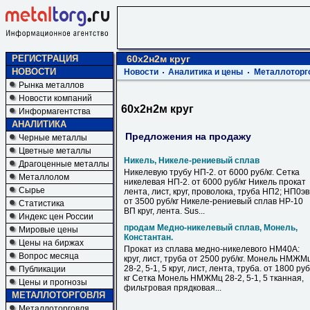
РЕГИСТРАЦИЯ
60х2н2м круг
НОВОСТИ
Новости
Аналитика и цены
Металлоторг
Рынка металлов
Новости компаний
60х2н2м круг
Информагентства
АНАЛИТИКА
Предложения на продажу
Черные металлы
Цветные металлы
Никель, Никеле-рениевый сплав
Драгоценные металлы
Никелевую трубу НП-2. от 6000 руб/кг. Сетка
Металлолом
никелевая НП-2. от 6000 руб/кг Никель прокат
Сырье
лента, лист, круг, проволока, труба НП2; НП0э
от 3500 руб/кг Никеле-рениевый сплав НР-10
Статистика
ВП круг, лента. Sus...
Индекс цен России
продам Медно-никелевый сплав, Монель,
Мировые цены
Константан.
Цены на биржах
Прокат из сплава медно-никелевого НМ40А:
Вопрос месяца
круг, лист, труба от 2500 руб/кг. Монель НМЖМ
28-2, 5-1, 5 круг, лист, лента, труба. от 1800 руб
Публикации
кг Сетка Монель НМЖМц 28-2, 5-1, 5 тканная,
Цены и прогнозы
фильтровая прядковая...
МЕТАЛЛОТОРГОВЛЯ
Металлоторговля