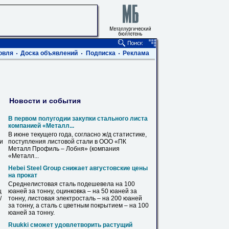
овля
Доска объявлений
Подписка
Реклама
Новости и события
В первом полугодии закупки стального листа
компанией «Металл...
В июне текущего года, согласно ж/д статистике,
ви
поступления
листовой
стали в ООО «ПК
Металл Профиль – Лобня» (компания
«Металл...
Hebei Steel Group снижает августовские цены
на прокат
Среднелистовая сталь подешевела на 100
ц
юаней за тонну, оцинковка – на 50 юаней за
/
тонну,
листовая
электросталь – на 200 юаней
за тонну, а сталь с цветным покрытием – на 100
юаней за тонну.
Ruukki сможет удовлетворить растущий