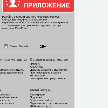
На сайте работает система коррекции ошибок.
Обнаружив неточность в тексте или
неработоспособность ссылки, выделите на странице
этот фрагмент и отправьте его администратору
нажатием
Ctrl
+
Enter
.
18+
Бизнес Онлайн
енные металлы
Сырье и металлолом
Новости
Аналитика
рагоценные металлы
Цены на сырье и металлолом
ен на драгоценные
Прогнозы цен на сырье и
металлолом
Коммерческие предложения
а
MetalTorg.Ru
 реклама
Регистрация
е объявления
Подписка
новостях
Вопросы по сайту
ая реклама
Ограничение ответственности
ИА Металлторг.ру