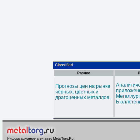
Classified
Разное
Р
Аналитич
Прогнозы цен на рынке
приложени
черных, цветных и
Металлур
драгоценных металлов.
Бюллетен
Информационное агентство MetalTorg.Ru
.