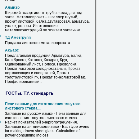
стали.
Алмиэр
Широкий ассортимент труб со склада и под
заказ. Металлопрокат – швеллер гнутый,
прокат
листовой
, балка двутавровая, арматура,
уголок, рельсы. Изготовление
металлоконструкций по эскизам заказчика.
й
ТД Аметгрупп
Продажа
листового
металлопроката.
АкБарс
Предлагаемая продукция Арматура, Балка,
Калибровка, Катанка, Квадрат, Круг,
Оцинкованный лист, Полоса, Проволока,
Прокат
листовой
холоднокатаный, Прокат
нержавеющих и спецсталей, Прокат
толстолистовой г/к, Прокат тонколистовой г/к,
Профилированный...
ГОСТы, ТУ, стандарты
Печи ванные для изготовления тянутого
листового
стекла....
Заглавие на русском языке - Печи ванные для
изготовления тянутого
листового
стекла.
й
Расчет показателей энергопотребления.
Заглавие на английском языке - Bath type ovens
for making drawn sheet glass. Calculation of
power-consuming indices.