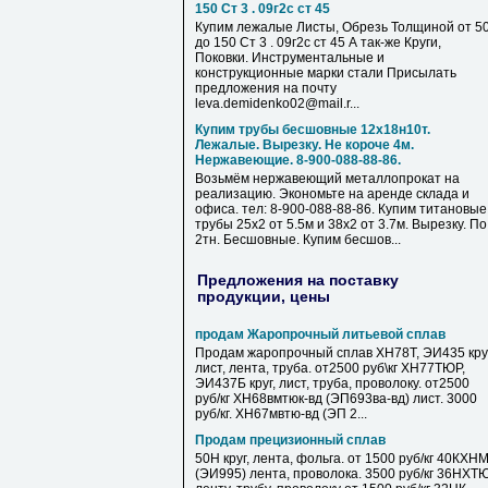
150 Ст 3 . 09г2с ст 45
Купим лежалые Листы, Обрезь Толщиной от 5
до 150 Ст 3 . 09г2с ст 45 А так-же Круги,
Поковки. Инструментальные и
конструкционные марки стали Присылать
предложения на почту
leva.demidenko02@mail.r...
Купим трубы бесшовные 12х18н10т.
Лежалые. Вырезку. Не короче 4м.
Нержавеющие. 8-900-088-88-86.
Возьмём нержавеющий металлопрокат на
реализацию. Экономьте на аренде склада и
офиса. тел: 8-900-088-88-86. Купим титановые
трубы 25х2 от 5.5м и 38х2 от 3.7м. Вырезку. По
2тн. Бесшовные. Купим бесшов...
Предложения на поставку
продукции, цены
продам Жаропрочный литьевой сплав
Продам жаропрочный сплав ХН78Т, ЭИ435 круг
лист, лента, труба. от2500 руб\кг ХН77ТЮР,
ЭИ437Б круг, лист, труба, проволоку. от2500
руб/кг ХН68вмтюк-вд (ЭП693ва-вд) лист. 3000
руб/кг. ХН67мвтю-вд (ЭП 2...
Продам прецизионный сплав
50Н круг, лента, фольга. от 1500 руб/кг 40КХН
(ЭИ995) лента, проволока. 3500 руб/кг 36НХТ