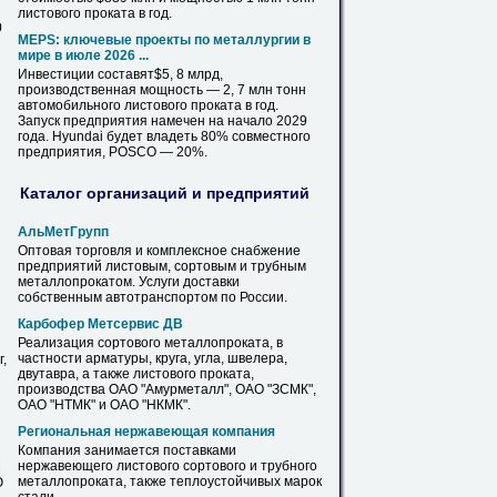
листового
проката в год.
0
MEPS: ключевые проекты по металлургии в
мире в июле 2026 ...
Инвестиции составят$5, 8 млрд,
производственная мощность — 2, 7 млн тонн
автомобильного
листового
проката в год.
Запуск предприятия намечен на начало 2029
года. Hyundai будет владеть 80% совместного
предприятия, POSCO — 20%.
Каталог организаций и предприятий
АльМетГрупп
Оптовая торговля и комплексное снабжение
предприятий
листовым
, сортовым и трубным
металлопрокатом. Услуги доставки
собственным автотранспортом по России.
Карбофер Метсервис ДВ
Реализация сортового металлопроката, в
частности арматуры, круга, угла, швелера,
,
двутавра, а также
листового
проката,
производства ОАО "Амурметалл", ОАО "ЗСМК",
ОАО "НТМК" и ОАО "НКМК".
Региональная нержавеющая компания
Компания занимается поставками
нержавеющего
листового
сортового и трубного
М
металлопроката, также теплоустойчивых марок
Ю