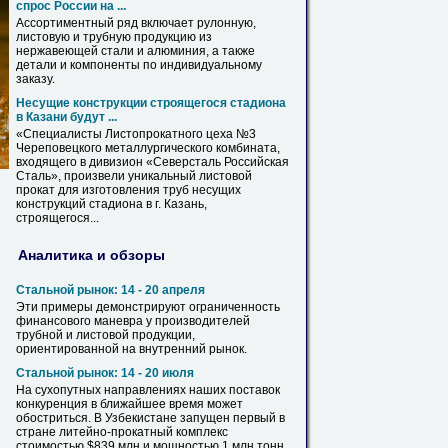
спрос России на ...
Ассортиментный ряд включает рулонную,
листовую
и трубную продукцию из
нержавеющей стали и алюминия, а также
детали и компоненты по индивидуальному
заказу.
Несущие конструкции строящегося стадиона
в Казани будут ...
«Специалисты Листопрокатного цеха №3
Череповецкого металлургического комбината,
входящего в дивизион «Северсталь Российская
Сталь», произвели уникальный
листовой
прокат для изготовления труб несущих
конструкций стадиона в г. Казань,
строящегося...
Аналитика и обзоры
Стальной рынок: 14 - 20 апреля
Эти примеры демонстрируют ограниченность
финансового маневра у производителей
трубной и
листовой
продукции,
ориентированной на внутренний рынок.
Стальной рынок: 14 - 20 июля
На сухопутных направлениях наших поставок
конкуренция в ближайшее время может
обостриться. В Узбекистане запущен первый в
стране литейно-прокатный комплекс
стоимостью $839 млн и мощностью 1 млн тонн