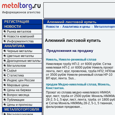
РЕГИСТРАЦИЯ
Алюмиий листовой купить
НОВОСТИ
Новости
Аналитика и цены
Металлоторг
Рынка металлов
Новости компаний
Алюмиий листовой купить
Информагентства
АНАЛИТИКА
Предложения на продажу
Черные металлы
Цветные металлы
Никель, Никеле-рениевый сплав
Драгоценные металлы
Никелевую трубу НП-2. от 6000 руб/кг. Сетка
Металлолом
никелевая НП-2. от 6000 руб/кг Никель прокат
Сырье
лента, лист, круг, проволока, труба НП2; НП0э
от 3500 руб/кг Никеле-рениевый сплав НР-10
Статистика
ВП круг, лента. Sus...
Индекс цен России
продам Медно-никелевый сплав, Монель,
Мировые цены
Константан.
Цены на биржах
Прокат из сплава медно-никелевого НМ40А:
Вопрос месяца
круг, лист, труба от 2500 руб/кг. Монель НМЖМ
28-2, 5-1, 5 круг, лист, лента, труба. от 1800 руб
Публикации
кг Сетка Монель НМЖМц 28-2, 5-1, 5 тканная,
Цены и прогнозы
фильтровая прядковая...
МЕТАЛЛОТОРГОВЛЯ
Металлоторговля