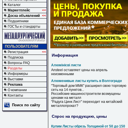
Каталог
Маркетплейс
<<
Доска объявлений
<<
Подшипники
ГОСТы и стандарты
ПОЛЬЗОВАТЕЛЯМ
Регистрация
<<
Информация
Подписка
Вопросы FAQ
Алюмінієві листи
Разделы
Ansteel оставляет цены на апрель
Информеры
неизменными
Выставки
Алюменивые листы купить в Волгограде
Реклама
"Торговый дом ММК" расширил свою торговую
сеть на 14 пунктов...
О компании
Российские машиностроители возмущены
Контакты
ценами на металл
"Радуга Цинк
Лист
" переходит на китайский
Поиск по сайту
металлопрокат?
Спрос на продукцию, цены
Купим Листы обрезь Толщиной от 50 до 150