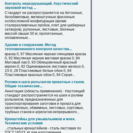
Контроль неразрушающий. Акустический
звуковой метод ...
Стандарт не распространяется на бетонные,
безобжиговые, мелкоштучные фасонные
особосложной конфигурации (кроме
сталеразливочных пробок, плит для шиберных
затворов), рулонные,
листовые
, блочные
массой свыше 50 кг, пропитанные,
оплавленные...
Здания и сооружения. Метод
тепловизионного контроля качества...
краска 0, 97 Масляная черная глянцевая краска
0, 92 Масляная черная матовая краска 0, 94
Матовый лак 0, 93 Облицовочный красный
кирпич 0, 92 Оцинкованное
листовое
железо 0,
23-0, 28 Пластиковые белые обои 0, 84
Пластиковые красные обои 0, 94 Серая...
Ролики и шаги рольгангов прокатных станов.
Общие технические...
Аннотация (область применения) - Настоящий
стандарт распространяется на шаги и ролики
рольгангов, предназначенных для
транспортирования заготовок и проката для
заготовочных, обжимных,
листовых
, сортовых,
трубных станов и агрегатов непрерывного...
Кронштейны для умывальников и моек.
Технические условия
...стальных кронштейнов - сталь
листовая
по
ГОСТ 16523; в) для изготовления