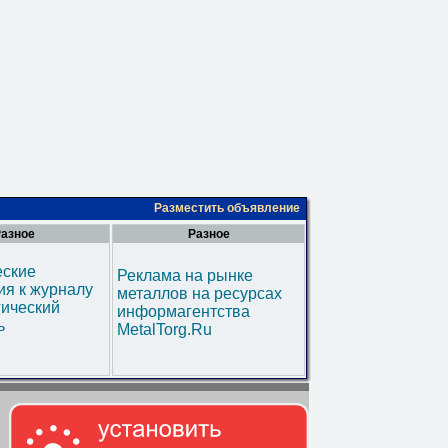
Разместить объявление
азное
Разное
еские
Реклама на рынке
я к журналу
металлов на ресурсах
гический
информагентства
ь
MetalTorg.Ru