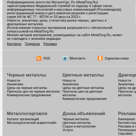
Информационное агентство Металлторг. Ру (MetalTorg.Ru)
зарегистрировано Федеральной службой по надзору в сфере связи,
информационных технологий и массовых коммуникаций (Роскомнадзор),
регистрационный номер и дата принятия решения о регистрации:
серия ИА № ФС 77 - 85704 от 03 августа 2023 г.
Новости, аналитика, цены, статистика рынка черных, цветных и
драгоценных металлов.
Использование открытых материалов разрешается с обязательной
гиперссылкой на MetalTorg.Ru
Мнение авторов материалов, размещаемых на сайте MetalTorg.Ru, может
не совпадать с мнением редакции.
Контакты
Подписка
Реклама
RSS
ВКонтакте
Одноклассники
Черные металлы
Цветные металлы
Драгоц
Новости
Новости
Новости
Аналитика
Аналитика
Аналитика
Цены на черные металлы
Цены на цветные металлы
Цены на д
Прогнозы цен на черные металлы
Прогнозы цен на цветные
Прогнозы ц
Коммерческие предложения
металлы
металлы
Коммерческие предложения
Металлоторговля
Доска объявлений
Реклам
Каталог организаций
Черные металлы
Баннерная
Металлургический маркетплейс
Цветные металлы
Контекстны
Сырье и металлолом
Реклама в 
Услуги
Региональн
Classified