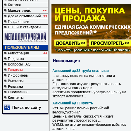
Каталог
Маркетплейс
<<
Доска объявлений
<<
Подшипники
ГОСТы и стандарты
ПОЛЬЗОВАТЕЛЯМ
Регистрация
<<
Подписка
Информация
Вопросы FAQ
Разделы
Алюминий ад33 труба овальная
Информеры
... систему пошлин на импорт стали и
алюминия
Выставки
Еврокомиссия изучает результативность
Реклама
антидемпинговых мер в ...
О компании
Аргентина продлевает нулевую пошлину на
экспорт
алюминия
...
Контакты
Алюминий ад33 купить
Поиск по сайту
РУСАЛ решил помочь российской
велоиндустрии?
Цены на металлы снижаются и ждут
результатов стресс-тестов ...
WBMS: по итогам января–февраля избыток
алюминия
на...