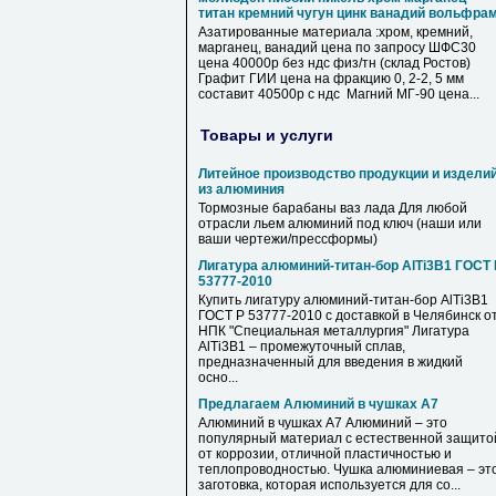
титан кремний чугун цинк ванадий вольфра
Азатированные материала :хром, кремний,
марганец, ванадий цена по запросу ШФС30
цена 40000р без ндс физ/тн (склад Ростов)
Графит ГИИ цена на фракцию 0, 2-2, 5 мм
составит 40500р с ндс Магний МГ-90 цена...
Товары и услуги
Литейное производство продукции и издели
из алюминия
Тормозные барабаны ваз лада Для любой
отрасли льем алюминий под ключ (наши или
ваши чертежи/прессформы)
Лигатура алюминий-титан-бор AlTi3B1 ГОСТ 
53777-2010
Купить лигатуру алюминий-титан-бор AlTi3B1
ГОСТ Р 53777-2010 с доставкой в Челябинск о
НПК "Специальная металлургия" Лигатура
AlTi3B1 – промежуточный сплав,
предназначенный для введения в жидкий
осно...
Предлагаем Алюминий в чушках А7
Алюминий в чушках А7 Алюминий – это
популярный материал с естественной защито
от коррозии, отличной пластичностью и
теплопроводностью. Чушка алюминиевая – эт
заготовка, которая используется для со...