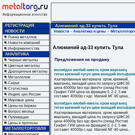
РЕГИСТРАЦИЯ
Алюминий ад-33 купить Тула
НОВОСТИ
Новости
Аналитика и цены
Металлоторг
Рынка металлов
Новости компаний
Алюминий ад-33 купить Тула
Информагентства
АНАЛИТИКА
Предложения на продажу
Черные металлы
Цветные металлы
молибден ниобий никель хром марганец
Драгоценные металлы
титан кремний чугун цинк ванадий вольфра
Металлолом
Азатированные материала :хром, кремний,
Сырье
марганец, ванадий цена по запросу ШФС30
цена 40000р без ндс физ/тн (склад Ростов)
Статистика
Графит ГИИ цена на фракцию 0, 2-2, 5 мм
Индекс цен России
составит 40500р с ндс Магний МГ-90 цена...
Мировые цены
молибден ниобий никель хром марганец
Цены на биржах
титан кремний чугун цинк ванадий вольфра
Вопрос месяца
Азатированные материала :хром, кремний,
марганец, ванадий цена по запросу ШФС30
Публикации
цена 40000р без ндс физ/тн (склад Ростов)
Цены и прогнозы
Графит ГИИ цена на фракцию 0, 2-2, 5 мм
МЕТАЛЛОТОРГОВЛЯ
составит 40500р с ндс Магний МГ-90 цена...
Металлоторговля