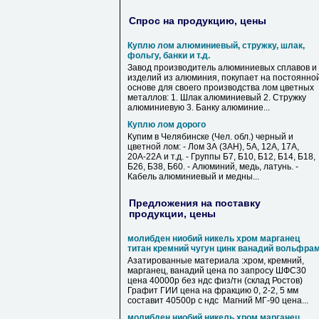
Спрос на продукцию, цены
Куплю лом алюминиевый, стружку, шлак,
фольгу, банки и т.д.
Завод производитель алюминиевых сплавов и
изделий из алюминия, покупает на постоянно
основе для своего производства лом цветных
металлов: 1. Шлак алюминиевый 2. Стружку
алюминиевую 3. Банку алюминие...
Куплю лом дорого
Купим в Челябинске (Чел. обл.) черный и
цветной лом: - Лом 3А (3АН), 5А, 12А, 17А,
20А-22А и т.д. - Группы Б7, Б10, Б12, Б14, Б18,
Б26, Б38, Б60. - Алюминий, медь, латунь. -
Кабель алюминиевый и медны...
Предложения на поставку
продукции, цены
молибден ниобий никель хром марганец
титан кремний чугун цинк ванадий вольфра
Азатированные материала :хром, кремний,
марганец, ванадий цена по запросу ШФС30
цена 40000р без ндс физ/тн (склад Ростов)
Графит ГИИ цена на фракцию 0, 2-2, 5 мм
составит 40500р с ндс Магний МГ-90 цена...
молибден ниобий никель хром марганец