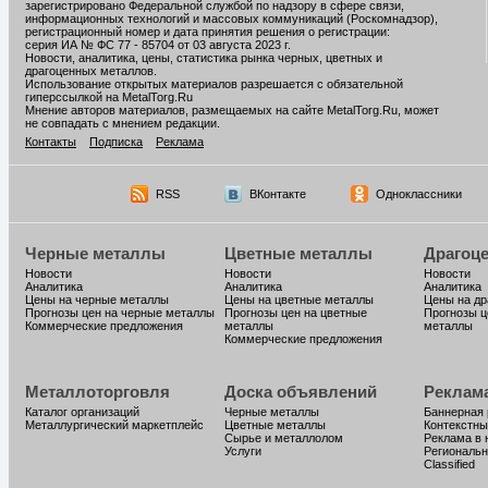
зарегистрировано Федеральной службой по надзору в сфере связи,
информационных технологий и массовых коммуникаций (Роскомнадзор),
регистрационный номер и дата принятия решения о регистрации:
серия ИА № ФС 77 - 85704 от 03 августа 2023 г.
Новости, аналитика, цены, статистика рынка черных, цветных и
драгоценных металлов.
Использование открытых материалов разрешается с обязательной
гиперссылкой на MetalTorg.Ru
Мнение авторов материалов, размещаемых на сайте MetalTorg.Ru, может
не совпадать с мнением редакции.
Контакты
Подписка
Реклама
RSS
ВКонтакте
Одноклассники
Черные металлы
Цветные металлы
Драгоц
Новости
Новости
Новости
Аналитика
Аналитика
Аналитика
Цены на черные металлы
Цены на цветные металлы
Цены на д
Прогнозы цен на черные металлы
Прогнозы цен на цветные
Прогнозы ц
Коммерческие предложения
металлы
металлы
Коммерческие предложения
Металлоторговля
Доска объявлений
Реклам
Каталог организаций
Черные металлы
Баннерная
Металлургический маркетплейс
Цветные металлы
Контекстны
Сырье и металлолом
Реклама в 
Услуги
Региональн
Classified