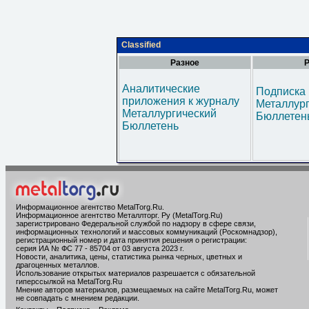
Classified
Разное
Р
Аналитические
Подписка 
приложения к журналу
Металлур
Металлургический
Бюллетен
Бюллетень
Информационное агентство MetalTorg.Ru
.
Информационное агентство Металлторг. Ру (MetalTorg.Ru)
зарегистрировано Федеральной службой по надзору в сфере связи,
информационных технологий и массовых коммуникаций (Роскомнадзор),
регистрационный номер и дата принятия решения о регистрации:
серия ИА № ФС 77 - 85704 от 03 августа 2023 г.
Новости, аналитика, цены, статистика рынка черных, цветных и
драгоценных металлов.
Использование открытых материалов разрешается с обязательной
гиперссылкой на MetalTorg.Ru
Мнение авторов материалов, размещаемых на сайте MetalTorg.Ru, может
не совпадать с мнением редакции.