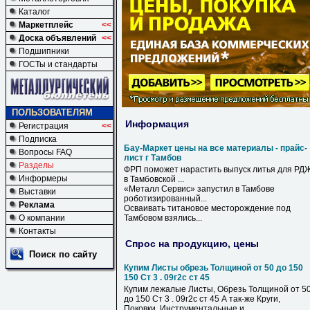
Каталог
Маркетплейс
<<
Доска объявлений
<<
Подшипники
ГОСТы и стандарты
ПОЛЬЗОВАТЕЛЯМ
Информация
Регистрация
<<
Подписка
Бау-Маркет цены на все материалы - прайс-
Вопросы FAQ
лист г Тамбов
Разделы
ФРП поможет нарастить выпуск литья для РД
Информеры
в Тамбовской ...
«Металл Сервис» запустил в
Тамбове
Выставки
роботизированный...
Реклама
Осваивать титановое месторождение под
О компании
Тамбовом
взялись...
Контакты
Спрос на продукцию, цены
Поиск по сайту
Купим Листы обрезь Толщиной от 50 до 150
150 Ст 3 . 09г2с ст 45
Купим лежалые Листы, Обрезь Толщиной от 5
до 150 Ст 3 . 09г2с ст 45 А так-же Круги,
Поковки. Инструментальные и