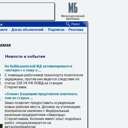
ак
овля
Доска объявлений
Подписка
Реклама
тамак
Новости и события
На Куйбышевской ЖД активизировался
«интерес» к лому и ...
8
С помощью работников транспорта похитители
у
задержаны, против них ведется следствие по
,
статье 158 УК РФ ЛОВД на станции
Стерлитамак
.
«Зэкам» Башкирии предложено извлекать
лом из старых ...
,
Заказ позволит предоставить осужденным
новые рабочие места. Договор на утилизацию
боеприпасов заключен с Федеральным
казенным предприятием «Авангард»
Стерлитамака
. Колония имеет опыт подобных
работ, специализируется на
металлообработке.