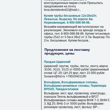
конструкционные марки стали Присылать
предложения на почту
leva.demidenko02@mail.r...
Купим трубы бесшовные 12х18н10т.
Лежалые. Вырезку. Не короче 4м.
Нержавеющие. 8-900-088-88-86.
Возьмём нержавеющий металлопрокат на
реализацию. Экономьте на аренде склада и
офиса. тел: 8-900-088-88-86. Купим титановые
трубы 25х2 от 5.5м и 38х2 от 3.7м. Вырезку. По
2тн. Бесшовные. Купим бесшов...
Предложения на поставку
продукции, цены
Продам Цирконий
Цирконий: прутки, трубы, листы, ленту, марок
Э100, Э110, Э125 от 6000 руб/кг Циркониевый
сплав: ЦГ-20; ЦН-25 круг, лист 15 000 руб/кг
Susarev@list.ru +79020401190
Вольфрам, Вольфрамовые сплавы,
Вольфрамо-рениевые сплавы, Термопара
ВР5/20, Твердосплавов
Вольфрам: лист, круг, проволоку, электроды,
порошок Тигель вольфрамовый и ВР27
Вольфрамовые сплавы марок ВНЖ 7-3; ВНМ 5
3; ВД 20; ВНБ-3 от 5000 руб/кг. Вольфрамо-
рениевую проволоку, лист, фольгу: ВР-...