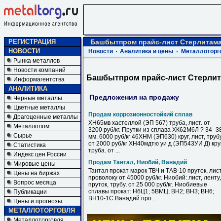
РЕГИСТРАЦИЯ
Башбытпром прайс-лист Стерлитам
НОВОСТИ
Новости
Аналитика и цены
Металлоторг
Рынка металлов
Новости компаний
Башбытпром прайс-лист Стерли
Информагентства
АНАЛИТИКА
Предложения на продажу
Черные металлы
Цветные металлы
Продам коррозионностойкий сплав
Драгоценные металлы
ХН65мв хастеллой (ЭП 567) труба, лист. от
Металлолом
3200 руб/кг. Прутки из сплава ХК62М6Л ? 34 -3
Сырье
мм. 6000 руб/кг 46ХНМ (ЭП630) круг, лист, труб
от 2000 руб/кг ХН40мдтю уи д (ЭП543УИ Д) круг
Статистика
труба. от ...
Индекс цен России
Продам Тантал, Ниобий, Ванадий
Мировые цены
Тантал прокат марок ТВЧ и ТАВ-10 пруток, лист
Цены на биржах
проволоку от 45000 руб/кг. Ниобий: лист, ленту,
Вопрос месяца
пруток, трубу, от 25 000 руб/кг. Ниобиевые
сплавы прокат: НбЦ1; 5ВМЦ; ВН2; ВН3; ВН6;
Публикации
ВН10-1С Ванадий про...
Цены и прогнозы
МЕТАЛЛОТОРГОВЛЯ
Металлоторговля