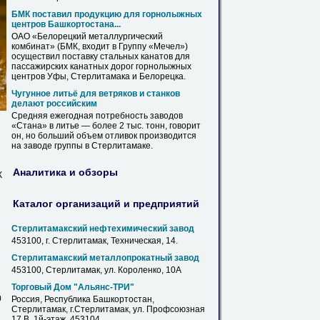
БМК поставил продукцию для горнолыжных
центров Башкортостана...
ОАО «Белорецкий металлургический
комбинат» (БМК, входит в Группу «Мечел»)
осуществил поставку стальных канатов для
пассажирских канатных дорог горнолыжных
центров Уфы,
Стерлитамака
и Белорецка.
Чугунное литьё для ветряков и станков
делают российским
Средняя ежегодная потребность заводов
«Стана» в литье — более 2 тыс. тонн, говорит
он, но больший объем отливок производится
на заводе группы в
Стерлитамаке
.
Аналитика и обзоры
Ж
Каталог организаций и предприятий
Стерлитамакский нефтехимический завод
453100, г.
Стерлитамак
, Техническая, 14.
Стерлитамакский металлопрокатный завод
453100,
Стерлитамак
, ул. Короленко, 10А
Торговый Дом "Альянс-ТРИ"
0
Россия, Республика Башкортостан,
Стерлитамак
, г.
Стерлитамак
, ул. Профсоюзная
17 В, 1й-этаж, 453104.