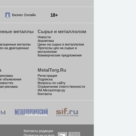
18+
Бизнес Онлайн
енные металлы
Сырье и металлолом
Новости
Аналитика
рагоценные металлы
Цены на сырье и металлолом
ен на драгоценные
Прогнозы цен на сырье и
металлолом
Коммерческие предложения
а
MetalTorg.Ru
 реклама
Регистрация
е объявления
Подписка
новостях
Вопросы по сайту
ая реклама
Ограничение ответственности
ИА Металлторг.ру
Контакты
Контакты редакции
Подписка на услуги