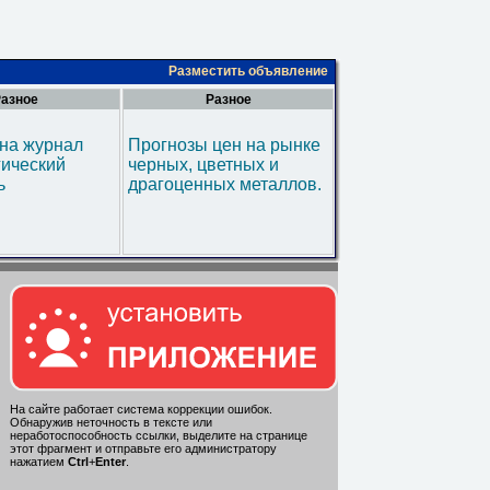
Разместить объявление
азное
Разное
на журнал
Прогнозы цен на рынке
гический
черных, цветных и
ь
драгоценных металлов.
На сайте работает система коррекции ошибок.
Обнаружив неточность в тексте или
неработоспособность ссылки, выделите на странице
этот фрагмент и отправьте его администратору
нажатием
Ctrl
+
Enter
.