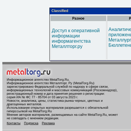
Classified
Разное
Р
Аналитич
Доступ к оперативной
приложени
информации
Металлур
информагентства
Бюллетен
Металлторг.ру
Информационное агентство MetalTorg.Ru
.
Информационное агентство Металлторг. Ру (MetalTorg.Ru)
зарегистрировано Федеральной службой по надзору в сфере связи,
информационных технологий и массовых коммуникаций (Роскомнадзор),
регистрационный номер и дата принятия решения о регистрации:
серия ИА № ФС 77 - 85704 от 03 августа 2023 г.
Новости, аналитика, цены, статистика рынка черных, цветных и
драгоценных металлов.
Использование открытых материалов разрешается с обязательной
гиперссылкой на MetalTorg.Ru
Мнение авторов материалов, размещаемых на сайте MetalTorg.Ru, может
не совпадать с мнением редакции.
Контакты
Подписка
Реклама