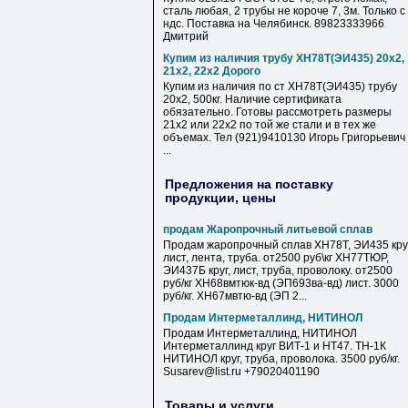
сталь любая, 2 трубы не короче 7, 3м. Только с
ндс. Поставка на Челябинск. 89823333966
Дмитрий
Купим из наличия трубу ХН78Т(ЭИ435) 20х2,
21х2, 22х2 Дорого
Купим из наличия по ст ХН78Т(ЭИ435) трубу
20х2, 500кг. Наличие сертификата
обязательно. Готовы рассмотреть размеры
21х2 или 22х2 по той же стали и в тех же
объемах. Тел (921)9410130 Игорь Григорьевич
...
Предложения на поставку
продукции, цены
продам Жаропрочный литьевой сплав
Продам жаропрочный сплав ХН78Т, ЭИ435 круг
лист, лента, труба. от2500 руб\кг ХН77ТЮР,
ЭИ437Б круг, лист, труба, проволоку. от2500
руб/кг ХН68вмтюк-вд (ЭП693ва-вд) лист. 3000
руб/кг. ХН67мвтю-вд (ЭП 2...
Продам Интерметаллинд, НИТИНОЛ
Продам Интерметаллинд, НИТИНОЛ
Интерметаллинд круг ВИТ-1 и НТ47. ТН-1К
НИТИНОЛ круг, труба, проволока. 3500 руб/кг.
Susarev@list.ru +79020401190
Товары и услуги