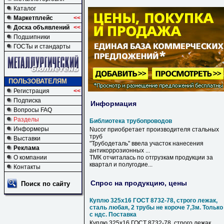
Каталог
Маркетплейс
<<
Доска объявлений
<<
Подшипники
ГОСТы и стандарты
ПОЛЬЗОВАТЕЛЯМ
Регистрация
<<
Подписка
Информация
Вопросы FAQ
Разделы
Библиотека трубопроводов
Информеры
Nucor приобретает производителя стальных
труб
Выставки
"Трубодеталь" ввела участок нанесения
Реклама
антикоррозионных ...
О компании
ТМК отчиталась по отгрузкам продукции за
квартал и полугодие...
Контакты
Спрос на продукцию, цены
Поиск по сайту
Куплю 325х16 ГОСТ 8732-78, строго лежак,
сталь любая, 2 трубы не короче 7,3м. Только
с ндс. Поставка
Куплю 325х16 ГОСТ 8732-78, строго лежак,