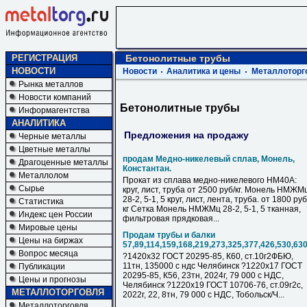
РЕГИСТРАЦИЯ
Бетонолитные трубы
НОВОСТИ
Новости
Аналитика и цены
Металлоторг
Рынка металлов
Новости компаний
Бетонолитные трубы
Информагентства
АНАЛИТИКА
Предложения на продажу
Черные металлы
Цветные металлы
продам Медно-никелевый сплав, Монель,
Драгоценные металлы
Константан.
Металлолом
Прокат из сплава медно-никелевого НМ40А:
Сырье
круг, лист, труба от 2500 руб/кг. Монель НМЖМ
28-2, 5-1, 5 круг, лист, лента, труба. от 1800 руб
Статистика
кг Сетка Монель НМЖМц 28-2, 5-1, 5 тканная,
Индекс цен России
фильтровая прядковая...
Мировые цены
Продам трубы и балки
Цены на биржах
57,89,114,159,168,219,273,325,377,426,530,63
Вопрос месяца
?1420х32 ГОСТ 20295-85, К60, ст.10г2ФБЮ,
11тн, 135000 с ндс Челябинск ?1220х17 ГОСТ
Публикации
20295-85, К56, 23тн, 2024г, 79 000 с НДC,
Цены и прогнозы
Челябинск ?1220х19 ГОСТ 10706-76, ст.09г2с,
МЕТАЛЛОТОРГОВЛЯ
2022г, 22, 8тн, 79 000 с НДC, Тобольск/Ч...
Металлоторговля