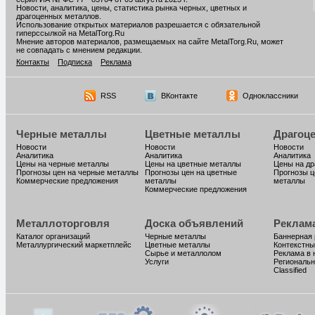
Новости, аналитика, цены, статистика рынка черных, цветных и
драгоценных металлов.
Использование открытых материалов разрешается с обязательной
гиперссылкой на MetalTorg.Ru
Мнение авторов материалов, размещаемых на сайте MetalTorg.Ru, может
не совпадать с мнением редакции.
Контакты
Подписка
Реклама
RSS
ВКонтакте
Одноклассники
Черные металлы
Цветные металлы
Драгоц
Новости
Новости
Новости
Аналитика
Аналитика
Аналитика
Цены на черные металлы
Цены на цветные металлы
Цены на д
Прогнозы цен на черные металлы
Прогнозы цен на цветные
Прогнозы ц
Коммерческие предложения
металлы
металлы
Коммерческие предложения
Металлоторговля
Доска объявлений
Реклам
Каталог организаций
Черные металлы
Баннерная
Металлургический маркетплейс
Цветные металлы
Контекстны
Сырье и металлолом
Реклама в 
Услуги
Региональн
Classified