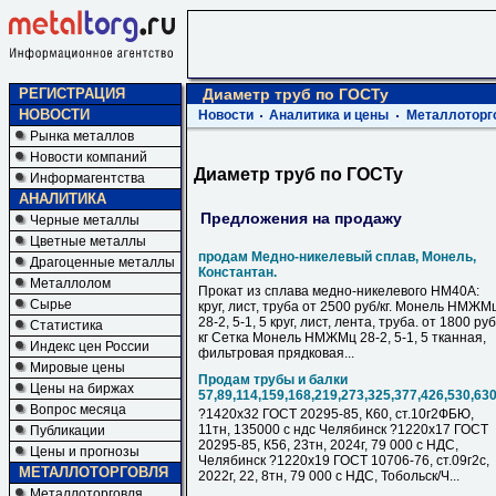
РЕГИСТРАЦИЯ
Диаметр труб по ГОСТу
НОВОСТИ
Новости
Аналитика и цены
Металлоторг
Рынка металлов
Новости компаний
Диаметр труб по ГОСТу
Информагентства
АНАЛИТИКА
Предложения на продажу
Черные металлы
Цветные металлы
продам Медно-никелевый сплав, Монель,
Драгоценные металлы
Константан.
Металлолом
Прокат из сплава медно-никелевого НМ40А:
Сырье
круг, лист, труба от 2500 руб/кг. Монель НМЖМ
28-2, 5-1, 5 круг, лист, лента, труба. от 1800 руб
Статистика
кг Сетка Монель НМЖМц 28-2, 5-1, 5 тканная,
Индекс цен России
фильтровая прядковая...
Мировые цены
Продам трубы и балки
Цены на биржах
57,89,114,159,168,219,273,325,377,426,530,63
Вопрос месяца
?1420х32 ГОСТ 20295-85, К60, ст.10г2ФБЮ,
11тн, 135000 с ндс Челябинск ?1220х17 ГОСТ
Публикации
20295-85, К56, 23тн, 2024г, 79 000 с НДC,
Цены и прогнозы
Челябинск ?1220х19 ГОСТ 10706-76, ст.09г2с,
МЕТАЛЛОТОРГОВЛЯ
2022г, 22, 8тн, 79 000 с НДC, Тобольск/Ч...
Металлоторговля