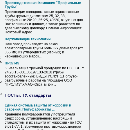
Производственная Компания "Профильные
Трубы
"
Производим холоднокатаные оцинкованные
трубы
круглые
диаметром
25, 32, 38,
профильные 20*20, 25*25, 40*20, в нужных для
Вас толщинах и длинах, а также работаем
по
давальческому договору. Полная информация:
Почтовый адрес
Нержавеющие технологии
Наш завод производит на заказ
электросварные
трубы
больших
диаметров
(от
355 мм) из углеродистых (чёрных) и
нержавеющих марок...
:
б.
ПРОЛИЗ
6. Реализация трубной продукции
по
ГОСТ
и ТУ
24.20.13-001.06197133-2018 (
трубы
восстановленные) ВИДЫ УСЛУГ 1.Погрузо-
разгрузочные работы на площадке ООО
о
"ПРОЛИЗ" ХМАО-Югра, м. р-н...
о
ГОСТы, ТУ, стандарты
Единая система защиты от коррозии и
старения. Полуфабрикаты ...
Хранение полуфабрикатов у потребителя
сверх срока, установленного настоящим
стандартом, и их защита от коррозии -
по
ГОСТ
9.081-77. 1. Временная противокоррозионная