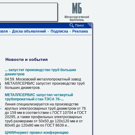
овля
Доска объявлений
Подписка
Реклама
Новости и события
... запустит производство
труб
больших
диаметров
04:59. Московский металлопрокатный завод
ц
МЕТАЛЛСЕРВИС запустит производство
труб
/
больших
диаметров
.
МЕТАЛЛСЕРВИС запустил четвертый
трубопрокатный стан ТЭСА 76-...
Линия специализируется на производстве
0,720,820,1020,1220,1420
круглых электросварных
труб
диаметром
от 76
до 159 мм в соответствии с
ГОСТ
10704 и
ГОСТ
20295, а также профильных электросварных
труб
размерами от 50х50 до 120х120 мм и от
80х40 до 120х80 мм
по
ГОСТ
8639 и...
ЦНИИчермет провел конференцию