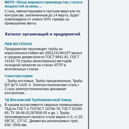
MEPS: Обзор мирового производства стали и
мощностей за июнь ...
Сталь, импортируемая в третьем квартале
по
контрактам, заключенным до 14 марта, будет
освобождена от нового 50% тарифа за
превышение квоты.
Каталог организаций и предприятий
ПКФ ИН-ПЛАНО
Предприятие производит
трубы
из
коррозионностойких м/с (08)12Х18Н10Т малых
и средних
диаметров
по
ГОСТ
9941-81,
ГОСТ
14162-79 (
трубы
капиллярные) методом
холодной прокатки на станах ХПТР и
волочильных станах.
Союзторгсервис
...
Трубы
котловые,
Трубы
прецизионные,
Трубы
Б/У ф73-1420. 4. Электротехническая сталь •
Сталь электротехническая динамная
изотропная...
ТД Московский Трубопрокатный Завод
В нашем ассортименте сварные прямошовные
,
ТБД
по
ГОСТ
и ТУ(
ГОСТ
10706-76,
ГОСТ
20295-
85, ТУ 39-06-01297858-05 и др. ).
Трубы
произведеныиз проката стали марок ст.3, ст.20,
09Г2С, 17Г1С.
Диаметры
реализуемых
труб
630- 3500 мм.