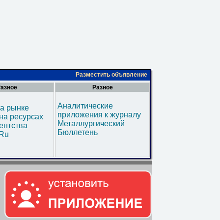
Разместить объявление
азное
Разное
Аналитические
а рынке
приложения к журналу
на ресурсах
Металлургический
ентства
Бюллетень
.Ru