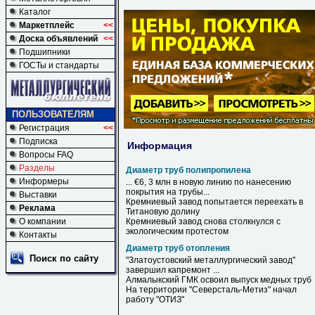
Каталог
Маркетплейс
<<
Доска объявлений
<<
Подшипники
ГОСТы и стандарты
ПОЛЬЗОВАТЕЛЯМ
Регистрация
<<
Подписка
Информация
Вопросы FAQ
Разделы
Диаметр труб полипропилена
Информеры
... €6, 3 млн в новую линию по нанесению
покрытия на
трубы
...
Выставки
Кремниевый завод попытается переехать в
Реклама
Титановую долину
О компании
Кремниевый завод снова столкнулся с
экологическим протестом
Контакты
Диаметр труб отопления
Поиск по сайту
"Златоустовский металлургический завод"
завершил капремонт ...
Алмалыкский ГМК освоил выпуск медных
труб
На территории "Северсталь-Метиз" начал
работу "ОТИЗ"