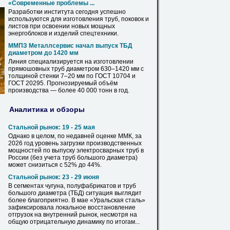
«Современные проблемы ...
Разработки института сегодня успешно
используются для изготовления
труб
, поковок и
листов при освоении новых мощных
энергоблоков и изделий спецтехники.
ММПЗ Металлсервис начал выпуск ТБД
диаметром
до 1420 мм
Линия специализируется на изготовлении
прямошовных
труб
диаметром
630–1420 мм с
толщиной стенки 7–20 мм
по
ГОСТ
10704 и
ГОСТ
20295. Прогнозируемый объём
производства — более 40 000 тонн в год.
Аналитика и обзоры
Стальной рынок: 19 - 25 мая
Однако в целом,
по
недавней оценке ММК, за
2026 год уровень загрузки производственных
мощностей
по
выпуску электросварных
труб
в
России (без учета
труб
большого
диаметра
)
может снизиться с 52% до 44%.
Стальной рынок: 23 - 29 июня
В сегментах чугуна, полуфабрикатов и
труб
большого
диаметра
(ТБД) ситуация выглядит
более благоприятно. В мае «Уральская сталь»
зафиксировала локальное восстановление
отгрузок на внутренний рынок, несмотря на
общую отрицательную динамику
по
итогам...