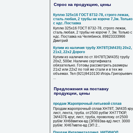
Спрос на продукцию, цены
Куплю 325х16 ГОСТ 8732-78, строго лежак,
сталь любая, 2 трубы не короче 7,3м. Только
с ндс. Поставка
Куплю 325х16 ГОСТ 8732-78, строго лежак,
сталь любая, 2 трубы не короче 7, 3м. Только с
ндс. Поставка на Челябинск. 89823333966
Дмитрий
Купим из наличия трубу ХН78Т(ЭИ435) 20х2,
21х2, 22х2 Дорого
Купим из наличия по ст ХН78Т(ЭИ435) трубу
20х2, 500кг. Наличие сертификата
обязательно. Готовы рассмотреть размеры
21х2 или 22х2 по той же стали и в тех же
объемах. Тел (921)9410130 Игорь Григорьевич
...
Предложения на поставку
продукции, цены
продам Жаропрочный литьевой сплав
Продам жаропрочный сплав ХН78Т, ЭИ435 круг
лист, лента, труба. от2500 руб\кг ХН77ТЮР,
ЭИ437Б круг, лист, труба, проволоку. от2500
руб/кг ХН68вмтюк-вд (ЭП693ва-вд) лист. 3000
руб/кг. ХН67мвтю-вд (ЭП 2...
Продам Интерметаллинд, НИТИНОЛ