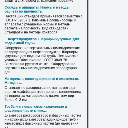
защита 2. Упаковка 3. Транспортирование.
Сосуды и аппараты. Нормы и методы
расчета на прочность.
Настоящий стандарт применяется совместно с
ГОСТ
Р 52857.1. Ключевые слова - сосуды и
аппараты c рубашками;нормы и методы
расчета на прочность. Вид стандарта -
Стандарты на методы контроля.
... нефтепродуктов. Шарниры чугунные для
подъемной
трубы
....
Оборудование вертикальных цилиндрических
резервуаров для нефтепродуктов. Шарниры
чугунные для подъемной
трубы
. Технические
условия. Обозначение -
ГОСТ
3849-78.
Заглавие на русском языке - Оборудование
вертикальных цилиндрических резервуаров
для...
Материалы конструкционные и смазочные.
Методы ...
Стандарт не распространяется на методы
оценки коэффициентов трения в сопряжениях
из пористых материалов с
диаметром
пор
более 0, 2 мм.
Трубы
чугунные канализационные и
фасонные части к ним....
диаметров
раструбов
труб
и фасонных частей
и наружных
диаметров
гладких концов
труб
и
хвостовиков фасонных частей (до нанесения
на...