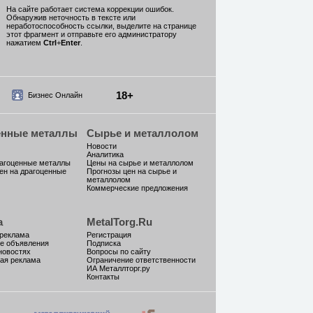
На сайте работает система коррекции ошибок.
Обнаружив неточность в тексте или
неработоспособность ссылки, выделите на странице
этот фрагмент и отправьте его администратору
нажатием
Ctrl
+
Enter
.
18+
Бизнес Онлайн
енные металлы
Сырье и металлолом
Новости
Аналитика
рагоценные металлы
Цены на сырье и металлолом
ен на драгоценные
Прогнозы цен на сырье и
металлолом
Коммерческие предложения
а
MetalTorg.Ru
 реклама
Регистрация
е объявления
Подписка
новостях
Вопросы по сайту
ая реклама
Ограничение ответственности
ИА Металлторг.ру
Контакты