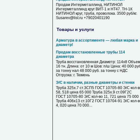
Продам Интерметаллинд, НИТИНОЛ
Интерметаллинд круг ВИТ-1 и НТ47. ТН-1К
НИТИНОЛ круг, труба, проволока. 3500 руб/кг.
Susarev@list.ru +79020401190
Товары и услуги
Арматура в ассортименте — любая марка и
диаметр!
Продам восстановленные трубы 114
диаметра
Труба восстановленная Диаметр: 114х8 Объем
16 тн. Длина: от 10 м Шов: п/ш Цена: 40 000 ру
за тонну нал 48 000 руб. за тонну с НДС
Отгрузка: г. Тюмень
Э/С в наличии, разные диаметры и стенки
Труба 325х.7 ст.3СП5 ГОСТ 10705-80 Э/С кол-в
58, 518 цена 65 000 Труба 325х.9 ст.09Г2С
ГОСТ 10705-80 Э/С кол-во 11, 721 цена 75 000
Труба 406х13 ст.10Г2 ГОСТ 10704-91 Э/С кол-в
4, 020 цена 70 000...