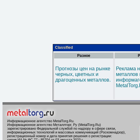
Classified
Разное
Р
Прогнозы цен на рынке
Реклама н
черных, цветных и
металлов 
драгоценных металлов.
информаг
MetalTorg
Информационное агентство MetalTorg.Ru
.
Информационное агентство Металлторг. Ру (MetalTorg.Ru)
зарегистрировано Федеральной службой по надзору в сфере связи,
информационных технологий и массовых коммуникаций (Роскомнадзор),
регистрационный номер и дата принятия решения о регистрации:
серия ИА № ФС 77 - 85704 от 03 августа 2023 г.