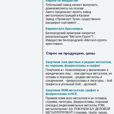
Европа по квадратам
Тобольский завод начнет выпускать
домокомплекты на основе ...
Авито предлагает купить завод
металлоконструкций в Казани
Завод «Промсорт-Тула» существенно
расширил сортамент ...
Еврометалл Красноярск
Белгородский арбитраж запретил
реорганизацию "Металл-Групп"?...
Имущество белгородской «Металл-групп»
арестовано
Спрос на продукцию, цены
Закупаем лом цветных и редких металлов,
их порошки, ферросплавы и графит
Покупаем в г. Новосибирске у физических и
юридических лиц: - лом цветных металлов, их
сплавы и порошки; - редкие металлы и
соединения; - ферросплавы и лигатуры; - бой
графита и угольный бой; - деловой...
Закупаем ЛОМ металлов, графит и
ферросплавы в НСК
Примем лома всех металлов и их сплавов,
стружка, лигатуры, ферросплавы, порошки
(оксиды) редкоземельные металлы РЗМ,
металлопрокат б/у. ПОКУАЕМ Б/У ДЕЛОВОЙ
МЕТАЛЛОПРОКАТ! ( поковка, труба, чушка,