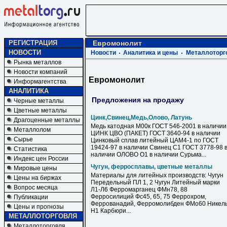
РЕГИСТРАЦИЯ
Евромонолит
НОВОСТИ
Новости
Аналитика и цены
Металлоторг
Рынка металлов
Новости компаний
Евромонолит
Информагентства
АНАЛИТИКА
Предложения на продажу
Черные металлы
Цветные металлы
Цинк,Свинец,Медь,Олово, Латунь
Драгоценные металлы
Медь катодная М00к ГОСТ 546-2001 в наличии
Металлолом
ЦИНК ЦВО (ПАКЕТ) ГОСТ 3640-94 в наличии
Сырье
Цинковый сплав литейный ЦАМ4-1 по ГОСТ
19424-97 в наличии Свинец С1 ГОСТ 3778-98 
Статистика
наличии ОЛОВО О1 в наличии Сурьма...
Индекс цен России
Чугун, ферросплавы, цветные металлы
Мировые цены
Материалы для литейных производств: Чугун
Цены на биржах
Передельный ПЛ 1, 2 Чугун Литейный марки
Вопрос месяца
Л1-Л6 Ферромарганец ФМн78, 88
Ферросилиций Фс45, 65, 75 Феррохром,
Публикации
Феррованадий, Ферромолибден ФМо60 Никел
Цены и прогнозы
Н1 Карбюри...
МЕТАЛЛОТОРГОВЛЯ
Металлоторговля