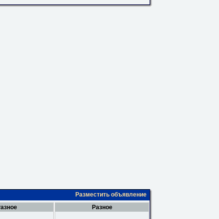
Разместить объявление
азное
Разное