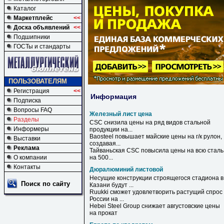
Каталог
Маркетплейс
<<
Доска объявлений
<<
Подшипники
ГОСТы и стандарты
ПОЛЬЗОВАТЕЛЯМ
Регистрация
<<
Информация
Подписка
Вопросы FAQ
Железный лист цена
Разделы
CSC снизила
цены
на ряд видов стальной
Информеры
продукции на...
Baosteel повышает майские
цены
на г/к рулон,
Выставки
создавая...
Реклама
Тайваньская CSC повысила
цены
на всю сталь
О компании
на 500...
Контакты
Дюралюминий листовой
Несущие конструкции строящегося стадиона в
Поиск по сайту
Казани будут ...
Ruukki сможет удовлетворить растущий спрос
России на ...
Hebei Steel Group снижает августовские цены
на прокат