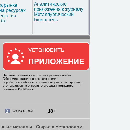
Аналитические
а рынке
приложения к журналу
на ресурсах
Металлургический
ентства
Бюллетень
.Ru
На сайте работает система коррекции ошибок.
Обнаружив неточность в тексте или
неработоспособность ссылки, выделите на странице
этот фрагмент и отправьте его администратору
нажатием
Ctrl
+
Enter
.
18+
Бизнес Онлайн
енные металлы
Сырье и металлолом