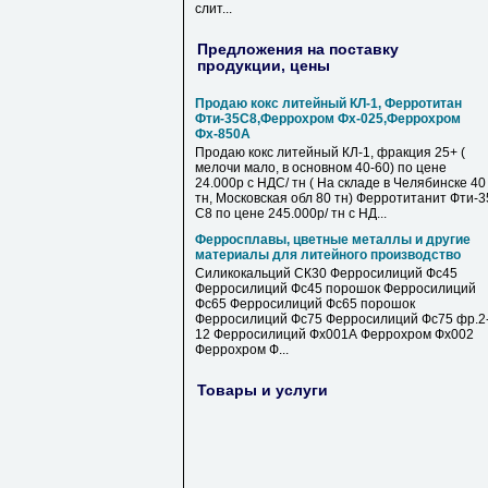
слит...
Предложения на поставку
продукции, цены
Продаю кокс литейный КЛ-1, Ферротитан
Фти-35С8,Феррохром Фх-025,Феррохром
Фх-850А
Продаю кокс литейный КЛ-1, фракция 25+ (
мелочи мало, в основном 40-60) по цене
24.000р с НДС/ тн ( На складе в Челябинске 40
тн, Московская обл 80 тн) Ферротитанит Фти-3
С8 по цене 245.000р/ тн с НД...
Ферросплавы, цветные металлы и другие
материалы для литейного производство
Силикокальций СК30 Ферросилиций Фс45
Ферросилиций Фс45 порошок Ферросилиций
Фс65 Ферросилиций Фс65 порошок
Ферросилиций Фс75 Ферросилиций Фс75 фр.2
12 Ферросилиций Фх001А Феррохром Фх002
Феррохром Ф...
Товары и услуги