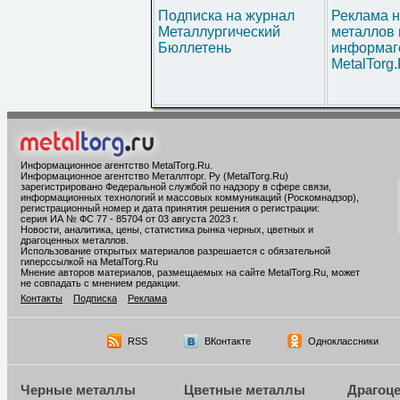
Подписка на журнал
Реклама н
Металлургический
металлов 
Бюллетень
информаг
MetalTorg
Информационное агентство MetalTorg.Ru
.
Информационное агентство Металлторг. Ру (MetalTorg.Ru)
зарегистрировано Федеральной службой по надзору в сфере связи,
информационных технологий и массовых коммуникаций (Роскомнадзор),
регистрационный номер и дата принятия решения о регистрации:
серия ИА № ФС 77 - 85704 от 03 августа 2023 г.
Новости, аналитика, цены, статистика рынка черных, цветных и
драгоценных металлов.
Использование открытых материалов разрешается с обязательной
гиперссылкой на MetalTorg.Ru
Мнение авторов материалов, размещаемых на сайте MetalTorg.Ru, может
не совпадать с мнением редакции.
Контакты
Подписка
Реклама
RSS
ВКонтакте
Одноклассники
Черные металлы
Цветные металлы
Драгоц