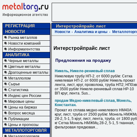
РЕГИСТРАЦИЯ
Интерстройпрайс лист
НОВОСТИ
Новости
Аналитика и цены
Металлоторг
Рынка металлов
Новости компаний
Интерстройпрайс лист
Информагентства
АНАЛИТИКА
Предложения на продажу
Черные металлы
Цветные металлы
Никель, Никеле-рениевый сплав
Драгоценные металлы
Никелевую трубу НП-2. от 6000 руб/кг. Сетка
Металлолом
никелевая НП-2. от 6000 руб/кг Никель прокат
Сырье
лента, лист, круг, проволока, труба НП2; НП0э
от 3500 руб/кг Никеле-рениевый сплав НР-10
Статистика
ВП круг, лента. Sus...
Индекс цен России
продам Медно-никелевый сплав, Монель,
Мировые цены
Константан.
Цены на биржах
Прокат из сплава медно-никелевого НМ40А:
Вопрос месяца
круг, лист, труба от 2500 руб/кг. Монель НМЖМ
28-2, 5-1, 5 круг, лист, лента, труба. от 1800 руб
Публикации
кг Сетка Монель НМЖМц 28-2, 5-1, 5 тканная,
Цены и прогнозы
фильтровая прядковая...
МЕТАЛЛОТОРГОВЛЯ
Металлоторговля