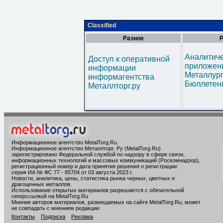
Classified
Разное
Р
Аналитич
Доступ к оперативной
приложени
информации
Металлур
информагентства
Бюллетен
Металлторг.ру
Информационное агентство MetalTorg.Ru
.
Информационное агентство Металлторг. Ру (MetalTorg.Ru)
зарегистрировано Федеральной службой по надзору в сфере связи,
информационных технологий и массовых коммуникаций (Роскомнадзор),
регистрационный номер и дата принятия решения о регистрации:
серия ИА № ФС 77 - 85704 от 03 августа 2023 г.
Новости, аналитика, цены, статистика рынка черных, цветных и
драгоценных металлов.
Использование открытых материалов разрешается с обязательной
гиперссылкой на MetalTorg.Ru
Мнение авторов материалов, размещаемых на сайте MetalTorg.Ru, может
не совпадать с мнением редакции.
Контакты
Подписка
Реклама