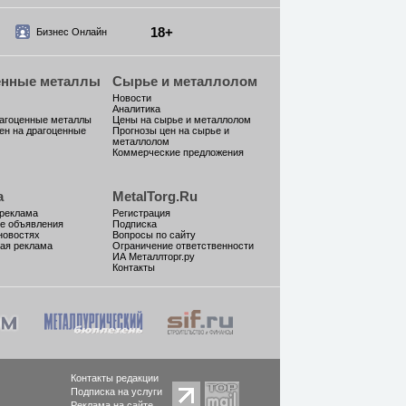
18+
Бизнес Онлайн
енные металлы
Сырье и металлолом
Новости
Аналитика
рагоценные металлы
Цены на сырье и металлолом
ен на драгоценные
Прогнозы цен на сырье и
металлолом
Коммерческие предложения
а
MetalTorg.Ru
 реклама
Регистрация
е объявления
Подписка
новостях
Вопросы по сайту
ая реклама
Ограничение ответственности
ИА Металлторг.ру
Контакты
Контакты редакции
Подписка на услуги
Реклама на сайте