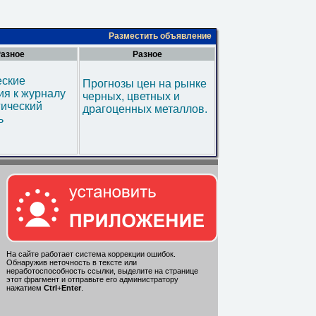
Разместить объявление
азное
Разное
еские
Прогнозы цен на рынке
я к журналу
черных, цветных и
гический
драгоценных металлов.
ь
На сайте работает система коррекции ошибок.
Обнаружив неточность в тексте или
неработоспособность ссылки, выделите на странице
этот фрагмент и отправьте его администратору
нажатием
Ctrl
+
Enter
.