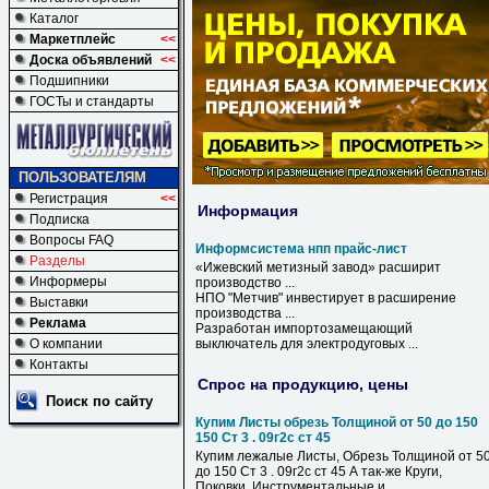
Каталог
Маркетплейс
<<
Доска объявлений
<<
Подшипники
ГОСТы и стандарты
ПОЛЬЗОВАТЕЛЯМ
Регистрация
<<
Информация
Подписка
Вопросы FAQ
Информсистема нпп прайс-лист
Разделы
«Ижевский метизный завод» расширит
Информеры
производство ...
НПО "Метчив" инвестирует в расширение
Выставки
производства ...
Реклама
Разработан импортозамещающий
О компании
выключатель для электродуговых ...
Контакты
Спрос на продукцию, цены
Поиск по сайту
Купим Листы обрезь Толщиной от 50 до 150
150 Ст 3 . 09г2с ст 45
Купим лежалые Листы, Обрезь Толщиной от 5
до 150 Ст 3 . 09г2с ст 45 А так-же Круги,
Поковки. Инструментальные и