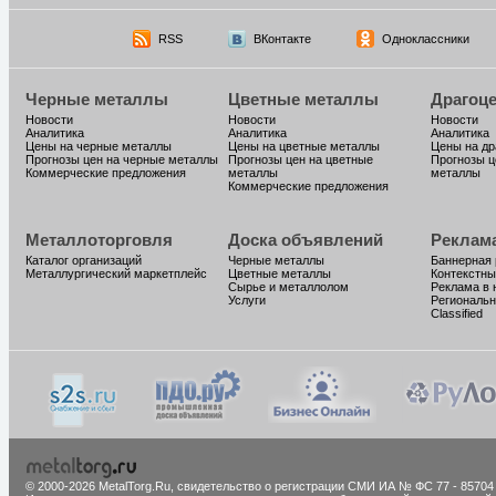
RSS
ВКонтакте
Одноклассники
Черные металлы
Цветные металлы
Драгоц
Новости
Новости
Новости
Аналитика
Аналитика
Аналитика
Цены на черные металлы
Цены на цветные металлы
Цены на д
Прогнозы цен на черные металлы
Прогнозы цен на цветные
Прогнозы ц
Коммерческие предложения
металлы
металлы
Коммерческие предложения
Металлоторговля
Доска объявлений
Реклам
Каталог организаций
Черные металлы
Баннерная
Металлургический маркетплейс
Цветные металлы
Контекстны
Сырье и металлолом
Реклама в 
Услуги
Региональн
Classified
© 2000-2026 MetalTorg.Ru,
cвидетельство о регистрации СМИ ИА № ФС 77 - 85704