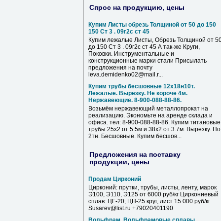
Спрос на продукцию, цены
Купим Листы обрезь Толщиной от 50 до 150
150 Ст 3 . 09г2с ст 45
Купим лежалые Листы, Обрезь Толщиной от 5
до 150 Ст 3 . 09г2с ст 45 А так-же Круги,
Поковки. Инструментальные и
конструкционные марки стали Присылать
предложения на почту
leva.demidenko02@mail.r...
Купим трубы бесшовные 12х18н10т.
Лежалые. Вырезку. Не короче 4м.
Нержавеющие. 8-900-088-88-86.
Возьмём нержавеющий металлопрокат на
реализацию. Экономьте на аренде склада и
офиса. тел: 8-900-088-88-86. Купим титановые
трубы 25х2 от 5.5м и 38х2 от 3.7м. Вырезку. По
2тн. Бесшовные. Купим бесшов...
Предложения на поставку
продукции, цены
Продам Цирконий
Цирконий: прутки, трубы, листы, ленту, марок
Э100, Э110, Э125 от 6000 руб/кг Циркониевый
сплав: ЦГ-20; ЦН-25 круг, лист 15 000 руб/кг
Susarev@list.ru +79020401190
Вольфрам, Вольфрамовые сплавы,