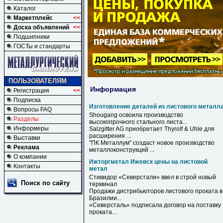
Каталог
Маркетплейс
<<
Доска объявлений
<<
Подшипники
ГОСТы и стандарты
ПОЛЬЗОВАТЕЛЯМ
Информация
Регистрация
<<
Подписка
Изготовление деталей из листового металл
Вопросы FAQ
Shougang освоила производство
Разделы
высокопрочного стального листа...
Информеры
Salzgitter AG приобретает Thyrolf & Uhle для
расширения ...
Выставки
"ПК Металлум" создаст новое производство
Реклама
металлоконструкций ...
О компании
Ижторгметал Ижевск цены на листовой
Контакты
метал
Стивидор «Северстали» ввел в строй новый
Поиск по сайту
терминал
Продажи дистрибьюторов
листового
проката в
Бразилии...
«Северсталь» подписала договор
на
поставку
проката...