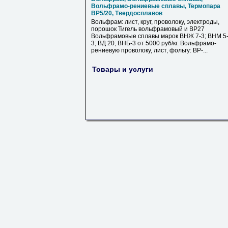
Вольфрамо-рениевые сплавы, Термопара
ВР5/20, Твердосплавов
Вольфрам: лист, круг, проволоку, электроды,
порошок Тигель вольфрамовый и ВР27
Вольфрамовые сплавы марок ВНЖ 7-3; ВНМ 5
3; ВД 20; ВНБ-3 от 5000 руб/кг. Вольфрамо-
рениевую проволоку, лист, фольгу: ВР-...
Товары и услуги