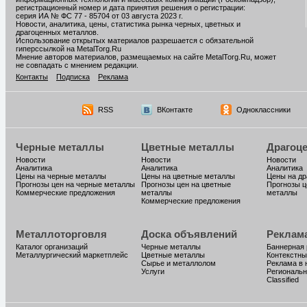
регистрационный номер и дата принятия решения о регистрации:
серия ИА № ФС 77 - 85704 от 03 августа 2023 г.
Новости, аналитика, цены, статистика рынка черных, цветных и
драгоценных металлов.
Использование открытых материалов разрешается с обязательной
гиперссылкой на MetalTorg.Ru
Мнение авторов материалов, размещаемых на сайте MetalTorg.Ru, может
не совпадать с мнением редакции.
Контакты
Подписка
Реклама
RSS
ВКонтакте
Одноклассники
Черные металлы
Цветные металлы
Драгоц
Новости
Новости
Новости
Аналитика
Аналитика
Аналитика
Цены на черные металлы
Цены на цветные металлы
Цены на д
Прогнозы цен на черные металлы
Прогнозы цен на цветные
Прогнозы ц
Коммерческие предложения
металлы
металлы
Коммерческие предложения
Металлоторговля
Доска объявлений
Реклам
Каталог организаций
Черные металлы
Баннерная
Металлургический маркетплейс
Цветные металлы
Контекстны
Сырье и металлолом
Реклама в 
Услуги
Региональн
Classified