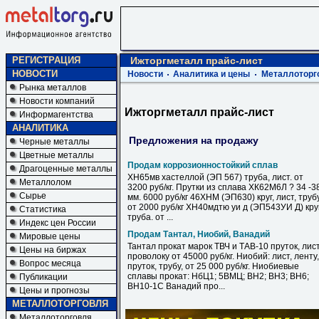
РЕГИСТРАЦИЯ
Ижторгметалл прайс-лист
НОВОСТИ
Новости
Аналитика и цены
Металлоторг
Рынка металлов
Новости компаний
Ижторгметалл прайс-лист
Информагентства
АНАЛИТИКА
Предложения на продажу
Черные металлы
Цветные металлы
Продам коррозионностойкий сплав
Драгоценные металлы
ХН65мв хастеллой (ЭП 567) труба, лист. от
Металлолом
3200 руб/кг. Прутки из сплава ХК62М6Л ? 34 -3
Сырье
мм. 6000 руб/кг 46ХНМ (ЭП630) круг, лист, труб
от 2000 руб/кг ХН40мдтю уи д (ЭП543УИ Д) круг
Статистика
труба. от ...
Индекс цен России
Продам Тантал, Ниобий, Ванадий
Мировые цены
Тантал прокат марок ТВЧ и ТАВ-10 пруток, лист
Цены на биржах
проволоку от 45000 руб/кг. Ниобий: лист, ленту,
Вопрос месяца
пруток, трубу, от 25 000 руб/кг. Ниобиевые
сплавы прокат: НбЦ1; 5ВМЦ; ВН2; ВН3; ВН6;
Публикации
ВН10-1С Ванадий про...
Цены и прогнозы
МЕТАЛЛОТОРГОВЛЯ
Металлоторговля