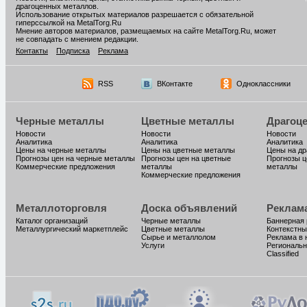
драгоценных металлов.
Использование открытых материалов разрешается с обязательной
гиперссылкой на MetalTorg.Ru
Мнение авторов материалов, размещаемых на сайте MetalTorg.Ru, может
не совпадать с мнением редакции.
Контакты
Подписка
Реклама
RSS
ВКонтакте
Одноклассники
Черные металлы
Цветные металлы
Драгоц
Новости
Новости
Новости
Аналитика
Аналитика
Аналитика
Цены на черные металлы
Цены на цветные металлы
Цены на д
Прогнозы цен на черные металлы
Прогнозы цен на цветные
Прогнозы ц
Коммерческие предложения
металлы
металлы
Коммерческие предложения
Металлоторговля
Доска объявлений
Реклам
Каталог организаций
Черные металлы
Баннерная
Металлургический маркетплейс
Цветные металлы
Контекстны
Сырье и металлолом
Реклама в 
Услуги
Региональн
Classified