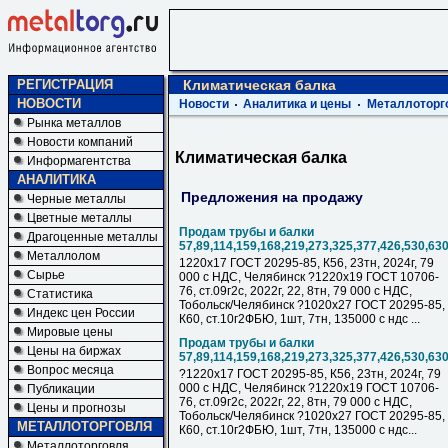
РЕГИСТРАЦИЯ
Климатическая балка
НОВОСТИ
Новости
Аналитика и цены
Металлоторг
Рынка металлов
Новости компаний
Климатическая балка
Информагентства
АНАЛИТИКА
Предложения на продажу
Черные металлы
Цветные металлы
Продам трубы и балки
Драгоценные металлы
57,89,114,159,168,219,273,325,377,426,530,63
Металлолом
1220х17 ГОСТ 20295-85, К56, 23тн, 2024г, 79
Сырье
000 с НДC, Челябинск ?1220х19 ГОСТ 10706-
76, ст.09г2с, 2022г, 22, 8тн, 79 000 с НДC,
Статистика
Тобольск/Челябинск ?1020х27 ГОСТ 20295-85,
Индекс цен России
К60, ст.10г2ФБЮ, 1шт, 7тн, 135000 с ндс ...
Мировые цены
Продам трубы и балки
Цены на биржах
57,89,114,159,168,219,273,325,377,426,530,63
Вопрос месяца
?1220х17 ГОСТ 20295-85, К56, 23тн, 2024г, 79
000 с НДC, Челябинск ?1220х19 ГОСТ 10706-
Публикации
76, ст.09г2с, 2022г, 22, 8тн, 79 000 с НДC,
Цены и прогнозы
Тобольск/Челябинск ?1020х27 ГОСТ 20295-85,
МЕТАЛЛОТОРГОВЛЯ
К60, ст.10г2ФБЮ, 1шт, 7тн, 135000 с ндс...
Металлоторговля