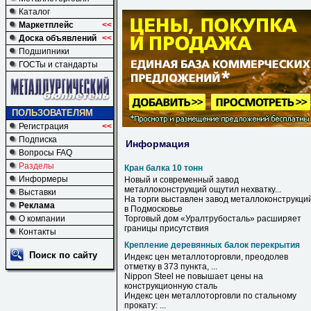
Каталог
Маркетплейс
<<
Доска объявлений
<<
Подшипники
ГОСТы и стандарты
ПОЛЬЗОВАТЕЛЯМ
Регистрация
<<
Подписка
Информация
Вопросы FAQ
Разделы
Кран балка 10 тонн
Информеры
Новый и современный завод
металлоконструкций ощутил нехватку...
Выставки
На торги выставлен завод металлоконструкци
Реклама
в Подмосковье
О компании
Торговый дом «Уралтрубосталь» расширяет
границы присутствия
Контакты
Крепление деревянных балок перекрытия
Поиск по сайту
Индекс цен металлоторговли, преодолев
отметку в 373 пункта, ...
Nippon Steel не повышает цены на
конструкционную сталь
Индекс цен металлоторговли по стальному
прокату: ...