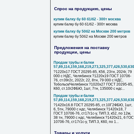
Спрос на продукцию, цены
купим балку бу 60 б1/б2 - 300т москва
купим балку бу 60 б1/б2 - 300т москва
купим балку бу 50б2 на Москве 200 метров
купим балку бу 50б2 на Москве 200 метров
Предложения на поставку
продукции, цены
Продам трубы и балки
57,89,114,159,168,219,273,325,377,426,530,63
?1220х17 ГОСТ 20295-85, К56, 23тн, 2024г, 79
000 с НДC, Челябинск ?1220х19 ГОСТ 10706-
76, ст.09г2с, 2022г, 22, 8тн, 79 000 с НДC,
Тобольск/Челябинск ?1020х27 ГОСТ 20295-85,
К60, ст.10г2ФБЮ, 1шт, 7тн, 135000 с ндс...
Продам трубы и балки
57,89,114,159,168,219,273,325,377,426,530,63
?1420х16.8 ГОСТ 20295-85, ст.10Г2ФБЮ, 1шт,
6, 5тн, 79000 с ндс, Челябинск ?1420х18, 7
ГОСТ 10706-76, ст17г1с-у, ТИП.3, к52, по 12м,
38 тн, 79000 с ндс, Челябинск ?1420х21, 6 ГО
10706-76, ст17г1с-у, ТИП.3, К60, по 1...
Товары и услуги