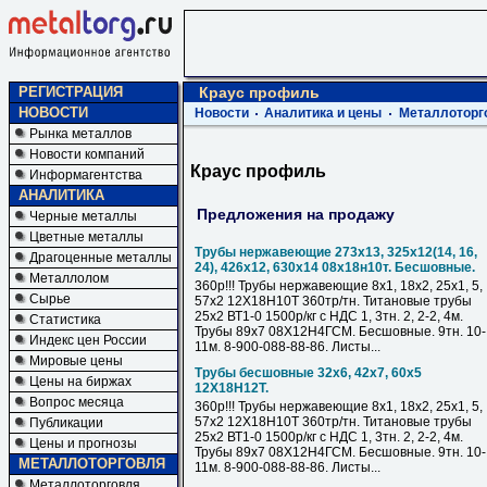
РЕГИСТРАЦИЯ
Краус профиль
НОВОСТИ
Новости
Аналитика и цены
Металлоторг
Рынка металлов
Новости компаний
Краус профиль
Информагентства
АНАЛИТИКА
Предложения на продажу
Черные металлы
Цветные металлы
Трубы нержавеющие 273х13, 325х12(14, 16,
Драгоценные металлы
24), 426х12, 630х14 08х18н10т. Бесшовные.
Металлолом
360р!!! Трубы нержавеющие 8х1, 18х2, 25х1, 5,
Сырье
57х2 12Х18Н10Т 360тр/тн. Титановые трубы
25х2 ВТ1-0 1500р/кг с НДС 1, 3тн. 2, 2-2, 4м.
Статистика
Трубы 89х7 08Х12Н4ГСМ. Бесшовные. 9тн. 10-
Индекс цен России
11м. 8-900-088-88-86. Листы...
Мировые цены
Трубы бесшовные 32х6, 42х7, 60х5
Цены на биржах
12Х18Н12Т.
Вопрос месяца
360р!!! Трубы нержавеющие 8х1, 18х2, 25х1, 5,
57х2 12Х18Н10Т 360тр/тн. Титановые трубы
Публикации
25х2 ВТ1-0 1500р/кг с НДС 1, 3тн. 2, 2-2, 4м.
Цены и прогнозы
Трубы 89х7 08Х12Н4ГСМ. Бесшовные. 9тн. 10-
МЕТАЛЛОТОРГОВЛЯ
11м. 8-900-088-88-86. Листы...
Металлоторговля