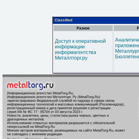
Classified
Разное
Р
Аналитич
Доступ к оперативной
приложени
информации
Металлур
информагентства
Бюллетен
Металлторг.ру
Информационное агентство MetalTorg.Ru
.
Информационное агентство Металлторг. Ру (MetalTorg.Ru)
зарегистрировано Федеральной службой по надзору в сфере связи,
информационных технологий и массовых коммуникаций (Роскомнадзор),
регистрационный номер и дата принятия решения о регистрации:
серия ИА № ФС 77 - 85704 от 03 августа 2023 г.
Новости, аналитика, цены, статистика рынка черных, цветных и
драгоценных металлов.
Использование открытых материалов разрешается с обязательной
гиперссылкой на MetalTorg.Ru
Мнение авторов материалов, размещаемых на сайте MetalTorg.Ru, может
не совпадать с мнением редакции.