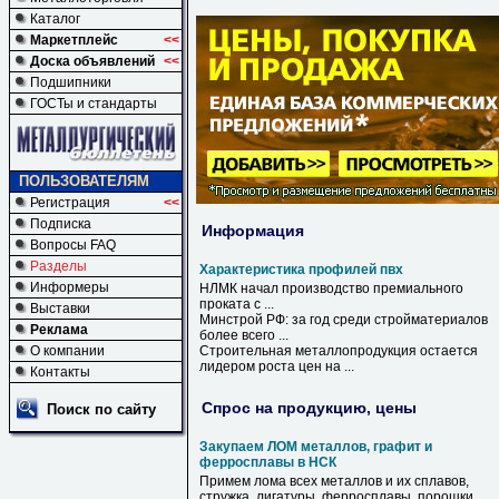
Каталог
Маркетплейс
<<
Доска объявлений
<<
Подшипники
ГОСТы и стандарты
ПОЛЬЗОВАТЕЛЯМ
Регистрация
<<
Подписка
Информация
Вопросы FAQ
Разделы
Характеристика профилей пвх
Информеры
НЛМК начал производство премиального
проката с ...
Выставки
Минстрой РФ: за год среди стройматериалов
Реклама
более всего ...
О компании
Строительная металлопродукция остается
лидером роста цен на ...
Контакты
Спрос на продукцию, цены
Поиск по сайту
Закупаем ЛОМ металлов, графит и
ферросплавы в НСК
Примем лома всех металлов и их сплавов,
стружка, лигатуры, ферросплавы, порошки