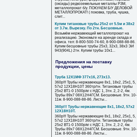
(оксиды) редкоземельные металлы РЗМ,
металлопрокат б/у. ПОКУАЕМ Б/У ДЕЛОВОЙ
МЕТАЛЛОПРОКАТ! ( поковка, труба, чушка,
слит...
Купим титановые трубы 25х2 от 5.5м и 38х2
от 3.7м. Вырезку. По 2тн. Бесшовные.
Возьмём нержавеющий металлопрокат на
реализацию. Экономьте на аренде склада и
офиса. тел: 8-800-500-74-60, 8-900-088-88-86.
Купим бесшовные трубы 25х3, 32х3, 38х3 ЭИ
943(904L) 2тн. Купим трубы 10х1...
Предложения на поставку
продукции, цены
Труба 12Х1МФ 377х16, 273х13.
360р!!! Трубы нержавеющие 8х1, 18х2, 25х1, 5,
57х2 12Х18Н10Т 360тр/тн. Титановые трубы
25х2 ВТ1-0 1500р/кг с НДС 1, 3тн. 2, 2-2, 4м.
Трубы 89х7 08Х12Н4ГСМ. Бесшовные. 9тн. 10-
11м. 8-900-088-88-86. Листы...
360р!!! Трубы нержавеющие 8х1, 18х2, 57х2
12Х18Н10Т.
360р!!! Трубы нержавеющие 8х1, 18х2, 25х1, 5,
57х2 12Х18Н10Т 360тр/тн. Титановые трубы
25х2 ВТ1-0 1500р/кг с НДС 1, 3тн. 2, 2-2, 4м.
Трубы 89х7 08Х12Н4ГСМ. Бесшовные. 9тн. 10-
11м. 8-900-088-88-86. Листы...