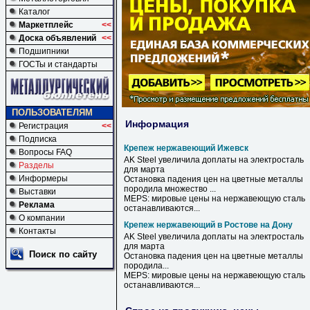
Каталог
Маркетплейс
<<
Доска объявлений
<<
Подшипники
ГОСТы и стандарты
ПОЛЬЗОВАТЕЛЯМ
Информация
Регистрация
<<
Подписка
Крепеж нержавеющий Ижевск
Вопросы FAQ
AK Steel увеличила доплаты на электросталь
Разделы
для марта
Информеры
Остановка падения цен на цветные металлы
породила множество ...
Выставки
MEPS: мировые цены на
нержавеющую
сталь
Реклама
останавливаются...
О компании
Крепеж нержавеющий в Ростове на Дону
Контакты
AK Steel увеличила доплаты
на
электросталь
для марта
Поиск по сайту
Остановка падения цен
на
цветные металлы
породила...
MEPS: мировые цены
на
нержавеющую
сталь
останавливаются...