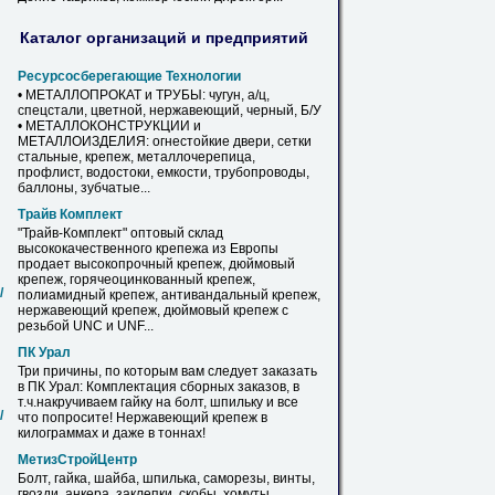
Каталог организаций и предприятий
Ресурсосберегающие Технологии
• МЕТАЛЛОПРОКАТ и ТРУБЫ: чугун, а/ц,
спецстали, цветной,
нержавеющий
, черный, Б/У
• МЕТАЛЛОКОНСТРУКЦИИ и
МЕТАЛЛОИЗДЕЛИЯ: огнестойкие двери, сетки
стальные,
крепеж
, металлочерепица,
профлист, водостоки, емкости, трубопроводы,
баллоны, зубчатые...
Трайв Комплект
"Трайв-Комплект" оптовый склад
высококачественного
крепежа
из Европы
продает высокопрочный
крепеж
, дюймовый
крепеж
, горячеоцинкованный
крепеж
,
/
полиамидный
крепеж
, антивандальный
крепеж
,
нержавеющий
крепеж
, дюймовый
крепеж
с
резьбой UNC и UNF...
ПК Урал
Три причины, по которым вам следует заказать
в ПК Урал: Комплектация сборных заказов, в
т.ч.накручиваем гайку на болт, шпильку и все
/
что попросите!
Нержавеющий
крепеж
в
килограммах и даже в тоннах!
МетизСтройЦентр
Болт, гайка, шайба, шпилька, саморезы, винты,
гвозди, анкера, заклепки, скобы, хомуты,