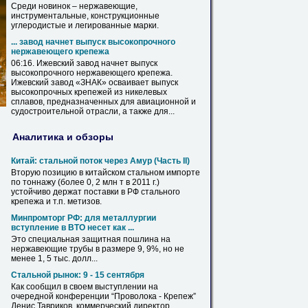
Среди новинок –
нержавеющие
,
инструментальные, конструкционные
углеродистые и легированные марки.
... завод начнет выпуск высокопрочного
нержавеющего
крепежа
06:16. Ижевский завод начнет выпуск
высокопрочного
нержавеющего
крепежа
.
Ижевский завод «ЗНАК» осваивает выпуск
высокопрочных
крепежей
из никелевых
сплавов, предназначенных для авиационной и
судостроительной отрасли, а также для...
Аналитика и обзоры
Китай: cтальной поток через Амур (Часть II)
Вторую позицию в китайском стальном импорте
по тоннажу (более 0, 2 млн т в 2011 г.)
устойчиво держат поставки в РФ стального
крепежа
и т.п. метизов.
Минпромторг РФ: для металлургии
вступление в ВТО несет как ...
Это специальная защитная пошлина на
нержавеющие
трубы в размере 9, 9%, но не
менее 1, 5 тыс. долл...
Стальной рынок: 9 - 15 сентября
Как сообщил в своем выступлении на
очередной конференции “Проволока -
Крепеж
”
Денис Тавриков, коммерческий директор...