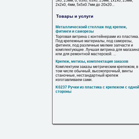
5х0, 25мм, 0, 63х0, 63х0, 25мм, 1х1х0, 25мм,
2х2х0, 4мм, 5х5х0.7мм до 20х20...
Товары и услуги
Металлическоий стеллаж под крепеж,
фитинги и саморезы
Торговая витрина с контейнерами из пластика.
Под крепежные материалы, под саморезы,
фитинги, под различные мелкие запчасти и
комплектующие. Лучшая витрина для магазин
или для ремонтной мастерской. ...
Крепеж, метизы, комплектация заказов
Комплектуем заказы метрическим крепежом, в
том числе обычный, высокопрочный, винты
станочные, нестандартный крепеж
изготавливаем сами.
K0237 Ручки из пластика с крепежом с одно
стороны