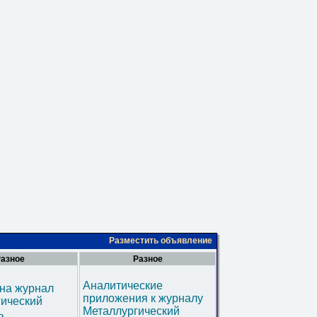
Разместить объявление
азное
Разное
Аналитические
на журнал
приложения к журналу
гический
Металлургический
ь