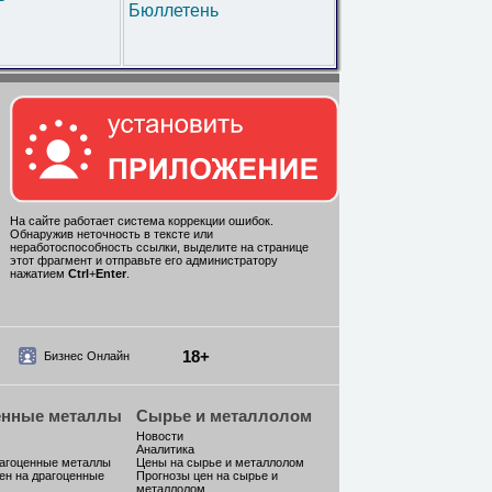
Бюллетень
На сайте работает система коррекции ошибок.
Обнаружив неточность в тексте или
неработоспособность ссылки, выделите на странице
этот фрагмент и отправьте его администратору
нажатием
Ctrl
+
Enter
.
18+
Бизнес Онлайн
енные металлы
Сырье и металлолом
Новости
Аналитика
рагоценные металлы
Цены на сырье и металлолом
ен на драгоценные
Прогнозы цен на сырье и
металлолом