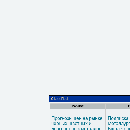
Classified
Разное
Р
Прогнозы цен на рынке
Подписка 
черных, цветных и
Металлур
драгоценных металлов.
Бюллетен