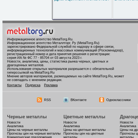
Информационное агентство MetalTorg.Ru
.
Информационное агентство Металлторг. Ру (MetalTorg.Ru)
зарегистрировано Федеральной службой по надзору в сфере связи,
информационных технологий и массовых коммуникаций (Роскомнадзор),
регистрационный номер и дата принятия решения о регистрации:
серия ИА № ФС 77 - 85704 от 03 августа 2023 г.
Новости, аналитика, цены, статистика рынка черных, цветных и
драгоценных металлов.
Использование открытых материалов разрешается с обязательной
гиперссылкой на MetalTorg.Ru
Мнение авторов материалов, размещаемых на сайте MetalTorg.Ru, может
не совпадать с мнением редакции.
Контакты
Подписка
Реклама
RSS
ВКонтакте
Одноклассники
Черные металлы
Цветные металлы
Драгоц
Новости
Новости
Новости
Аналитика
Аналитика
Аналитика
Цены на черные металлы
Цены на цветные металлы
Цены на д
Прогнозы цен на черные металлы
Прогнозы цен на цветные
Прогнозы ц
Коммерческие предложения
металлы
металлы