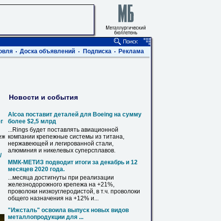
овля
Доска объявлений
Подписка
Реклама
Новости и события
Alcoa поставит деталей для Boeing на сумму
епеж
более $2,5 млрд
...Rings будет поставлять авиационной
еж
компании крепежные системы из титана,
нержавеющей
и легированной стали,
алюминия и никелевых суперсплавов.
/
ММК-МЕТИЗ подводит итоги за декабрь и 12
месяцев 2020 года.
...месяца достигнуты при реализации
железнодорожного
крепежа
на +21%,
проволоки низкоуглеродистой, в т.ч. проволоки
общего назначения на +12% и...
"Ижсталь" освоила выпуск новых видов
металлопродукции для ...