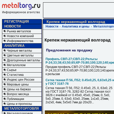
РЕГИСТРАЦИЯ
Крепеж нержавеющий волгорад
НОВОСТИ
Новости
Аналитика и цены
Металлоторг
Рынка металлов
Новости компаний
Крепеж нержавеющий волгорад
Информагентства
АНАЛИТИКА
Предложения на продажу
Черные металлы
Цветные металлы
Профиль СВП-27;СВП-22;Рельсы
Драгоценные металлы
Р-24;33;38;43;50;65;КР-70;80;100;120;140;кр
Металлолом
Продам профиль СВП-27;СВП-22;Рельсы
Сырье
Р-24;33;37;43;50;65;КР-70;80;100;120;140;креп
к рельсам
Статистика
Индекс цен России
Сетка тканая П 56, П52; 0.45х0,25, 0,63х0,25 н
у ГОСТ 3187-76
Мировые цены
Сетка тканая П 56, П52; 0.45х0, 25, 0, 63х0, 25
Цены на биржах
н/у ГОСТ 3187-76, 3282-82 Сетка тканая гост
Вопрос месяца
3826 с ячейкой от 0.45х0, 45х0, 25мм, 0, 5х0,
5х0, 25мм, 0, 63х0, 63х0, 25мм, 1х1х0, 25мм,
Публикации
2х2х0, 4мм, 5х5х0.7мм до 20х20...
Цены и прогнозы
МЕТАЛЛОТОРГОВЛЯ
Металлоторговля