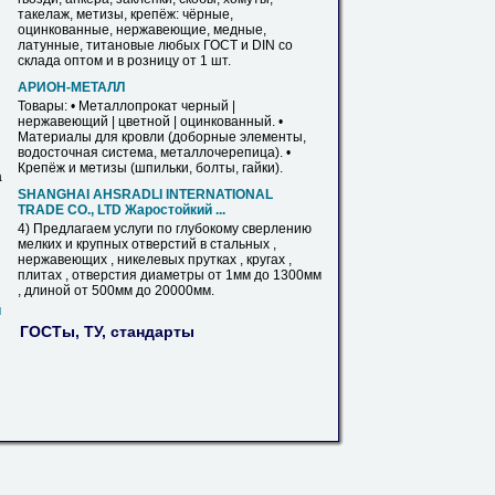
такелаж, метизы,
крепёж
: чёрные,
оцинкованные,
нержавеющие
, медные,
латунные, титановые любых ГОСТ и DIN со
склада оптом и в розницу от 1 шт.
АРИОН-МЕТАЛЛ
Товары: • Металлопрокат черный |
нержавеющий
| цветной | оцинкованный. •
Материалы для кровли (доборные элементы,
водосточная система, металлочерепица). •
Крепёж
и метизы (шпильки, болты, гайки).
а
SHANGHAI AHSRADLI INTERNATIONAL
TRADE CО., LTD Жаростойкий ...
4) Предлагаем услуги по глубокому сверлению
мелких и крупных отверстий в стальных ,
нержавеющих
, никелевых прутках , кругах ,
плитах , отверстия диаметры от 1мм до 1300мм
, длиной от 500мм до 20000мм.
й
ГОСТы, ТУ, стандарты