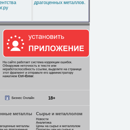
ентства
драгоценных металлов.
г.ру
На сайте работает система коррекции ошибок.
Обнаружив неточность в тексте или
неработоспособность ссылки, выделите на странице
этот фрагмент и отправьте его администратору
нажатием
Ctrl
+
Enter
.
18+
Бизнес Онлайн
енные металлы
Сырье и металлолом
Новости
Аналитика
рагоценные металлы
Цены на сырье и металлолом
ен на драгоценные
Прогнозы цен на сырье и