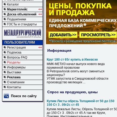
Каталог
Маркетплейс
<<
Доска объявлений
<<
Подшипники
ГОСТы и стандарты
ПОЛЬЗОВАТЕЛЯМ
Регистрация
<<
Информация
Подписка
Вопросы FAQ
Круг 180 ст 65г купить в Ижевске
Разделы
ММК-МЕТИЗ начал выпуск нового вида
Информеры
пружинной проволоки
В
Petropavlovsk опять могут смениться
Выставки
акционеры?
Реклама
УГМК запустила
в
Свердловской области
О компании
производство мелющих ...
Контакты
Спрос на продукцию, цены
Поиск по сайту
Купим Листы обрезь Толщиной от 50 до 150
150 Ст 3 . 09г2с ст 45
Купим лежалые Листы, Обрезь Толщиной от 5
до 150 Ст 3 . 09г2с ст 45 А так-же Круги,
Поковки. Инструментальные и