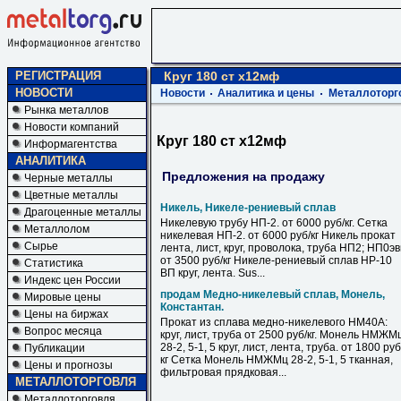
РЕГИСТРАЦИЯ
Круг 180 ст х12мф
НОВОСТИ
Новости
Аналитика и цены
Металлоторг
Рынка металлов
Новости компаний
Круг 180 ст х12мф
Информагентства
АНАЛИТИКА
Предложения на продажу
Черные металлы
Цветные металлы
Никель, Никеле-рениевый сплав
Драгоценные металлы
Никелевую трубу НП-2. от 6000 руб/кг. Сетка
Металлолом
никелевая НП-2. от 6000 руб/кг Никель прокат
Сырье
лента, лист, круг, проволока, труба НП2; НП0э
от 3500 руб/кг Никеле-рениевый сплав НР-10
Статистика
ВП круг, лента. Sus...
Индекс цен России
продам Медно-никелевый сплав, Монель,
Мировые цены
Константан.
Цены на биржах
Прокат из сплава медно-никелевого НМ40А:
Вопрос месяца
круг, лист, труба от 2500 руб/кг. Монель НМЖМ
28-2, 5-1, 5 круг, лист, лента, труба. от 1800 руб
Публикации
кг Сетка Монель НМЖМц 28-2, 5-1, 5 тканная,
Цены и прогнозы
фильтровая прядковая...
МЕТАЛЛОТОРГОВЛЯ
Металлоторговля