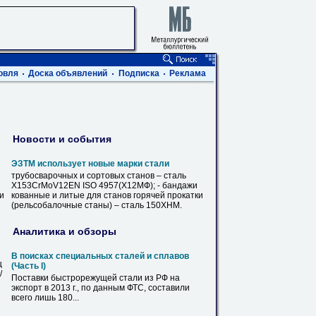
овля
Доска объявлений
Подписка
Реклама
Новости и события
ЭЗТМ использует новые марки стали
трубосварочных и сортовых станов – сталь
Х153CrMoV12EN ISO 4957(
Х12МФ
); - бандажи
ви
кованные и литые для станов горячей прокатки
(рельсобалочные станы) – сталь 150ХНМ.
Аналитика и обзоры
В поисках специальных сталей и сплавов
ц
(Часть I)
/
Поставки быстрорежущей стали из РФ на
экспорт в 2013 г., по данным ФТС, составили
всего лишь
180
...