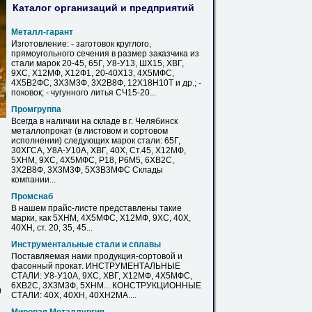
Каталог организаций и предприятий
Металл-гарант
Изготовление: - заготовок круглого,
прямоугольного сечения в размер заказчика из
стали марок 20-45, 65Г, У8-У13, ШХ15, ХВГ,
9ХС,
Х12МФ
, Х12Ф1, 20-40Х13, 4Х5МФС,
4Х5В2ФС, 3Х3М3Ф, 3Х2В8Ф, 12Х18Н10Т и др.; -
поковок; - чугунного литья СЧ15-20...
Промгруппа
Всегда в наличии на складе в г. Челябинск
металлопрокат (в листовом и сортовом
исполнении) следующих марок стали: 65Г,
30ХГСА, У8А-У10А, ХВГ, 40Х,
Ст
.45,
Х12МФ
,
5ХНМ, 9ХС, 4Х5МФС, Р18, Р6М5, 6ХВ2С,
3Х2В8Ф, 3Х3М3Ф, 5Х3В3МФС Склады
компании...
Промснаб
В нашем прайс-листе представлены такие
марки, как 5ХНМ, 4Х5МФС,
Х12МФ
, 9ХС, 40Х,
40ХН,
ст
. 20, 35, 45...
Инструментальные стали и сплавы
Поставляемая нами продукция-сортовой и
фасонный прокат. ИНСТРУМЕНТАЛЬНЫЕ
СТАЛИ: У8-У10А, 9ХС, ХВГ,
Х12МФ
, 4Х5МФС,
6ХВ2С, 3Х3М3Ф, 5ХНМ... КОНСТРУКЦИОННЫЕ
0
СТАЛИ: 40Х, 40ХН, 40ХН2МА....