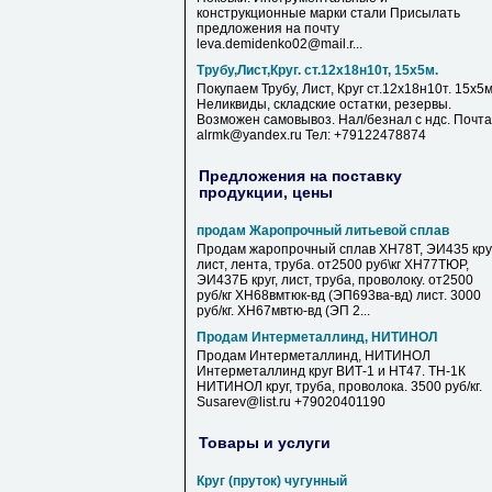
конструкционные марки стали Присылать
предложения на почту
leva.demidenko02@mail.r...
Трубу,Лист,Круг. ст.12х18н10т, 15х5м.
Покупаем Трубу, Лист, Круг ст.12х18н10т. 15х5м
Неликвиды, складские остатки, резервы.
Возможен самовывоз. Нал/безнал с ндс. Почта
alrmk@yandex.ru Тел: +79122478874
Предложения на поставку
продукции, цены
продам Жаропрочный литьевой сплав
Продам жаропрочный сплав ХН78Т, ЭИ435 круг
лист, лента, труба. от2500 руб\кг ХН77ТЮР,
ЭИ437Б круг, лист, труба, проволоку. от2500
руб/кг ХН68вмтюк-вд (ЭП693ва-вд) лист. 3000
руб/кг. ХН67мвтю-вд (ЭП 2...
Продам Интерметаллинд, НИТИНОЛ
Продам Интерметаллинд, НИТИНОЛ
Интерметаллинд круг ВИТ-1 и НТ47. ТН-1К
НИТИНОЛ круг, труба, проволока. 3500 руб/кг.
Susarev@list.ru +79020401190
Товары и услуги
Круг (пруток) чугунный