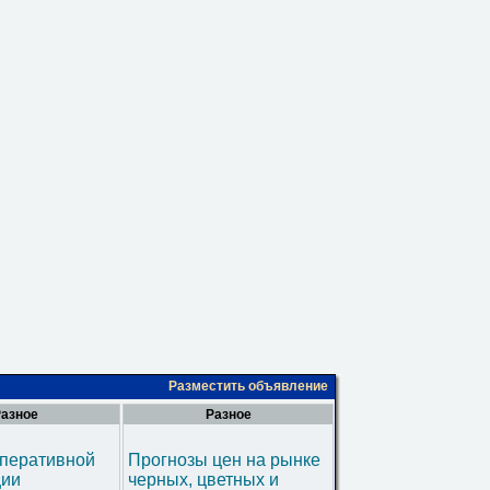
Разместить объявление
азное
Разное
оперативной
Прогнозы цен на рынке
ии
черных, цветных и