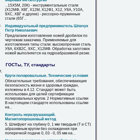
Мировая Металлургия
...15Х5М, 20К) - инструментальные стали
(
Х12МФ
, ХВГ, Х12М, Х12Ф1, Х12, У8А, У10А,
9ХС, ХВГ и другие) - рессорно-пружинные
стали (65Г...
.
Индивидуальный предприниматель Шпачук
Петр Николаевич
:
Предлагаем изготовление ножей дробилок по
чертежам заказчика. Применяемые для
изготовления типы стали: высокопрочная сталь
У8А, 6ХВ2С, 9ХС,
Х12МФ
. Обработка заготовок
ножей выполняется на гидроабразивной резке.
ГОСТы, ТУ, стандарты
,
Круги
полировальные. Технические условия
Обязательные требования, обеспечивающие
безопасность жизни и здоровья граждан,
изложены в 4.12. Стандарт может быть
использован для целей сертификации
полировальных
кругов
. 2 Нормативные ссылки
В настоящем стандарте использованы ссылки
на...
Контроль неразрушающий.
Магнитопорошковый метод
5. Шлифуют на глубину 0, 1 мм твердым (Т и
СТ
)
абразивным
кругом
без охлаждения при
поперечной подаче 0, 03 - 0, 05 мм на...