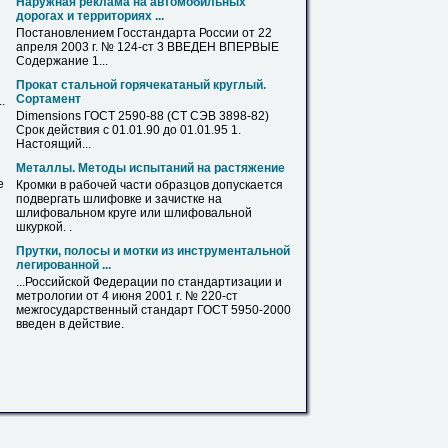
Наружная реклама на автомобильных
дорогах и территориях ...
Постановлением Госстандарта России от 22
апреля 2003 г. № 124-
ст
3 ВВЕДЕН ВПЕРВЫЕ
Содержание 1...
Прокат стальной горячекатаный круглый.
Сортамент
.
Dimensions ГОСТ 2590-88 (
СТ
СЭВ 3898-82)
Срок действия с 01.01.90 до 01.01.95 1.
Настоящий...
Металлы. Методы испытаний на растяжение
е
Кромки в рабочей части образцов допускается
подвергать шлифовке и зачистке на
шлифовальном
круге
или шлифовальной
шкуркой. .
Прутки, полосы и мотки из инструментальной
легированной ...
...Российской Федерации по стандартизации и
метрологии от 4 июня 2001 г. № 220-
ст
межгосударственный стандарт ГОСТ 5950-2000
введен в действие.