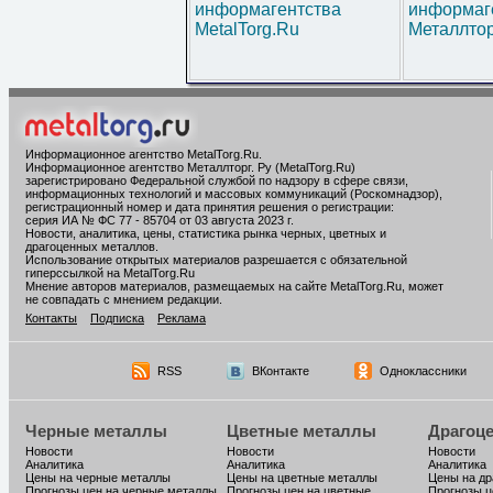
информагентства
информаг
MetalTorg.Ru
Металлтор
Информационное агентство MetalTorg.Ru
.
Информационное агентство Металлторг. Ру (MetalTorg.Ru)
зарегистрировано Федеральной службой по надзору в сфере связи,
информационных технологий и массовых коммуникаций (Роскомнадзор),
регистрационный номер и дата принятия решения о регистрации:
серия ИА № ФС 77 - 85704 от 03 августа 2023 г.
Новости, аналитика, цены, статистика рынка черных, цветных и
драгоценных металлов.
Использование открытых материалов разрешается с обязательной
гиперссылкой на MetalTorg.Ru
Мнение авторов материалов, размещаемых на сайте MetalTorg.Ru, может
не совпадать с мнением редакции.
Контакты
Подписка
Реклама
RSS
ВКонтакте
Одноклассники
Черные металлы
Цветные металлы
Драгоц
Новости
Новости
Новости
Аналитика
Аналитика
Аналитика
Цены на черные металлы
Цены на цветные металлы
Цены на д
Прогнозы цен на черные металлы
Прогнозы цен на цветные
Прогнозы ц