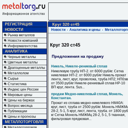
РЕГИСТРАЦИЯ
Круг 320 ст45
НОВОСТИ
Новости
Аналитика и цены
Металлоторг
Рынка металлов
Новости компаний
Круг 320 ст45
Информагентства
АНАЛИТИКА
Предложения на продажу
Черные металлы
Цветные металлы
Никель, Никеле-рениевый сплав
Драгоценные металлы
Никелевую трубу НП-2. от 6000 руб/кг. Сетка
Металлолом
никелевая НП-2. от 6000 руб/кг Никель прокат
Сырье
лента, лист, круг, проволока, труба НП2; НП0э
от 3500 руб/кг Никеле-рениевый сплав НР-10
Статистика
ВП круг, лента. Sus...
Индекс цен России
продам Медно-никелевый сплав, Монель,
Мировые цены
Константан.
Цены на биржах
Прокат из сплава медно-никелевого НМ40А:
Вопрос месяца
круг, лист, труба от 2500 руб/кг. Монель НМЖМ
28-2, 5-1, 5 круг, лист, лента, труба. от 1800 руб
Публикации
кг Сетка Монель НМЖМц 28-2, 5-1, 5 тканная,
Цены и прогнозы
фильтровая прядковая...
МЕТАЛЛОТОРГОВЛЯ
Металлоторговля