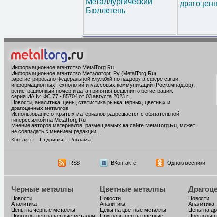
Металлургический
драгоценн
Бюллетень
Информационное агентство MetalTorg.Ru
.
Информационное агентство Металлторг. Ру (MetalTorg.Ru)
зарегистрировано Федеральной службой по надзору в сфере связи,
информационных технологий и массовых коммуникаций (Роскомнадзор),
регистрационный номер и дата принятия решения о регистрации:
серия ИА № ФС 77 - 85704 от 03 августа 2023 г.
Новости, аналитика, цены, статистика рынка черных, цветных и
драгоценных металлов.
Использование открытых материалов разрешается с обязательной
гиперссылкой на MetalTorg.Ru
Мнение авторов материалов, размещаемых на сайте MetalTorg.Ru, может
не совпадать с мнением редакции.
Контакты
Подписка
Реклама
RSS
ВКонтакте
Одноклассники
Черные металлы
Цветные металлы
Драгоц
Новости
Новости
Новости
Аналитика
Аналитика
Аналитика
Цены на черные металлы
Цены на цветные металлы
Цены на д
Прогнозы цен на черные металлы
Прогнозы цен на цветные
Прогнозы ц