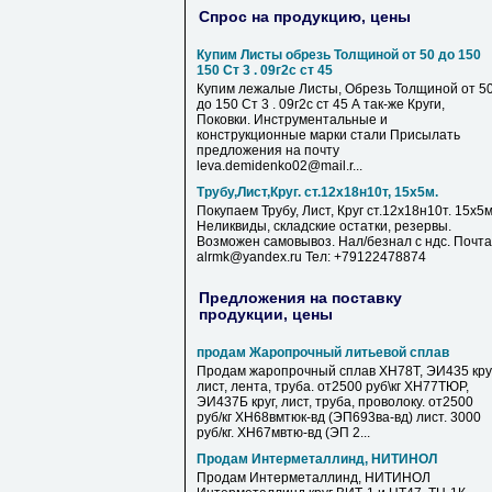
Спрос на продукцию, цены
Купим Листы обрезь Толщиной от 50 до 150
150 Ст 3 . 09г2с ст 45
Купим лежалые Листы, Обрезь Толщиной от 5
до 150 Ст 3 . 09г2с ст 45 А так-же Круги,
Поковки. Инструментальные и
конструкционные марки стали Присылать
предложения на почту
leva.demidenko02@mail.r...
Трубу,Лист,Круг. ст.12х18н10т, 15х5м.
Покупаем Трубу, Лист, Круг ст.12х18н10т. 15х5м
Неликвиды, складские остатки, резервы.
Возможен самовывоз. Нал/безнал с ндс. Почта
alrmk@yandex.ru Тел: +79122478874
Предложения на поставку
продукции, цены
продам Жаропрочный литьевой сплав
Продам жаропрочный сплав ХН78Т, ЭИ435 круг
лист, лента, труба. от2500 руб\кг ХН77ТЮР,
ЭИ437Б круг, лист, труба, проволоку. от2500
руб/кг ХН68вмтюк-вд (ЭП693ва-вд) лист. 3000
руб/кг. ХН67мвтю-вд (ЭП 2...
Продам Интерметаллинд, НИТИНОЛ
Продам Интерметаллинд, НИТИНОЛ