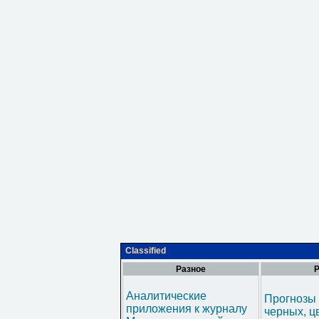
Classified
Разное
Р
Аналитические
Прогнозы 
приложения к журналу
черных, ц