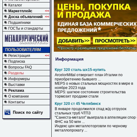
Каталог
Маркетплейс
<<
Доска объявлений
<<
Подшипники
ГОСТы и стандарты
ПОЛЬЗОВАТЕЛЯМ
Регистрация
<<
Информация
Подписка
Вопросы FAQ
Круг 320 сталь шх15-купить
Разделы
ArcelorMittal отвергает план Италии по
Информеры
приобретению бывшего ...
MEPS о новых стальных мощностях в мире в
Выставки
ноябре 2023 года
Реклама
MEPS: шаткое состояние строительства
О компании
тормозит продажи
стали
Контакты
Круг 320 ст 45 Челябинск
В январе продолжился спад ж/д отгрузок
Поиск по сайту
стальных труб ЧТПЗ
"Санеста-металл" выиграла в аппеляции спор 
ФНС на 50 млн ...
Индекс цен металлоторговли по черному
металлопрокату ...