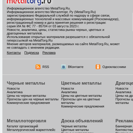
Информационное агентство MetalTorg.Ru
.
Информационное агентство Металлторг. Ру (MetalTorg.Ru)
зарегистрировано Федеральной службой по надзору в сфере связи,
информационных технологий и массовых коммуникаций (Роскомнадзор),
регистрационный номер и дата принятия решения о регистрации:
серия ИА № ФС 77 - 85704 от 03 августа 2023 г.
Новости, аналитика, цены, статистика рынка черных, цветных и
драгоценных металлов.
Использование открытых материалов разрешается с обязательной
гиперссылкой на MetalTorg.Ru
Мнение авторов материалов, размещаемых на сайте MetalTorg.Ru, может
не совпадать с мнением редакции.
Контакты
Подписка
Реклама
RSS
ВКонтакте
Одноклассники
Черные металлы
Цветные металлы
Драгоц
Новости
Новости
Новости
Аналитика
Аналитика
Аналитика
Цены на черные металлы
Цены на цветные металлы
Цены на д
Прогнозы цен на черные металлы
Прогнозы цен на цветные
Прогнозы ц
Коммерческие предложения
металлы
металлы
Коммерческие предложения
Металлоторговля
Доска объявлений
Реклам
Каталог организаций
Черные металлы
Баннерная
Металлургический маркетплейс
Цветные металлы
Контекстны