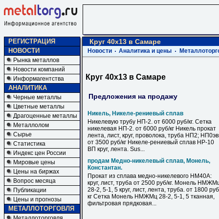
РЕГИСТРАЦИЯ
Круг 40х13 в Самаре
НОВОСТИ
Новости
Аналитика и цены
Металлоторг
Рынка металлов
Новости компаний
Круг 40х13 в Самаре
Информагентства
АНАЛИТИКА
Предложения на продажу
Черные металлы
Цветные металлы
Никель, Никеле-рениевый сплав
Драгоценные металлы
Никелевую трубу НП-2. от 6000 руб/кг. Сетка
Металлолом
никелевая НП-2. от 6000 руб/кг Никель прокат
Сырье
лента, лист, круг, проволока, труба НП2; НП0э
от 3500 руб/кг Никеле-рениевый сплав НР-10
Статистика
ВП круг, лента. Sus...
Индекс цен России
продам Медно-никелевый сплав, Монель,
Мировые цены
Константан.
Цены на биржах
Прокат из сплава медно-никелевого НМ40А:
Вопрос месяца
круг, лист, труба от 2500 руб/кг. Монель НМЖМ
28-2, 5-1, 5 круг, лист, лента, труба. от 1800 руб
Публикации
кг Сетка Монель НМЖМц 28-2, 5-1, 5 тканная,
Цены и прогнозы
фильтровая прядковая...
МЕТАЛЛОТОРГОВЛЯ
Металлоторговля