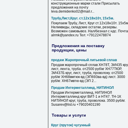
конструкционные марки стали Присылать
предложения на почту
leva.demidenko02@mail.r...
Трубу,Лист,Круг. ст.12х18н10т, 15х5м.
Покупаем Трубу, Лист, Круг ст.12х18н10т. 15х5м
Неликвиды, складские остатки, резервы.
Возможен самовывоз. Нал/безнал с ндс. Почта
alrmk@yandex.ru Тел: +79122478874
Предложения на поставку
продукции, цены
продам Жаропрочный литьевой сплав
Продам жаропрочный сплав ХН78Т, ЭИ435 круг
лист, лента, труба. от2500 руб\кг ХН77ТЮР,
ЭИ437Б круг, лист, труба, проволоку. от2500
руб/кг ХН68вмтюк-вд (ЭП693ва-вд) лист. 3000
руб/кг. ХН67мвтю-вд (ЭП 2...
Продам Интерметаллинд, НИТИНОЛ
Продам Интерметаллинд, НИТИНОЛ
Интерметаллинд круг ВИТ-1 и НТ47. ТН-1К
НИТИНОЛ круг, труба, проволока. 3500 руб/кг.
Susarev@list.ru +79020401190
Товары и услуги
Круг (пруток) чугунный