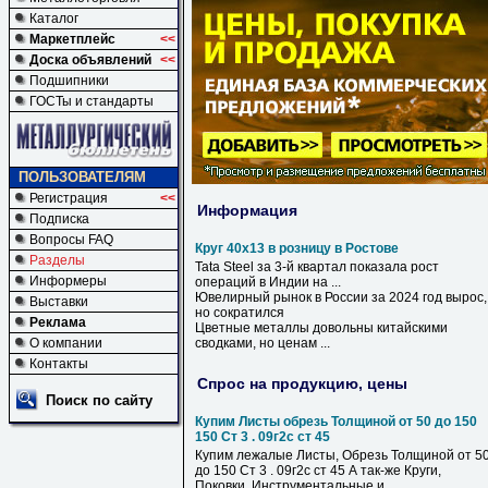
Каталог
Маркетплейс
<<
Доска объявлений
<<
Подшипники
ГОСТы и стандарты
ПОЛЬЗОВАТЕЛЯМ
Регистрация
<<
Информация
Подписка
Вопросы FAQ
Круг 40х13 в розницу в Ростове
Разделы
Tata Steel за 3-й квартал показала рост
Информеры
операций
в
Индии на ...
Ювелирный рынок
в
России за 2024 год вырос,
Выставки
но сократился
Реклама
Цветные металлы довольны китайскими
О компании
сводками, но ценам ...
Контакты
Спрос на продукцию, цены
Поиск по сайту
Купим Листы обрезь Толщиной от 50 до 150
150 Ст 3 . 09г2с ст 45
Купим лежалые Листы, Обрезь Толщиной от 5
до 150 Ст 3 . 09г2с ст 45 А так-же Круги,
Поковки. Инструментальные и