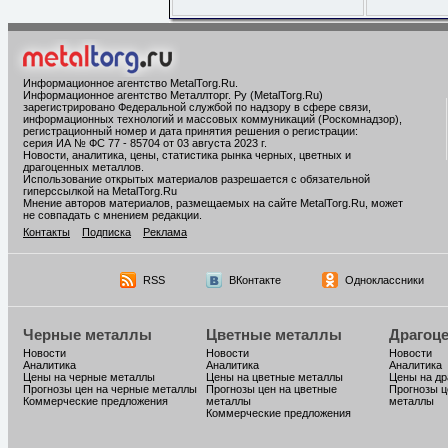
Информационное агентство MetalTorg.Ru
.
Информационное агентство Металлторг. Ру (MetalTorg.Ru)
зарегистрировано Федеральной службой по надзору в сфере связи,
информационных технологий и массовых коммуникаций (Роскомнадзор),
регистрационный номер и дата принятия решения о регистрации:
серия ИА № ФС 77 - 85704 от 03 августа 2023 г.
Новости, аналитика, цены, статистика рынка черных, цветных и
драгоценных металлов.
Использование открытых материалов разрешается с обязательной
гиперссылкой на MetalTorg.Ru
Мнение авторов материалов, размещаемых на сайте MetalTorg.Ru, может
не совпадать с мнением редакции.
Контакты
Подписка
Реклама
RSS
ВКонтакте
Одноклассники
Черные металлы
Цветные металлы
Драгоц
Новости
Новости
Новости
Аналитика
Аналитика
Аналитика
Цены на черные металлы
Цены на цветные металлы
Цены на д
Прогнозы цен на черные металлы
Прогнозы цен на цветные
Прогнозы ц
Коммерческие предложения
металлы
металлы
Коммерческие предложения