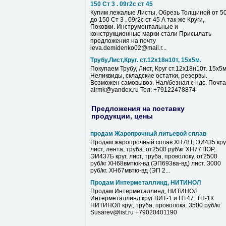
150 Ст 3 . 09г2с ст 45
Купим лежалые Листы, Обрезь Толщиной от 5
до 150 Ст 3 . 09г2с ст 45 А так-же Круги,
Поковки. Инструментальные и
конструкционные марки стали Присылать
предложения на почту
leva.demidenko02@mail.r...
Трубу,Лист,Круг. ст.12х18н10т, 15х5м.
Покупаем Трубу, Лист, Круг ст.12х18н10т. 15х5м
Неликвиды, складские остатки, резервы.
Возможен самовывоз. Нал/безнал с ндс. Почта
alrmk@yandex.ru Тел: +79122478874
Предложения на поставку
продукции, цены
продам Жаропрочный литьевой сплав
Продам жаропрочный сплав ХН78Т, ЭИ435 круг
лист, лента, труба. от2500 руб\кг ХН77ТЮР,
ЭИ437Б круг, лист, труба, проволоку. от2500
руб/кг ХН68вмтюк-вд (ЭП693ва-вд) лист. 3000
руб/кг. ХН67мвтю-вд (ЭП 2...
Продам Интерметаллинд, НИТИНОЛ
Продам Интерметаллинд, НИТИНОЛ
Интерметаллинд круг ВИТ-1 и НТ47. ТН-1К
НИТИНОЛ круг, труба, проволока. 3500 руб/кг.
Susarev@list.ru +79020401190