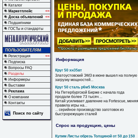
Каталог
Маркетплейс
<<
Доска объявлений
<<
Подшипники
ГОСТы и стандарты
ПОЛЬЗОВАТЕЛЯМ
Регистрация
<<
Информация
Подписка
Вопросы FAQ
Круг 50 хн35вт
Разделы
Златоустовский ЭМЗ в июне вышел на полную
Информеры
загрузку мощностей...
Выставки
Круг 50 сталь р6м5 Москва
Реклама
На Петербургской Бирже с начала года
продали более 73 тысяч ...
О компании
Китай усиливает давление на Fortescue, меня
Контакты
правила игры на...
... серийное производство заготовок из
Поиск по сайту
быстрорежущих
сталей
Спрос на продукцию, цены
Купим Листы обрезь Толщиной от 50 до 150