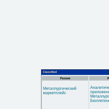
Classified
Разное
Р
Аналитич
Металлургический
приложени
маркетплейс
Металлур
Бюллетен