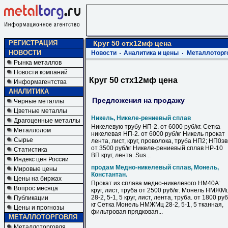
РЕГИСТРАЦИЯ
Круг 50 стх12мф цена
НОВОСТИ
Новости
Аналитика и цены
Металлоторг
Рынка металлов
Новости компаний
Круг 50 стх12мф цена
Информагентства
АНАЛИТИКА
Предложения на продажу
Черные металлы
Цветные металлы
Никель, Никеле-рениевый сплав
Драгоценные металлы
Никелевую трубу НП-2. от 6000 руб/кг. Сетка
Металлолом
никелевая НП-2. от 6000 руб/кг Никель прокат
Сырье
лента, лист, круг, проволока, труба НП2; НП0э
от 3500 руб/кг Никеле-рениевый сплав НР-10
Статистика
ВП круг, лента. Sus...
Индекс цен России
продам Медно-никелевый сплав, Монель,
Мировые цены
Константан.
Цены на биржах
Прокат из сплава медно-никелевого НМ40А:
Вопрос месяца
круг, лист, труба от 2500 руб/кг. Монель НМЖМ
28-2, 5-1, 5 круг, лист, лента, труба. от 1800 руб
Публикации
кг Сетка Монель НМЖМц 28-2, 5-1, 5 тканная,
Цены и прогнозы
фильтровая прядковая...
МЕТАЛЛОТОРГОВЛЯ
Металлоторговля