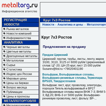
РЕГИСТРАЦИЯ
Круг 7х3 Ростов
НОВОСТИ
Новости
Аналитика и цены
Металлоторг
Рынка металлов
Новости компаний
Круг 7х3 Ростов
Информагентства
АНАЛИТИКА
Предложения на продажу
Черные металлы
Цветные металлы
Продам Цирконий
Драгоценные металлы
Цирконий: прутки, трубы, листы, ленту, марок
Металлолом
Э100, Э110, Э125 от 6000 руб/кг Циркониевый
Сырье
сплав: ЦГ-20; ЦН-25 круг, лист 15 000 руб/кг
Susarev@list.ru +79020401190
Статистика
Индекс цен России
Вольфрам, Вольфрамовые сплавы,
Вольфрамо-рениевые сплавы, Термопара
Мировые цены
ВР5/20, Твердосплавов
Цены на биржах
Вольфрам: лист, круг, проволоку, электроды,
Вопрос месяца
порошок Тигель вольфрамовый и ВР27
Вольфрамовые сплавы марок ВНЖ 7-3; ВНМ 5
Публикации
3; ВД 20; ВНБ-3 от 5000 руб/кг. Вольфрамо-
Цены и прогнозы
рениевую проволоку, лист, фольгу: ВР-...
МЕТАЛЛОТОРГОВЛЯ
Металлоторговля