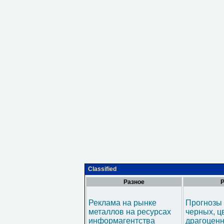
Classified
Разное
Р
Реклама на рынке
Прогнозы 
металлов на ресурсах
черных, ц
информагентства
драгоценн