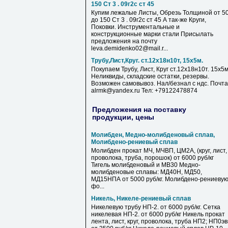
150 Ст 3 . 09г2с ст 45
Купим лежалые Листы, Обрезь Толщиной от 5
до 150 Ст 3 . 09г2с ст 45 А так-же Круги,
Поковки. Инструментальные и
конструкционные марки стали Присылать
предложения на почту
leva.demidenko02@mail.r...
Трубу,Лист,Круг. ст.12х18н10т, 15х5м.
Покупаем Трубу, Лист, Круг ст.12х18н10т. 15х5м
Неликвиды, складские остатки, резервы.
Возможен самовывоз. Нал/безнал с ндс. Почта
alrmk@yandex.ru Тел: +79122478874
Предложения на поставку
продукции, цены
Молибден, Медно-молибденовый сплав,
Молибдено-рениевый сплав
Молибден прокат МЧ, МЧВП, ЦМ2А, (круг, лист,
проволока, труба, порошок) от 6000 руб/кг
Тигель молибденовый и МВ30 Медно-
молибденовые сплавы: МД40Н, МД50,
МД15НПА от 5000 руб/кг. Молибдено-рениеву
фо...
Никель, Никеле-рениевый сплав
Никелевую трубу НП-2. от 6000 руб/кг. Сетка
никелевая НП-2. от 6000 руб/кг Никель прокат
лента, лист, круг, проволока, труба НП2; НП0э