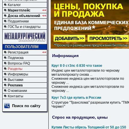
Каталог
Маркетплейс
<<
Доска объявлений
<<
Подшипники
ГОСТы и стандарты
ПОЛЬЗОВАТЕЛЯМ
Регистрация
<<
Информация
Подписка
Вопросы FAQ
Круг 8 0 ст3пс б 830 что такое
Разделы
Индекс цен металлоторговли по черному
Информеры
металлопрокату снова ...
Снижение индекса цен металлоторговли по
Выставки
черному ...
Реклама
Снижение индекса цен металлоторговли по
О компании
черному ...
Контакты
Круг 7х3 где купить в России
Структуре "Транслома" разрешили
купить
"ТМК
Поиск по сайту
Чермет"
Спрос на продукцию, цены
Купим Листы обрезь Толщиной от 50 до 150