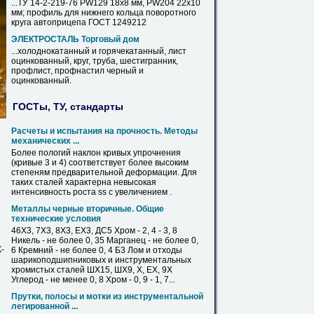
...ТУ 14-2-219-76 РW129 18х8 мм, РW204 22х10
мм; профиль для нижнего кольца поворотного
круга
автоприцепа ГОСТ 1249212
ЭЛЕКТРОСТАЛЬ Торговый дом
...холоднокатанный и горячекатанный, лист
оцинкованный,
круг
, труба, шестигранник,
профлист, профнастил черный и
оцинкованный.
ГОСТы, ТУ, стандарты
Расчеты и испытания на прочность. Методы
механических ...
Более пологий наклон кривых упрочнения
(кривые 3 и 4) соответствует более высоким
степеням предварительной деформации. Для
таких сталей характерна невысокая
интенсивность
роста
ss с увеличением .
Металлы черные вторичные. Общие
технические условия
46Х3,
7Х3
, 8Х3, ЕХ3, ДС5 Хром - 2, 4 - 3, 8
Никель - не более 0, 35 Марганец - не более 0,
-
6 Кремний - не более 0, 4 Б3 Лом и отходы
шарикоподшипниковых и инструментальных
хромистых сталей ШХ15, ШХ9, X, EX, 9X
Углерод - не менее 0, 8 Хром - 0, 9 - 1, 7...
Прутки, полосы и мотки из инструментальной
легированной ...