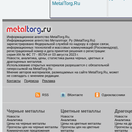
MetalTorg.Ru
Информационное агентство MetalTorg.Ru
.
Информационное агентство Металлторг. Ру (MetalTorg.Ru)
зарегистрировано Федеральной службой по надзору в сфере связи,
информационных технологий и массовых коммуникаций (Роскомнадзор),
регистрационный номер и дата принятия решения о регистрации:
серия ИА № ФС 77 - 85704 от 03 августа 2023 г.
Новости, аналитика, цены, статистика рынка черных, цветных и
драгоценных металлов.
Использование открытых материалов разрешается с обязательной
гиперссылкой на MetalTorg.Ru
Мнение авторов материалов, размещаемых на сайте MetalTorg.Ru, может
не совпадать с мнением редакции.
Контакты
Подписка
Реклама
RSS
ВКонтакте
Одноклассники
Черные металлы
Цветные металлы
Драгоц
Новости
Новости
Новости
Аналитика
Аналитика
Аналитика
Цены на черные металлы
Цены на цветные металлы
Цены на д
Прогнозы цен на черные металлы
Прогнозы цен на цветные
Прогнозы ц
Коммерческие предложения
металлы
металлы