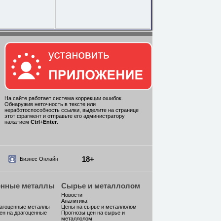
На сайте работает система коррекции ошибок.
Обнаружив неточность в тексте или
неработоспособность ссылки, выделите на странице
этот фрагмент и отправьте его администратору
нажатием
Ctrl
+
Enter
.
18+
Бизнес Онлайн
енные металлы
Сырье и металлолом
Новости
Аналитика
рагоценные металлы
Цены на сырье и металлолом
ен на драгоценные
Прогнозы цен на сырье и
металлолом