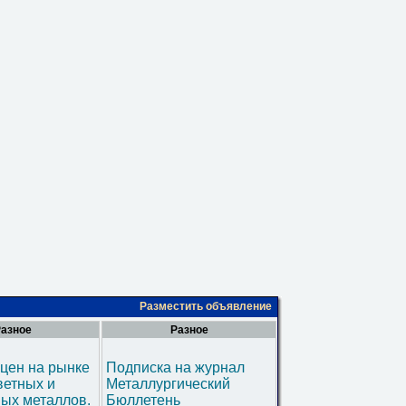
Разместить объявление
азное
Разное
цен на рынке
Подписка на журнал
ветных и
Металлургический
ых металлов.
Бюллетень