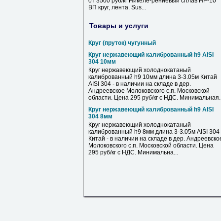
от 3500 руб/кг Никеле-рениевый сплав НР-10
ВП круг, лента. Sus...
Товары и услуги
Круг (пруток) чугунный
Круг нержавеющий калиброванный h9 AISI
304 10мм
Круг нержавеющий холоднокатаный
калиброванный h9 10мм длина 3-3.05м Китай
AISI 304 - в наличии на складе в дер.
Андреевское Молоковского с.п. Московской
области. Цена 295 руб/кг с НДС. Минимальная..
Круг нержавеющий калиброванный h9 AISI
304 8мм
Круг нержавеющий холоднокатаный
калиброванный h9 8мм длина 3-3.05м AISI 304
Китай - в наличии на складе в дер. Андреевско
Молоковского с.п. Московской области. Цена
295 руб/кг с НДС. Минимальна...