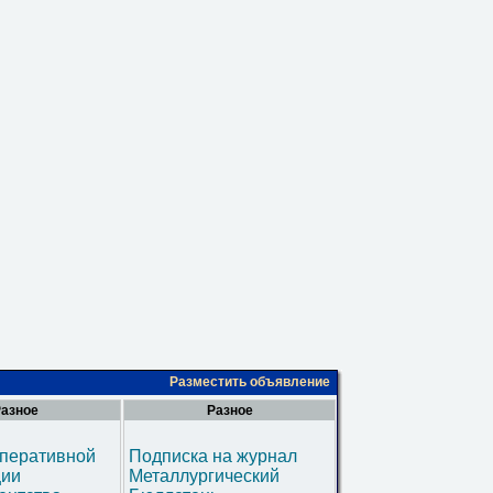
Разместить объявление
азное
Разное
оперативной
Подписка на журнал
ии
Металлургический