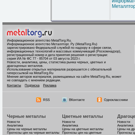
информаг
Металлтор
Информационное агентство MetalTorg.Ru
.
Информационное агентство Металлторг. Ру (MetalTorg.Ru)
зарегистрировано Федеральной службой по надзору в сфере связи,
информационных технологий и массовых коммуникаций (Роскомнадзор),
регистрационный номер и дата принятия решения о регистрации:
серия ИА № ФС 77 - 85704 от 03 августа 2023 г.
Новости, аналитика, цены, статистика рынка черных, цветных и
драгоценных металлов.
Использование открытых материалов разрешается с обязательной
гиперссылкой на MetalTorg.Ru
Мнение авторов материалов, размещаемых на сайте MetalTorg.Ru, может
не совпадать с мнением редакции.
Контакты
Подписка
Реклама
RSS
ВКонтакте
Одноклассники
Черные металлы
Цветные металлы
Драгоц
Новости
Новости
Новости
Аналитика
Аналитика
Аналитика
Цены на черные металлы
Цены на цветные металлы
Цены на д
Прогнозы цен на черные металлы
Прогнозы цен на цветные
Прогнозы ц