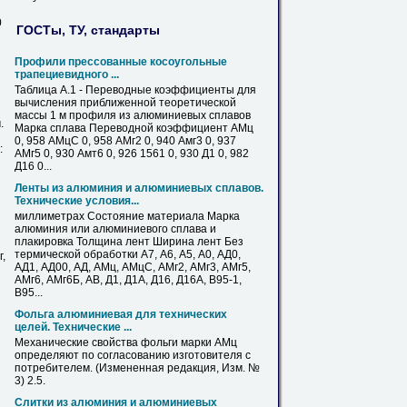
0
ГОСТы, ТУ, стандарты
Профили прессованные косоугольные
трапециевидного ...
Таблица А.1 - Переводные коэффициенты для
вычисления приближенной теоретической
массы 1 м профиля из алюминиевых сплавов
.
Марка сплава Переводной коэффициент
АМц
0, 958 АМцС 0, 958 АМг2 0, 940 Амг3 0, 937
:
АМг5 0, 930 Амт6 0, 926 1561 0, 930 Д1 0, 982
Д16 0...
Ленты из алюминия и алюминиевых сплавов.
Технические условия...
миллиметрах Состояние материала Марка
алюминия или алюминиевого сплава и
плакировка Толщина лент Ширина лент Без
термической обработки А7, А6, А5, А0, АД0,
,
АД1, АД00, АД,
АМц
, АМцС, АМг2, АМг3, АМг5,
АМг6, АМг6Б, АВ, Д1, Д1А, Д16, Д16А, В95-1,
В95...
Фольга алюминиевая для технических
целей. Технические ...
Механические свойства фольги марки
АМц
определяют по согласованию изготовителя с
потребителем. (Измененная редакция, Изм. №
3) 2.5.
Слитки из алюминия и алюминиевых