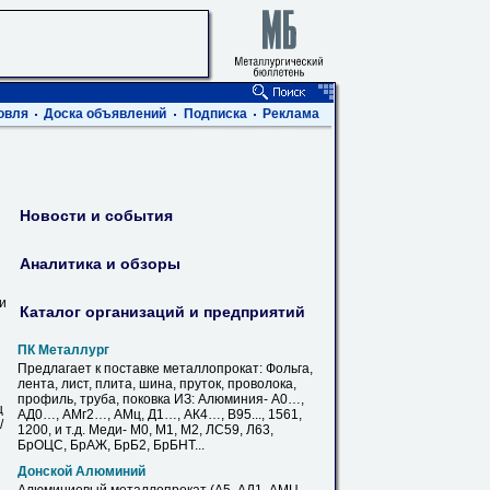
овля
Доска объявлений
Подписка
Реклама
Новости и события
Аналитика и обзоры
ви
Каталог организаций и предприятий
ПК Металлург
Предлагает к поставке металлопрокат: Фольга,
лента, лист, плита, шина, пруток, проволока,
профиль, труба, поковка ИЗ: Алюминия- А0…,
ц
АД0…, АМг2…,
АМц
, Д1…, АК4…, В95..., 1561,
/
1200, и т.д. Меди- М0, М1, М2, ЛС59, Л63,
БрОЦС, БрАЖ, БрБ2, БрБНТ...
Донской Алюминий