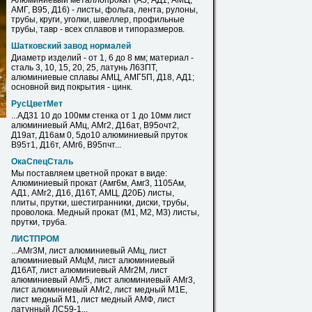
Алюминиевый металлопрокат (А5, АД1,
АМЦ
,
АМГ, В95, Д16) - листы, фольга, лента, рулоны,
трубы,
круги
, уголки, швеллер, профильные
трубы, тавр - всех сплавов и типоразмеров.
Шатковский завод нормалей
Диаметр изделий - от 1, 6 до 8 мм; материал -
сталь 3, 10, 15, 20, 25, латунь Л63ПТ,
алюминиевые сплавы
АМЦ
, АМГ5П, Д18, АД1;
основной вид покрытия - цинк.
РусЦветМет
...АД31 10 до 100мм стенка от 1 до 10мм лист
алюминиевый
АМц
, АМг2, Д16ат, В95очт2,
Д19ат, Д16ам 0, 5до10 алюминиевый пруток
В95т1, Д16т, АМг6, В95пчт...
ОкаСпецСталь
Мы поставляем цветной прокат в виде:
Алюминиевый прокат (Амг6м, Амг3, 1105Ам,
АД1, АМг2, Д16, Д16Т,
АМЦ
, Д20Б) листы,
плиты, прутки, шестигранники, диски, трубы,
проволока. Медный прокат (М1, М2, М3) листы,
прутки, труба.
ЛИСТПРОМ
...АМг3М, лист алюминиевый
АМц
, лист
алюминиевый АМцМ, лист алюминиевый
Д16АТ, лист алюминиевый АМг2М, лист
алюминиевый АМг5, лист алюминиевый АМг3,
лист алюминиевый АМг2, лист медный М1Е,
лист медный М1, лист медный АМФ, лист
латунный ЛС59-1...