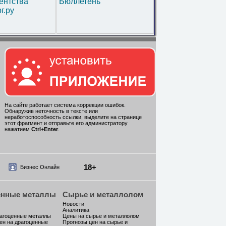
ентства
Бюллетень
г.ру
На сайте работает система коррекции ошибок.
Обнаружив неточность в тексте или
неработоспособность ссылки, выделите на странице
этот фрагмент и отправьте его администратору
нажатием
Ctrl
+
Enter
.
18+
Бизнес Онлайн
енные металлы
Сырье и металлолом
Новости
Аналитика
рагоценные металлы
Цены на сырье и металлолом
ен на драгоценные
Прогнозы цен на сырье и