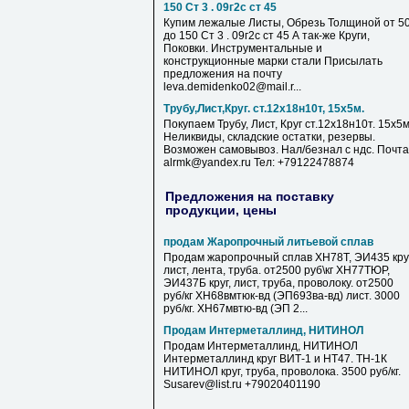
150 Ст 3 . 09г2с ст 45
Купим лежалые Листы, Обрезь Толщиной от 5
до 150 Ст 3 . 09г2с ст 45 А так-же Круги,
Поковки. Инструментальные и
конструкционные марки стали Присылать
предложения на почту
leva.demidenko02@mail.r...
Трубу,Лист,Круг. ст.12х18н10т, 15х5м.
Покупаем Трубу, Лист, Круг ст.12х18н10т. 15х5м
Неликвиды, складские остатки, резервы.
Возможен самовывоз. Нал/безнал с ндс. Почта
alrmk@yandex.ru Тел: +79122478874
Предложения на поставку
продукции, цены
продам Жаропрочный литьевой сплав
Продам жаропрочный сплав ХН78Т, ЭИ435 круг
лист, лента, труба. от2500 руб\кг ХН77ТЮР,
ЭИ437Б круг, лист, труба, проволоку. от2500
руб/кг ХН68вмтюк-вд (ЭП693ва-вд) лист. 3000
руб/кг. ХН67мвтю-вд (ЭП 2...
Продам Интерметаллинд, НИТИНОЛ
Продам Интерметаллинд, НИТИНОЛ
Интерметаллинд круг ВИТ-1 и НТ47. ТН-1К
НИТИНОЛ круг, труба, проволока. 3500 руб/кг.
Susarev@list.ru +79020401190