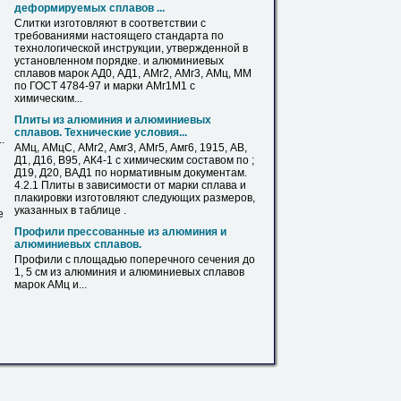
деформируемых сплавов ...
Слитки изготовляют в соответствии с
требованиями настоящего стандарта по
технологической инструкции, утвержденной в
установленном порядке. и алюминиевых
сплавов марок АД0, АД1, АМг2, АМг3,
АМц
, ММ
по ГОСТ 4784-97 и марки AMг1M1 с
химическим...
Плиты из алюминия и алюминиевых
сплавов. Технические условия...
.
АМц
, АМцС, АМг2, Амг3, АМг5, Амг6, 1915, АВ,
Д1, Д16, В95, АК4-1 с химическим составом по ;
Д19, Д20, ВАД1 по нормативным документам.
4.2.1 Плиты в зависимости от марки сплава и
плакировки изготовляют следующих размеров,
указанных в таблице .
е
Профили прессованные из алюминия и
алюминиевых сплавов.
Профили с площадью поперечного сечения до
1, 5 см из алюминия и алюминиевых сплавов
марок
АМц
и...