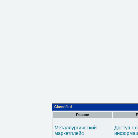
Classified
Разное
Р
Металлургический
Доступ к 
маркетплейс
информац