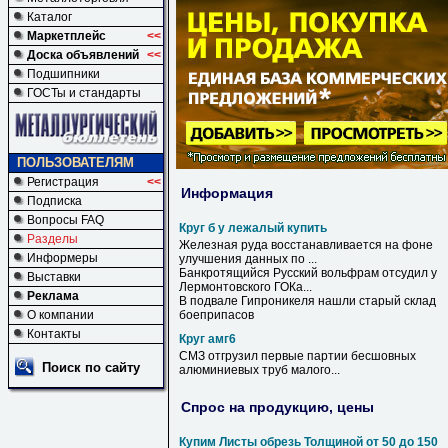
Каталог
Маркетплейс
<<
Доска объявлений
<<
Подшипники
ГОСТы и стандарты
ПОЛЬЗОВАТЕЛЯМ
Регистрация
<<
Информация
Подписка
Вопросы FAQ
Круг б у лежалый купить
Разделы
Железная руда восстанавливается на фоне
Информеры
улучшения данных по ...
Банкротящийся Русский вольфрам отсудил
у
Выставки
Лермонтовского ГОКа...
Реклама
В подвале Гипроникеля нашли старый склад
О компании
боеприпасов
Контакты
Круг амг6
СМЗ отгрузил первые партии бесшовных
Поиск по сайту
алюминиевых труб малого...
Спрос на продукцию, цены
Купим Листы обрезь Толщиной от 50 до 150