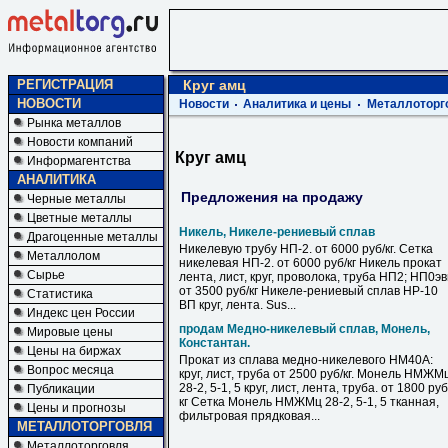
РЕГИСТРАЦИЯ
Круг амц
НОВОСТИ
Новости
Аналитика и цены
Металлоторг
Рынка металлов
Новости компаний
Круг амц
Информагентства
АНАЛИТИКА
Предложения на продажу
Черные металлы
Цветные металлы
Никель, Никеле-рениевый сплав
Драгоценные металлы
Никелевую трубу НП-2. от 6000 руб/кг. Сетка
Металлолом
никелевая НП-2. от 6000 руб/кг Никель прокат
Сырье
лента, лист, круг, проволока, труба НП2; НП0э
от 3500 руб/кг Никеле-рениевый сплав НР-10
Статистика
ВП круг, лента. Sus...
Индекс цен России
продам Медно-никелевый сплав, Монель,
Мировые цены
Константан.
Цены на биржах
Прокат из сплава медно-никелевого НМ40А:
Вопрос месяца
круг, лист, труба от 2500 руб/кг. Монель НМЖМ
28-2, 5-1, 5 круг, лист, лента, труба. от 1800 руб
Публикации
кг Сетка Монель НМЖМц 28-2, 5-1, 5 тканная,
Цены и прогнозы
фильтровая прядковая...
МЕТАЛЛОТОРГОВЛЯ
Металлоторговля