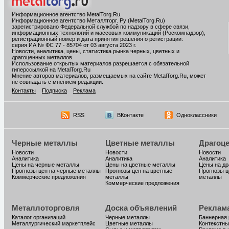
Информационное агентство MetalTorg.Ru
.
Информационное агентство Металлторг. Ру (MetalTorg.Ru)
зарегистрировано Федеральной службой по надзору в сфере связи,
информационных технологий и массовых коммуникаций (Роскомнадзор),
регистрационный номер и дата принятия решения о регистрации:
серия ИА № ФС 77 - 85704 от 03 августа 2023 г.
Новости, аналитика, цены, статистика рынка черных, цветных и
драгоценных металлов.
Использование открытых материалов разрешается с обязательной
гиперссылкой на MetalTorg.Ru
Мнение авторов материалов, размещаемых на сайте MetalTorg.Ru, может
не совпадать с мнением редакции.
Контакты
Подписка
Реклама
RSS
ВКонтакте
Одноклассники
Черные металлы
Цветные металлы
Драгоц
Новости
Новости
Новости
Аналитика
Аналитика
Аналитика
Цены на черные металлы
Цены на цветные металлы
Цены на д
Прогнозы цен на черные металлы
Прогнозы цен на цветные
Прогнозы ц
Коммерческие предложения
металлы
металлы
Коммерческие предложения
Металлоторговля
Доска объявлений
Реклам
Каталог организаций
Черные металлы
Баннерная
Металлургический маркетплейс
Цветные металлы
Контекстны