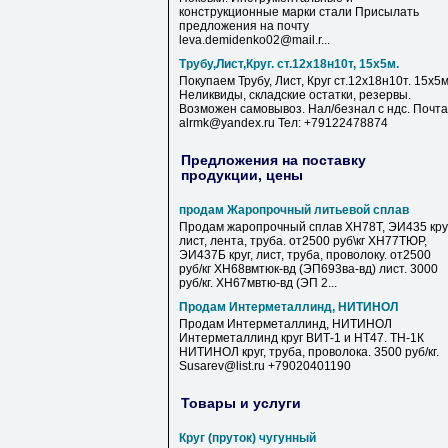
конструкционные марки стали Присылать
предложения на почту
leva.demidenko02@mail.r...
Трубу,Лист,Круг. ст.12х18н10т, 15х5м.
Покупаем Трубу, Лист, Круг ст.12х18н10т. 15х5м
Неликвиды, складские остатки, резервы.
Возможен самовывоз. Нал/безнал с ндс. Почта
alrmk@yandex.ru Тел: +79122478874
Предложения на поставку
продукции, цены
продам Жаропрочный литьевой сплав
Продам жаропрочный сплав ХН78Т, ЭИ435 круг
лист, лента, труба. от2500 руб\кг ХН77ТЮР,
ЭИ437Б круг, лист, труба, проволоку. от2500
руб/кг ХН68вмтюк-вд (ЭП693ва-вд) лист. 3000
руб/кг. ХН67мвтю-вд (ЭП 2...
Продам Интерметаллинд, НИТИНОЛ
Продам Интерметаллинд, НИТИНОЛ
Интерметаллинд круг ВИТ-1 и НТ47. ТН-1К
НИТИНОЛ круг, труба, проволока. 3500 руб/кг.
Susarev@list.ru +79020401190
Товары и услуги
Круг (пруток) чугунный