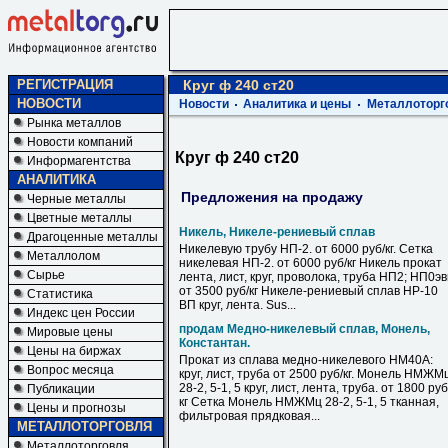
РЕГИСТРАЦИЯ
Круг ф 240 ст20
НОВОСТИ
Новости
Аналитика и цены
Металлоторг
Рынка металлов
Новости компаний
Круг ф 240 ст20
Информагентства
АНАЛИТИКА
Предложения на продажу
Черные металлы
Цветные металлы
Никель, Никеле-рениевый сплав
Драгоценные металлы
Никелевую трубу НП-2. от 6000 руб/кг. Сетка
Металлолом
никелевая НП-2. от 6000 руб/кг Никель прокат
Сырье
лента, лист, круг, проволока, труба НП2; НП0э
от 3500 руб/кг Никеле-рениевый сплав НР-10
Статистика
ВП круг, лента. Sus...
Индекс цен России
продам Медно-никелевый сплав, Монель,
Мировые цены
Константан.
Цены на биржах
Прокат из сплава медно-никелевого НМ40А:
Вопрос месяца
круг, лист, труба от 2500 руб/кг. Монель НМЖМ
28-2, 5-1, 5 круг, лист, лента, труба. от 1800 руб
Публикации
кг Сетка Монель НМЖМц 28-2, 5-1, 5 тканная,
Цены и прогнозы
фильтровая прядковая...
МЕТАЛЛОТОРГОВЛЯ
Металлоторговля