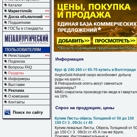
Каталог
Маркетплейс
<<
Доска объявлений
<<
Подшипники
ГОСТы и стандарты
ПОЛЬЗОВАТЕЛЯМ
Регистрация
<<
Информация
Подписка
Вопросы FAQ
Круг ф 240-260 ст 65-70 купить в Волгограде
Разделы
AngloGold Ashanti скоро возобновит добычу
Информеры
руды на шахте ...
В
Petropavlovsk опять могут смениться
Выставки
акционеры?
Реклама
MMG сократила производство меди
в
I квартал
О компании
на 16%
Контакты
Спрос на продукцию, цены
Поиск по сайту
Купим Листы обрезь Толщиной от 50 до 150
150 Ст 3 . 09г2с ст 45
Купим лежалые Листы, Обрезь Толщиной от 5
до 150 Ст 3 . 09г2с ст 45 А так-же Круги,
Поковки. Инструментальные и