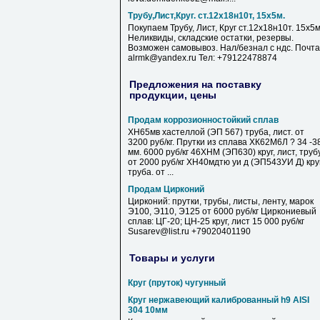
Трубу,Лист,Круг. ст.12х18н10т, 15х5м.
Покупаем Трубу, Лист, Круг ст.12х18н10т. 15х5м
Неликвиды, складские остатки, резервы.
Возможен самовывоз. Нал/безнал с ндс. Почта
alrmk@yandex.ru Тел: +79122478874
Предложения на поставку
продукции, цены
Продам коррозионностойкий сплав
ХН65мв хастеллой (ЭП 567) труба, лист. от
3200 руб/кг. Прутки из сплава ХК62М6Л ? 34 -3
мм. 6000 руб/кг 46ХНМ (ЭП630) круг, лист, труб
от 2000 руб/кг ХН40мдтю уи д (ЭП543УИ Д) круг
труба. от ...
Продам Цирконий
Цирконий: прутки, трубы, листы, ленту, марок
Э100, Э110, Э125 от 6000 руб/кг Циркониевый
сплав: ЦГ-20; ЦН-25 круг, лист 15 000 руб/кг
Susarev@list.ru +79020401190
Товары и услуги
Круг (пруток) чугунный
Круг нержавеющий калиброванный h9 AISI
304 10мм