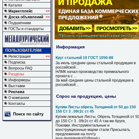
Каталог
Маркетплейс
<<
Доска объявлений
<<
Подшипники
ГОСТы и стандарты
Информация
ПОЛЬЗОВАТЕЛЯМ
Регистрация
<<
Круг стальной 10 ГОСТ 1050-88
Подписка
За июль средние цены
стальной
продукции в
российской...
Вопросы FAQ
НЛМК начал производство премиального
Разделы
проката с ...
Информеры
За май средние цены
стальной
продукции в
российской...
Выставки
Реклама
Спрос на продукцию, цены
О компании
Контакты
Купим Листы обрезь Толщиной от 50 до 150
150 Ст 3 . 09г2с ст 45
Поиск по сайту
Купим лежалые Листы, Обрезь Толщиной от 5
до 150 Ст 3 . 09г2с ст 45 А так-же Круги,
Поковки. Инструментальные и
конструкционные марки стали Присылать
предложения на почту
leva.demidenko02@mail.r...