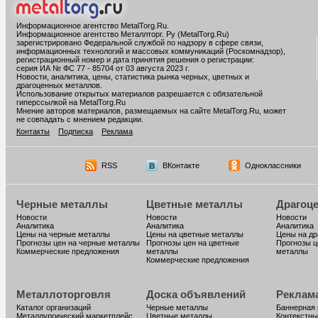
Информационное агентство MetalTorg.Ru
.
Информационное агентство Металлторг. Ру (MetalTorg.Ru)
зарегистрировано Федеральной службой по надзору в сфере связи,
информационных технологий и массовых коммуникаций (Роскомнадзор),
регистрационный номер и дата принятия решения о регистрации:
серия ИА № ФС 77 - 85704 от 03 августа 2023 г.
Новости, аналитика, цены, статистика рынка черных, цветных и
драгоценных металлов.
Использование открытых материалов разрешается с обязательной
гиперссылкой на MetalTorg.Ru
Мнение авторов материалов, размещаемых на сайте MetalTorg.Ru, может
не совпадать с мнением редакции.
Контакты
Подписка
Реклама
RSS
ВКонтакте
Одноклассники
Черные металлы
Цветные металлы
Драгоц
Новости
Новости
Новости
Аналитика
Аналитика
Аналитика
Цены на черные металлы
Цены на цветные металлы
Цены на д
Прогнозы цен на черные металлы
Прогнозы цен на цветные
Прогнозы ц
Коммерческие предложения
металлы
металлы
Коммерческие предложения
Металлоторговля
Доска объявлений
Реклам
Каталог организаций
Черные металлы
Баннерная
Металлургический маркетплейс
Цветные металлы
Контекстны