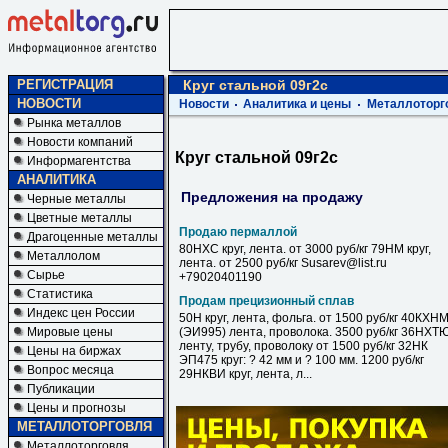
РЕГИСТРАЦИЯ
Круг стальной 09г2с
НОВОСТИ
Новости
Аналитика и цены
Металлоторг
Рынка металлов
Новости компаний
Круг стальной 09г2с
Информагентства
АНАЛИТИКА
Предложения на продажу
Черные металлы
Цветные металлы
Продаю пермаллой
Драгоценные металлы
80НХС круг, лента. от 3000 руб/кг 79НМ круг,
Металлолом
лента. от 2500 руб/кг Susarev@list.ru
Сырье
+79020401190
Статистика
Продам прецизионный сплав
Индекс цен России
50Н круг, лента, фольга. от 1500 руб/кг 40КХН
Мировые цены
(ЭИ995) лента, проволока. 3500 руб/кг 36НХТ
ленту, трубу, проволоку от 1500 руб/кг 32НК
Цены на биржах
ЭП475 круг: ? 42 мм и ? 100 мм. 1200 руб/кг
Вопрос месяца
29НКВИ круг, лента, л...
Публикации
Цены и прогнозы
МЕТАЛЛОТОРГОВЛЯ
Металлоторговля