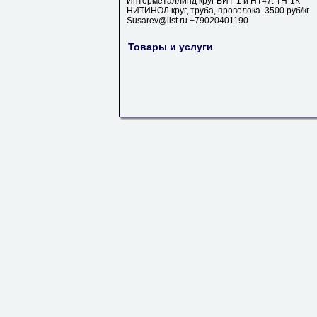
Интерметаллинд круг ВИТ-1 и НТ47. ТН-1К
НИТИНОЛ круг, труба, проволока. 3500 руб/кг.
Susarev@list.ru +79020401190
Товары и услуги