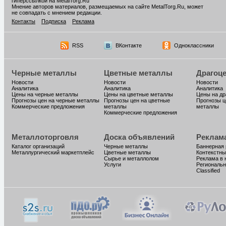
гиперссылкой на MetalTorg.Ru
Мнение авторов материалов, размещаемых на сайте MetalTorg.Ru, может
не совпадать с мнением редакции.
Контакты
Подписка
Реклама
RSS
ВКонтакте
Одноклассники
Черные металлы
Цветные металлы
Драгоц
Новости
Новости
Новости
Аналитика
Аналитика
Аналитика
Цены на черные металлы
Цены на цветные металлы
Цены на д
Прогнозы цен на черные металлы
Прогнозы цен на цветные
Прогнозы ц
Коммерческие предложения
металлы
металлы
Коммерческие предложения
Металлоторговля
Доска объявлений
Реклам
Каталог организаций
Черные металлы
Баннерная
Металлургический маркетплейс
Цветные металлы
Контекстны
Сырье и металлолом
Реклама в 
Услуги
Региональн
Classified