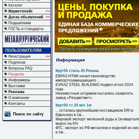
Каталог
Маркетплейс
<<
Доска объявлений
<<
Подшипники
ГОСТы и стандарты
ПОЛЬЗОВАТЕЛЯМ
Регистрация
<<
Информация
Подписка
Вопросы FAQ
Круг55 сталь 45 Рязань
Разделы
ЕВРАЗ НТМК начал производство
Информеры
импортозамещающего ...
EVRAZ STEEL BUILDING подвел итоги 2024
Выставки
года
Реклама
Неизвестные штурмом пытались захватить
О компании
завод «Рязцветмет»
Контакты
Круг50 ст 20 вес 1м
... осталась крупнейшим поставщиком DRI в
Поиск по сайту
Евросоюз в
1м
...
Мировой экспорт железной руды в
1м
квартал
вырос на 6%
ФТС: экспорт из РФ металлов и изделий из них
в
1м
...