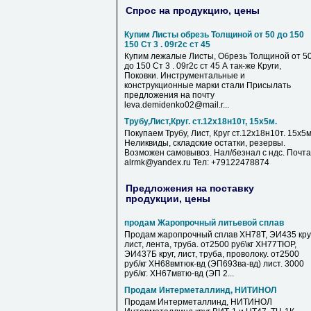
Спрос на продукцию, цены
Купим Листы обрезь Толщиной от 50 до 150
150 Ст 3 . 09г2с ст 45
Купим лежалые Листы, Обрезь Толщиной от 5
до 150 Ст 3 . 09г2с ст 45 А так-же Круги,
Поковки. Инструментальные и
конструкционные марки стали Присылать
предложения на почту
leva.demidenko02@mail.r...
Трубу,Лист,Круг. ст.12х18н10т, 15х5м.
Покупаем Трубу, Лист, Круг ст.12х18н10т. 15х5м
Неликвиды, складские остатки, резервы.
Возможен самовывоз. Нал/безнал с ндс. Почта
alrmk@yandex.ru Тел: +79122478874
Предложения на поставку
продукции, цены
продам Жаропрочный литьевой сплав
Продам жаропрочный сплав ХН78Т, ЭИ435 круг
лист, лента, труба. от2500 руб\кг ХН77ТЮР,
ЭИ437Б круг, лист, труба, проволоку. от2500
руб/кг ХН68вмтюк-вд (ЭП693ва-вд) лист. 3000
руб/кг. ХН67мвтю-вд (ЭП 2...
Продам Интерметаллинд, НИТИНОЛ
Продам Интерметаллинд, НИТИНОЛ