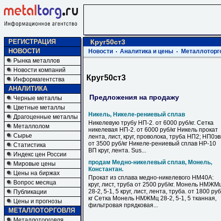
РЕГИСТРАЦИЯ
Круг50ст3
НОВОСТИ
Новости
Аналитика и цены
Металлоторг
Рынка металлов
Новости компаний
Круг50ст3
Информагентства
АНАЛИТИКА
Предложения на продажу
Черные металлы
Цветные металлы
Никель, Никеле-рениевый сплав
Драгоценные металлы
Никелевую трубу НП-2. от 6000 руб/кг. Сетка
Металлолом
никелевая НП-2. от 6000 руб/кг Никель прокат
Сырье
лента, лист, круг, проволока, труба НП2; НП0э
от 3500 руб/кг Никеле-рениевый сплав НР-10
Статистика
ВП круг, лента. Sus...
Индекс цен России
продам Медно-никелевый сплав, Монель,
Мировые цены
Константан.
Цены на биржах
Прокат из сплава медно-никелевого НМ40А:
Вопрос месяца
круг, лист, труба от 2500 руб/кг. Монель НМЖМ
28-2, 5-1, 5 круг, лист, лента, труба. от 1800 руб
Публикации
кг Сетка Монель НМЖМц 28-2, 5-1, 5 тканная,
Цены и прогнозы
фильтровая прядковая...
МЕТАЛЛОТОРГОВЛЯ
Металлоторговля