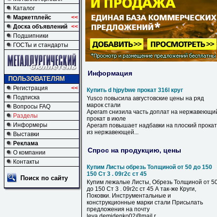
Каталог
Маркетплейс
<<
Доска объявлений
<<
Подшипники
ГОСТы и стандарты
Информация
ПОЛЬЗОВАТЕЛЯМ
Регистрация
<<
Купить d hjpybwe прокат 316l круг
Подписка
Yusco повысила августовские цены на ряд
марок стали
Вопросы FAQ
Aperam снизила часть доплат на нержавеющи
Разделы
прокат
в июле
Информеры
Aperam повышает надбавки на плоский
прокат
из нержавеющей...
Выставки
Реклама
Спрос на продукцию, цены
О компании
Контакты
Купим Листы обрезь Толщиной от 50 до 150
150 Ст 3 . 09г2с ст 45
Поиск по сайту
Купим лежалые Листы, Обрезь Толщиной от 5
до 150 Ст 3 . 09г2с ст 45 А так-же Круги,
Поковки. Инструментальные и
конструкционные марки стали Присылать
предложения на почту
leva.demidenko02@mail.r...