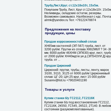
Трубу,Лист,Круг. ст.12х18н10т, 15х5м.
Покупаем Трубу, Лист, Круг ст.12х18н10т. 15х5м
Неликвиды, складские остатки, резервы.
Возможен самовывоз. Нал/безнал с ндс. Почта
alrmk@yandex.ru Тел: +79122478874
Предложения на поставку
продукции, цены
Продам коррозионностойкий сплав
ХН65мв хастеллой (ЭП 567) труба, лист. от
3200 руб/кг. Прутки из сплава ХК62М6Л ? 34 -3
мм. 6000 руб/кг 46ХНМ (ЭП630) круг, лист, труб
от 2000 руб/кг ХН40мдтю уи д (ЭП543УИ Д) круг
труба. от ...
Продам Цирконий
Цирконий: прутки, трубы, листы, ленту, марок
Э100, Э110, Э125 от 6000 руб/кг Циркониевый
сплав: ЦГ-20; ЦН-25 круг, лист 15 000 руб/кг
Susarev@list.ru +79020401190
Товары и услуги
Купим станки б/у ГС2112, ГС2116К
Купим станки б/у под восстановление ГС2112,
ГС2116К, 2К550, ГС545, 2К522, 2Т140. В любом
состоянии (разукомплектованные).