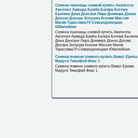
Семена пшеницы озимой купить Акапелла
Арсенал Армада Бумба Багира Богема
Былина Дона Донская Лира Донмира Донна
Донэко Донэра Золушка Ксения Миссия
Магия Тарасовка70 Северодонецкая
Юбилейная
Семена пшеницы озимой купить Акапелла
Арсенал Армада Бумба Багира Богема Былин
Дона Донская Лира Донмира Донна Донэко
Донэра Золушка Ксения Миссия Магия
Тарасовка70 Северодонецкая Юбилейная
Семена ячменя озимого купить Виват Ерема
Маруся Тимофей Фокс 1
Семена ячменя озимого купить Виват Ерема
Маруся Тимофей Фокс 1