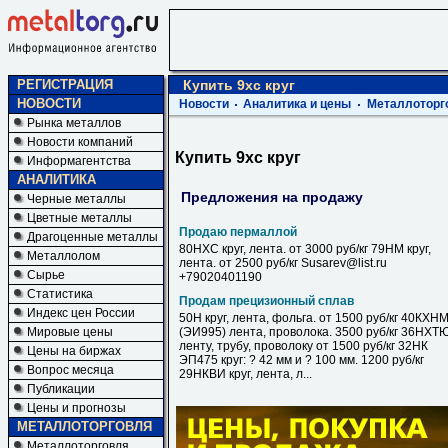
РЕГИСТРАЦИЯ
Купить 9хс круг
НОВОСТИ
Новости
Аналитика и цены
Металлоторг
Рынка металлов
Новости компаний
Купить 9хс круг
Информагентства
АНАЛИТИКА
Предложения на продажу
Черные металлы
Цветные металлы
Продаю пермаллой
Драгоценные металлы
80НХС круг, лента. от 3000 руб/кг 79НМ круг,
Металлолом
лента. от 2500 руб/кг Susarev@list.ru
Сырье
+79020401190
Статистика
Продам прецизионный сплав
Индекс цен России
50Н круг, лента, фольга. от 1500 руб/кг 40КХН
Мировые цены
(ЭИ995) лента, проволока. 3500 руб/кг 36НХТ
ленту, трубу, проволоку от 1500 руб/кг 32НК
Цены на биржах
ЭП475 круг: ? 42 мм и ? 100 мм. 1200 руб/кг
Вопрос месяца
29НКВИ круг, лента, л...
Публикации
Цены и прогнозы
МЕТАЛЛОТОРГОВЛЯ
Металлоторговля