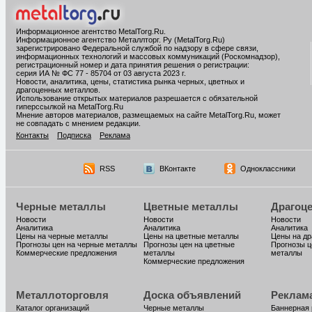
Информационное агентство MetalTorg.Ru
.
Информационное агентство Металлторг. Ру (MetalTorg.Ru)
зарегистрировано Федеральной службой по надзору в сфере связи,
информационных технологий и массовых коммуникаций (Роскомнадзор),
регистрационный номер и дата принятия решения о регистрации:
серия ИА № ФС 77 - 85704 от 03 августа 2023 г.
Новости, аналитика, цены, статистика рынка черных, цветных и
драгоценных металлов.
Использование открытых материалов разрешается с обязательной
гиперссылкой на MetalTorg.Ru
Мнение авторов материалов, размещаемых на сайте MetalTorg.Ru, может
не совпадать с мнением редакции.
Контакты
Подписка
Реклама
RSS
ВКонтакте
Одноклассники
Черные металлы
Цветные металлы
Драгоц
Новости
Новости
Новости
Аналитика
Аналитика
Аналитика
Цены на черные металлы
Цены на цветные металлы
Цены на д
Прогнозы цен на черные металлы
Прогнозы цен на цветные
Прогнозы ц
Коммерческие предложения
металлы
металлы
Коммерческие предложения
Металлоторговля
Доска объявлений
Реклам
Каталог организаций
Черные металлы
Баннерная