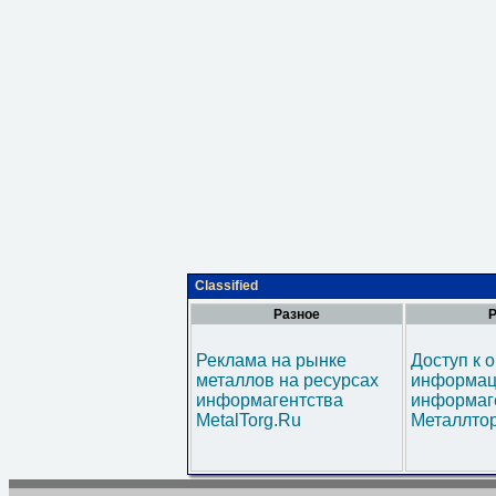
Classified
Разное
Р
Реклама на рынке
Доступ к 
металлов на ресурсах
информац
информагентства
информаг
MetalTorg.Ru
Металлтор