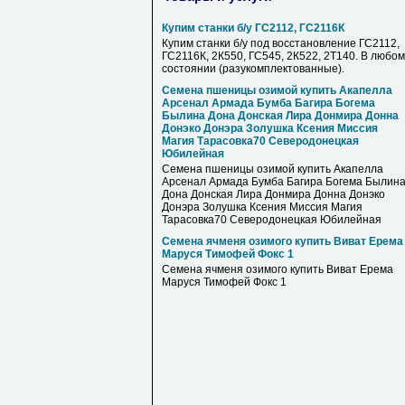
Купим станки б/у ГС2112, ГС2116К
Купим станки б/у под восстановление ГС2112,
ГС2116К, 2К550, ГС545, 2К522, 2Т140. В любом
состоянии (разукомплектованные).
Семена пшеницы озимой купить Акапелла
Арсенал Армада Бумба Багира Богема
Былина Дона Донская Лира Донмира Донна
Донэко Донэра Золушка Ксения Миссия
Магия Тарасовка70 Северодонецкая
Юбилейная
Семена пшеницы озимой купить Акапелла
Арсенал Армада Бумба Багира Богема Былин
Дона Донская Лира Донмира Донна Донэко
Донэра Золушка Ксения Миссия Магия
Тарасовка70 Северодонецкая Юбилейная
Семена ячменя озимого купить Виват Ерема
Маруся Тимофей Фокс 1
Семена ячменя озимого купить Виват Ерема
Маруся Тимофей Фокс 1