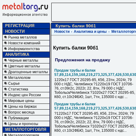
РЕГИСТРАЦИЯ
Купить балки 90б1
НОВОСТИ
Новости
Аналитика и цены
Металлоторг
Рынка металлов
Новости компаний
Купить балки 90б1
Информагентства
АНАЛИТИКА
Предложения на продажу
Черные металлы
Цветные металлы
Продам трубы и балки
Драгоценные металлы
57,89,114,159,168,219,273,325,377,426,530,63
Металлолом
1220х17 ГОСТ 20295-85, К56, 23тн, 2024г, 79
Сырье
000 с НДC, Челябинск ?1220х19 ГОСТ 10706-
76, ст.09г2с, 2022г, 22, 8тн, 79 000 с НДC,
Статистика
Тобольск/Челябинск ?1020х27 ГОСТ 20295-85,
Индекс цен России
К60, ст.10г2ФБЮ, 1шт, 7тн, 135000 с ндс ...
Мировые цены
Продам трубы и балки
Цены на биржах
57,89,114,159,168,219,273,325,377,426,530,63
Вопрос месяца
?1220х17 ГОСТ 20295-85, К56, 23тн, 2024г, 79
000 с НДC, Челябинск ?1220х19 ГОСТ 10706-
Публикации
76, ст.09г2с, 2022г, 22, 8тн, 79 000 с НДC,
Цены и прогнозы
Тобольск/Челябинск ?1020х27 ГОСТ 20295-85,
МЕТАЛЛОТОРГОВЛЯ
К60, ст.10г2ФБЮ, 1шт, 7тн, 135000 с ндс...
Металлоторговля