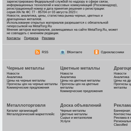
зарегистрировано Федеральной службой по надзору в сфере связи,
информационных технологий и массовых коммуникаций (Роскомнадзор),
регистрационный номер и дата принятия решения о регистрации:
серия ИА № ФС 77 - 85704 от 03 августа 2023 г.
Новости, аналитика, цены, статистика рынка черных, цветных и
драгоценных металлов.
Использование открытых материалов разрешается с обязательной
гиперссылкой на MetalTorg.Ru
Мнение авторов материалов, размещаемых на сайте MetalTorg.Ru, может
не совпадать с мнением редакции.
Контакты
Подписка
Реклама
RSS
ВКонтакте
Одноклассники
Черные металлы
Цветные металлы
Драгоц
Новости
Новости
Новости
Аналитика
Аналитика
Аналитика
Цены на черные металлы
Цены на цветные металлы
Цены на д
Прогнозы цен на черные металлы
Прогнозы цен на цветные
Прогнозы ц
Коммерческие предложения
металлы
металлы
Коммерческие предложения
Металлоторговля
Доска объявлений
Реклам
Каталог организаций
Черные металлы
Баннерная
Металлургический маркетплейс
Цветные металлы
Контекстны
Сырье и металлолом
Реклама в 
Услуги
Региональн
Classified