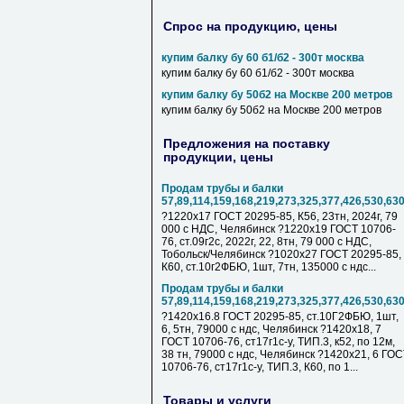
Спрос на продукцию, цены
купим балку бу 60 б1/б2 - 300т москва
купим балку бу 60 б1/б2 - 300т москва
купим балку бу 50б2 на Москве 200 метров
купим балку бу 50б2 на Москве 200 метров
Предложения на поставку
продукции, цены
Продам трубы и балки
57,89,114,159,168,219,273,325,377,426,530,63
?1220х17 ГОСТ 20295-85, К56, 23тн, 2024г, 79
000 с НДC, Челябинск ?1220х19 ГОСТ 10706-
76, ст.09г2с, 2022г, 22, 8тн, 79 000 с НДC,
Тобольск/Челябинск ?1020х27 ГОСТ 20295-85,
К60, ст.10г2ФБЮ, 1шт, 7тн, 135000 с ндс...
Продам трубы и балки
57,89,114,159,168,219,273,325,377,426,530,63
?1420х16.8 ГОСТ 20295-85, ст.10Г2ФБЮ, 1шт,
6, 5тн, 79000 с ндс, Челябинск ?1420х18, 7
ГОСТ 10706-76, ст17г1с-у, ТИП.3, к52, по 12м,
38 тн, 79000 с ндс, Челябинск ?1420х21, 6 ГО
10706-76, ст17г1с-у, ТИП.3, К60, по 1...
Товары и услуги