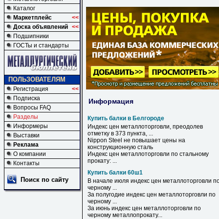
Каталог
Маркетплейс
<<
Доска объявлений
<<
Подшипники
ГОСТы и стандарты
ПОЛЬЗОВАТЕЛЯМ
Регистрация
<<
Подписка
Информация
Вопросы FAQ
Разделы
Купить балки в Белгороде
Информеры
Индекс цен металлоторговли, преодолев
отметку
в
373 пункта, ...
Выставки
Nippon Steel не повышает цены на
Реклама
конструкционную сталь
О компании
Индекс цен металлоторговли по стальному
прокату: ...
Контакты
Купить балки 60ш1
Поиск по сайту
В начале июля индекс цен металлоторговли п
черному ...
За полугодие индекс цен металлоторговли по
черному ...
За июнь индекс цен металлоторговли по
черному металлопрокату...