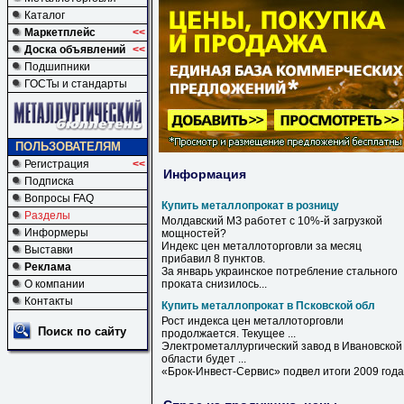
Каталог
Маркетплейс
<<
Доска объявлений
<<
Подшипники
ГОСТы и стандарты
ПОЛЬЗОВАТЕЛЯМ
Регистрация
<<
Информация
Подписка
Вопросы FAQ
Купить металлопрокат в розницу
Разделы
Молдавский МЗ работет с 10%-й загрузкой
Информеры
мощностей?
Индекс цен металлоторговли за месяц
Выставки
прибавил 8 пунктов.
Реклама
За январь украинское потребление стального
О компании
проката снизилось...
Контакты
Купить металлопрокат в Псковской обл
Рост индекса цен металлоторговли
Поиск по сайту
продолжается. Текущее ...
Электрометаллургический завод
в
Ивановской
области будет ...
«Брок-Инвест-Сервис» подвел итоги 2009 года