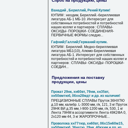
Спрос на продукцию, цены
Ванадий , Бериллий, Рений Купим!
КУПИМ : неодим, Бериллий.-бериллиевая
лигатура АБ-1 МБ-10. Интересует для
собственных потребностей и потребностей
наших коллег и партнеров : СПЛАВЫ-
ОКСИДЫ- ПОРОШКИ- СОЕДИНЕНИЯ-
ПЕРВИЧНЫЕ ФОРМЫ следую...
Гафний;Галлий;Германий купим.
КУПИМ : Бериллий. Медно-бериллиевая
лигатура МБ1(10), Алюмо-Бериллиевая
лигатура АБ-1. Интересует для собственных
потребностей и потребностей наших коллег и
партнеров : СПЛАВЫ- ОКСИДЫ- ПОРОШКИ-
СОЕДИН...
Предложения на поставку
продукции, цены
Прокат 29нк, хн60вт, 79нм, хн35вт,
хн50вмтюб, 06хн28мдт и др. из наличия!
ПРЕЦИЗИОННЫЕ СПЛАВЫ Пруток 36НХТЮ
д.10 мм, калибр. L-3000 мм, г/к, 121, 3 кг Пруток
29НК ВИ д.35 мм, l-900-1200 мм, г/к, 530, 1 кг
Лента 79НМ в ассортименте Лента 49К2ФА 0,
2х120 мм 44, 3 кг ЖАРОПРОЧНЫЕ...
Проволока хн77тюр, хн60вт, 06х15н60м15,
хн50вмтюб, 36нхтю, 29нк, 40кхнм и др. из