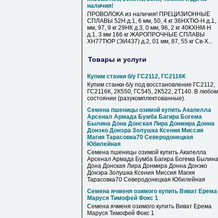
наличия!
ПРОВОЛОКА из наличия! ПРЕЦИЗИОННЫЕ
СПЛАВЫ 52Н д.1, 6 мм, 50, 4 кг 36НХТЮ-Н д.1,
мм, 97, 9 кг 29НК д.3, 0 мм, 96, 2 кг 40КХНМ-Н
д.1, 3 мм 166 кг ЖАРОПРОЧНЫЕ СПЛАВЫ
ХН77ТЮР (ЭИ437) д.2, 01 мм, 87, 55 кг Св-Х...
Товары и услуги
Купим станки б/у ГС2112, ГС2116К
Купим станки б/у под восстановление ГС2112,
ГС2116К, 2К550, ГС545, 2К522, 2Т140. В любом
состоянии (разукомплектованные).
Семена пшеницы озимой купить Акапелла
Арсенал Армада Бумба Багира Богема
Былина Дона Донская Лира Донмира Донна
Донэко Донэра Золушка Ксения Миссия
Магия Тарасовка70 Северодонецкая
Юбилейная
Семена пшеницы озимой купить Акапелла
Арсенал Армада Бумба Багира Богема Былин
Дона Донская Лира Донмира Донна Донэко
Донэра Золушка Ксения Миссия Магия
Тарасовка70 Северодонецкая Юбилейная
Семена ячменя озимого купить Виват Ерема
Маруся Тимофей Фокс 1
Семена ячменя озимого купить Виват Ерема
Маруся Тимофей Фокс 1