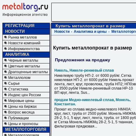
РЕГИСТРАЦИЯ
Купить металлопрокат в размер
НОВОСТИ
Новости
Аналитика и цены
Металлоторг
Рынка металлов
Новости компаний
Купить металлопрокат в размер
Информагентства
АНАЛИТИКА
Предложения на продажу
Черные металлы
Цветные металлы
Никель, Никеле-рениевый сплав
Драгоценные металлы
Никелевую трубу НП-2. от 6000 руб/кг. Сетка
Металлолом
никелевая НП-2. от 6000 руб/кг Никель прокат
Сырье
лента, лист, круг, проволока, труба НП2; НП0э
от 3500 руб/кг Никеле-рениевый сплав НР-10
Статистика
ВП круг, лента. Sus...
Индекс цен России
продам Медно-никелевый сплав, Монель,
Мировые цены
Константан.
Цены на биржах
Прокат из сплава медно-никелевого НМ40А:
Вопрос месяца
круг, лист, труба от 2500 руб/кг. Монель НМЖМ
28-2, 5-1, 5 круг, лист, лента, труба. от 1800 руб
Публикации
кг Сетка Монель НМЖМц 28-2, 5-1, 5 тканная,
Цены и прогнозы
фильтровая прядковая...
МЕТАЛЛОТОРГОВЛЯ
Металлоторговля