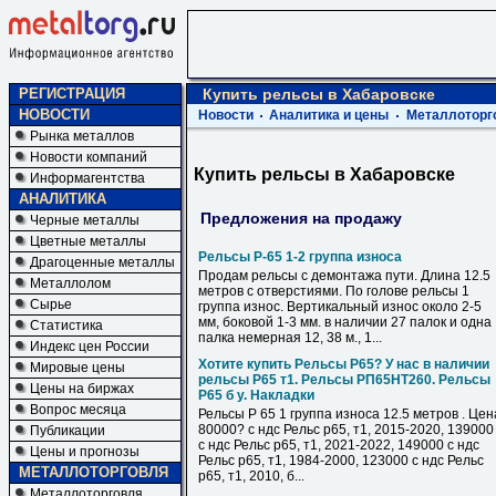
РЕГИСТРАЦИЯ
Купить рельсы в Хабаровске
НОВОСТИ
Новости
Аналитика и цены
Металлоторг
Рынка металлов
Новости компаний
Купить рельсы в Хабаровске
Информагентства
АНАЛИТИКА
Предложения на продажу
Черные металлы
Цветные металлы
Рельсы Р-65 1-2 группа износа
Драгоценные металлы
Продам рельсы с демонтажа пути. Длина 12.5
Металлолом
метров с отверстиями. По голове рельсы 1
Сырье
группа износ. Вертикальный износ около 2-5
мм, боковой 1-3 мм. в наличии 27 палок и одна
Статистика
палка немерная 12, 38 м., 1...
Индекс цен России
Хотите купить Рельсы Р65? У нас в наличии
Мировые цены
рельсы Р65 т1. Рельсы РП65НТ260. Рельсы
Цены на биржах
Р65 б у. Накладки
Вопрос месяца
Рельсы Р 65 1 группа износа 12.5 метров . Цен
80000? с ндс Рельс р65, т1, 2015-2020, 139000
Публикации
с ндс Рельс р65, т1, 2021-2022, 149000 с ндс
Цены и прогнозы
Рельс р65, т1, 1984-2000, 123000 с ндс Рельс
МЕТАЛЛОТОРГОВЛЯ
р65, т1, 2010, б...
Металлоторговля