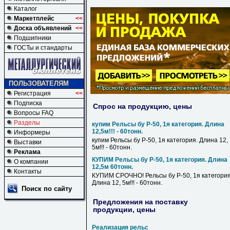
Каталог
Маркетплейс
<<
Доска объявлений
<<
Подшипники
ГОСТы и стандарты
ПОЛЬЗОВАТЕЛЯМ
Регистрация
<<
Подписка
Спрос на продукцию, цены
Вопросы FAQ
Разделы
купим Рельсы бу Р-50, 1я категория. Длина
12,5м!!! - 60тонн.
Информеры
купим Рельсы бу Р-50, 1я категория. Длина 12,
Выставки
5м!!! - 60тонн.
Реклама
КУПИМ Рельсы бу Р-50, 1я категория. Длина
О компании
12,5м 60тонн.
Контакты
КУПИМ СРОЧНО! Рельсы бу Р-50, 1я категория
Длина 12, 5м!!! - 60тонн.
Поиск по сайту
Предложения на поставку
продукции, цены
Реализация рельс