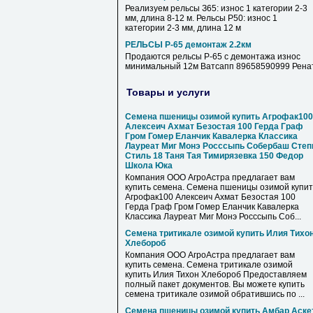
Реализуем рельсы З65: износ 1 категории 2-3
мм, длина 8-12 м. Рельсы Р50: износ 1
категории 2-3 мм, длина 12 м
РЕЛЬСЫ Р-65 демонтаж 2.2км
Продаются рельсы Р-65 с демонтажа износ
минимальный 12м Ватсапп 89658590999 Рена
Товары и услуги
Семена пшеницы озимой купить Агрофак100
Алексеич Ахмат Безостая 100 Герда Граф
Гром Гомер Еланчик Кавалерка Классика
Лауреат Миг Монэ Росссыпь Собербаш Степ
Стиль 18 Таня Тая Тимирязевка 150 Федор
Школа Юка
Компания ООО АгроАстра предлагает вам
купить семена. Семена пшеницы озимой купит
Агрофак100 Алексеич Ахмат Безостая 100
Герда Граф Гром Гомер Еланчик Кавалерка
Классика Лауреат Миг Монэ Росссыпь Соб...
Семена тритикале озимой купить Илия Тихо
Хлебороб
Компания ООО АгроАстра предлагает вам
купить семена. Семена тритикале озимой
купить Илия Тихон Хлебороб Предоставляем
полный пакет документов. Вы можете купить
семена тритикале озимой обратившись по ...
Семена пшеницы озимой купить Амбар Аске