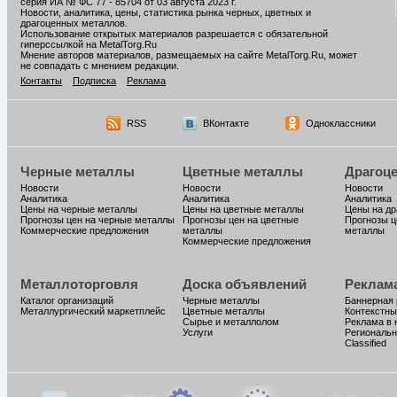
серия ИА № ФС 77 - 85704 от 03 августа 2023 г.
Новости, аналитика, цены, статистика рынка черных, цветных и
драгоценных металлов.
Использование открытых материалов разрешается с обязательной
гиперссылкой на MetalTorg.Ru
Мнение авторов материалов, размещаемых на сайте MetalTorg.Ru, может
не совпадать с мнением редакции.
Контакты
Подписка
Реклама
RSS
ВКонтакте
Одноклассники
Черные металлы
Цветные металлы
Драгоц
Новости
Новости
Новости
Аналитика
Аналитика
Аналитика
Цены на черные металлы
Цены на цветные металлы
Цены на д
Прогнозы цен на черные металлы
Прогнозы цен на цветные
Прогнозы ц
Коммерческие предложения
металлы
металлы
Коммерческие предложения
Металлоторговля
Доска объявлений
Реклам
Каталог организаций
Черные металлы
Баннерная
Металлургический маркетплейс
Цветные металлы
Контекстны
Сырье и металлолом
Реклама в 
Услуги
Региональн
Classified