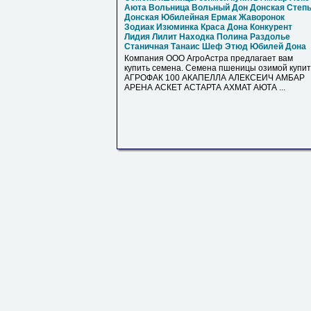
Аюта Вольница Вольный Дон Донская Степ
Донская Юбилейная Ермак Жаворонок
Зодиак Изюминка Краса Дона Конкурент
Лидия Лилит Находка Полина Раздолье
Станичная Танаис Шеф Этюд Юбилей Дона
Компания ООО АгроАстра предлагает вам
купить семена. Семена пшеницы озимой купит
АГРОФАК 100 АКАПЕЛЛА АЛЕКСЕИЧ АМБАР
АРЕНА АСКЕТ АСТАРТА АХМАТ АЮТА ...