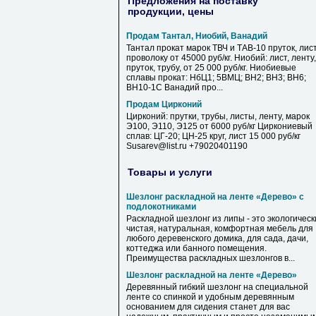
Предложения на поставку
продукции, цены
Продам Тантал, Ниобий, Ванадий
Тантал прокат марок ТВЧ и ТАВ-10 пруток, лист
проволоку от 45000 руб/кг. Ниобий: лист, ленту,
пруток, трубу, от 25 000 руб/кг. Ниобиевые
сплавы прокат: НбЦ1; 5ВМЦ; ВН2; ВН3; ВН6;
ВН10-1С Ванадий про...
Продам Цирконий
Цирконий: прутки, трубы, листы, ленту, марок
Э100, Э110, Э125 от 6000 руб/кг Циркониевый
сплав: ЦГ-20; ЦН-25 круг, лист 15 000 руб/кг
Susarev@list.ru +79020401190
Товары и услуги
Шезлонг раскладной на ленте «Дерево» с
подлокотниками
Раскладной шезлонг из липы - это экологическ
чистая, натуральная, комфортная мебель для
любого деревенского домика, для сада, дачи,
коттеджа или банного помещения.
Преимущества раскладных шезлонгов в...
Шезлонг раскладной на ленте «Дерево»
Деревянный гибкий шезлонг на специальной
ленте со спинкой и удобным деревянным
основанием для сидения станет для вас