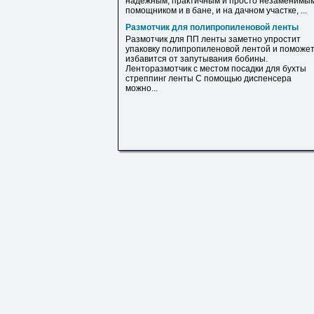
надежным, практичным и просто незаменимы
помощником и в бане, и на дачном участке, ...
Размотчик для полипропиленовой ленты
Размотчик для ПП ленты заметно упростит
упаковку полипропиленовой лентой и поможе
избавится от запутывания бобины.
Ленторазмотчик с местом посадки для бухты
стреппинг ленты С помощью диспенсера
можно...