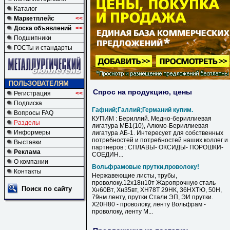
Каталог
Маркетплейс
<<
Доска объявлений
<<
Подшипники
ГОСТы и стандарты
ПОЛЬЗОВАТЕЛЯМ
Спрос на продукцию, цены
Регистрация
<<
Подписка
Гафний;Галлий;Германий купим.
Вопросы FAQ
КУПИМ : Бериллий. Медно-бериллиевая
Разделы
лигатура МБ1(10), Алюмо-Бериллиевая
Информеры
лигатура АБ-1. Интересует для собственных
потребностей и потребностей наших коллег и
Выставки
партнеров : СПЛАВЫ- ОКСИДЫ- ПОРОШКИ-
Реклама
СОЕДИН...
О компании
Вольфрамовые прутки,проволоку!
Контакты
Нержавеющие листы, трубы,
проволоку.12х18н10т Жаропрочную сталь
Поиск по сайту
Хн60Вт, Хн35вт, ХН78Т 29НК, 36НХТЮ, 50Н,
79нм ленту, прутки Стали ЭП, ЭИ прутки.
Х20Н80 - проволоку, ленту Вольфрам -
проволоку, ленту М...