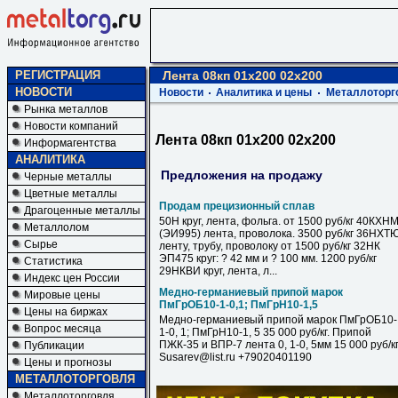
РЕГИСТРАЦИЯ
Лента 08кп 01х200 02х200
НОВОСТИ
Новости
Аналитика и цены
Металлоторг
Рынка металлов
Новости компаний
Лента 08кп 01х200 02х200
Информагентства
АНАЛИТИКА
Предложения на продажу
Черные металлы
Цветные металлы
Продам прецизионный сплав
Драгоценные металлы
50Н круг, лента, фольга. от 1500 руб/кг 40КХН
Металлолом
(ЭИ995) лента, проволока. 3500 руб/кг 36НХТ
Сырье
ленту, трубу, проволоку от 1500 руб/кг 32НК
ЭП475 круг: ? 42 мм и ? 100 мм. 1200 руб/кг
Статистика
29НКВИ круг, лента, л...
Индекс цен России
Медно-германиевый припой марок
Мировые цены
ПмГрОБ10-1-0,1; ПмГрН10-1,5
Цены на биржах
Медно-германиевый припой марок ПмГрОБ10-
Вопрос месяца
1-0, 1; ПмГрН10-1, 5 35 000 руб/кг. Припой
ПЖК-35 и ВПР-7 лента 0, 1-0, 5мм 15 000 руб/к
Публикации
Susarev@list.ru +79020401190
Цены и прогнозы
МЕТАЛЛОТОРГОВЛЯ
Металлоторговля