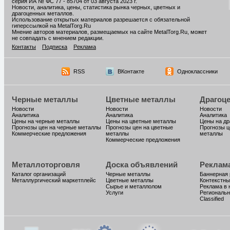
серия ИА № ФС 77 - 85704 от 03 августа 2023 г.
Новости, аналитика, цены, статистика рынка черных, цветных и
драгоценных металлов.
Использование открытых материалов разрешается с обязательной
гиперссылкой на MetalTorg.Ru
Мнение авторов материалов, размещаемых на сайте MetalTorg.Ru, может
не совпадать с мнением редакции.
Контакты
Подписка
Реклама
RSS
ВКонтакте
Одноклассники
Черные металлы
Цветные металлы
Драгоц
Новости
Новости
Новости
Аналитика
Аналитика
Аналитика
Цены на черные металлы
Цены на цветные металлы
Цены на д
Прогнозы цен на черные металлы
Прогнозы цен на цветные
Прогнозы ц
Коммерческие предложения
металлы
металлы
Коммерческие предложения
Металлоторговля
Доска объявлений
Реклам
Каталог организаций
Черные металлы
Баннерная
Металлургический маркетплейс
Цветные металлы
Контекстны
Сырье и металлолом
Реклама в 
Услуги
Региональн
Classified