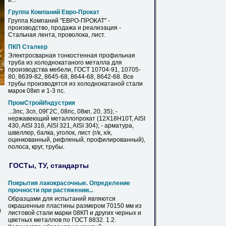
и...
Группа Компаний Евро-Прокат
Группа Компаний "ЕВРО-ПРОКАТ" -
производство, продажа и реализация -
Cтальная лента, проволока,
лист
.
ПКП Сталкер
Электросварная тонкостенная профильная
труба из холоднокатаного металла для
производства мебели, ГОСТ 10704-91, 10705-
80, 8639-82, 8645-68, 8644-68, 8642-68. Все
трубы производятся из холоднокатаной стали
марок
08кп
и 1-3 пс.
ПромСтройИндустрия
...3пс, 3сп, 09Г2С, 08пс,
08кп
, 20, 35); -
нержавеющий металлопрокат (12X18H10T, AISI
430, AISI 316, AISI 321, AISI 304); - арматура,
швеллер, балка, уголок,
лист
(г/к, х/к,
оцинкованный, рифленый, профилированный),
полоса, круг, трубы.
ГОСТы, ТУ, стандарты
Покрытия лакокрасочные. Определение
прочности при растяжении...
Образцами для испытаний являются
окрашенные пластины размером 70150 мм из
0
листовой стали марки
08КП
и других черных и
цветных металлов по ГОСТ 8832. 1.2.