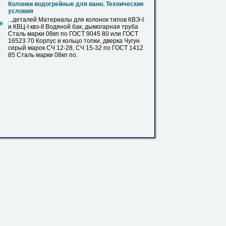
Колонки водогрейные для ванн. Технические
условия
...деталей Материалы для колонок типов КВЭ-I
е
и КВЦ-I квэ-II Водяной бак, дымогарная труба
Сталь марки
08кп
по ГОСТ 9045 80 или ГОСТ
16523 70 Корпус и кольцо топки, дверка Чугун
серый марок СЧ 12-28, СЧ 15-32 по ГОСТ 1412
85 Сталь марки
08кп
по.