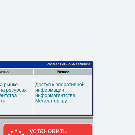
Разместить объявление
азное
Разное
а рынке
Доступ к оперативной
на ресурсах
информации
ентства
информагентства
.Ru
Металлторг.ру