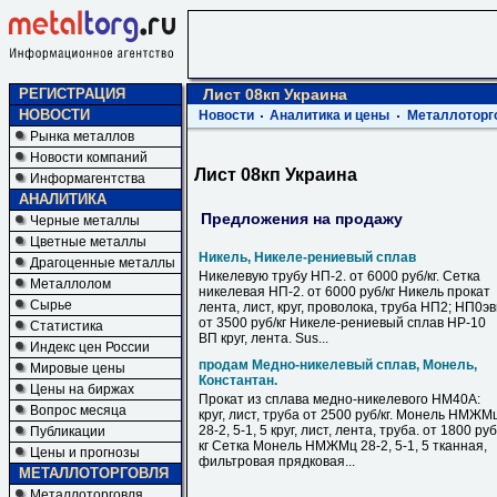
РЕГИСТРАЦИЯ
Лист 08кп Украина
НОВОСТИ
Новости
Аналитика и цены
Металлоторг
Рынка металлов
Новости компаний
Лист 08кп Украина
Информагентства
АНАЛИТИКА
Предложения на продажу
Черные металлы
Цветные металлы
Никель, Никеле-рениевый сплав
Драгоценные металлы
Никелевую трубу НП-2. от 6000 руб/кг. Сетка
Металлолом
никелевая НП-2. от 6000 руб/кг Никель прокат
Сырье
лента, лист, круг, проволока, труба НП2; НП0э
от 3500 руб/кг Никеле-рениевый сплав НР-10
Статистика
ВП круг, лента. Sus...
Индекс цен России
продам Медно-никелевый сплав, Монель,
Мировые цены
Константан.
Цены на биржах
Прокат из сплава медно-никелевого НМ40А:
Вопрос месяца
круг, лист, труба от 2500 руб/кг. Монель НМЖМ
28-2, 5-1, 5 круг, лист, лента, труба. от 1800 руб
Публикации
кг Сетка Монель НМЖМц 28-2, 5-1, 5 тканная,
Цены и прогнозы
фильтровая прядковая...
МЕТАЛЛОТОРГОВЛЯ
Металлоторговля