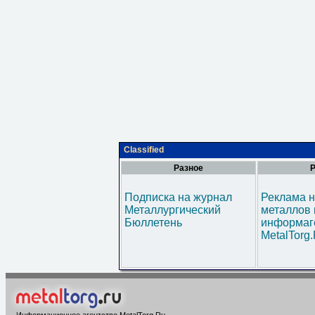
Classified
Разное
Р
Подписка на журнал
Реклама н
Металлургический
металлов 
Бюллетень
информаг
MetalTorg