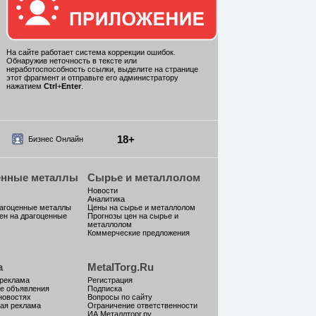
На сайте работает система коррекции ошибок.
Обнаружив неточность в тексте или
неработоспособность ссылки, выделите на странице
этот фрагмент и отправьте его администратору
нажатием
Ctrl
+
Enter
.
18+
Бизнес Онлайн
енные металлы
Сырье и металлолом
Новости
Аналитика
рагоценные металлы
Цены на сырье и металлолом
ен на драгоценные
Прогнозы цен на сырье и
металлолом
Коммерческие предложения
а
MetalTorg.Ru
 реклама
Регистрация
е объявления
Подписка
новостях
Вопросы по сайту
ая реклама
Ограничение ответственности
ИА Металлторг.ру