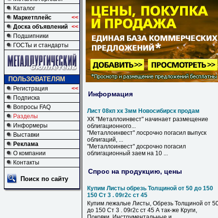
Каталог
Маркетплейс
<<
Доска объявлений
<<
Подшипники
ГОСТы и стандарты
ПОЛЬЗОВАТЕЛЯМ
Регистрация
<<
Информация
Подписка
Вопросы FAQ
Лист 08кп хк 3мм Новосибирск продам
Разделы
ХК
"Металлоинвест" начинает размещение
Информеры
облигационного...
"Металлоинвест" лосрочно погасил выпуск
Выставки
облигаций, ...
Реклама
"Металлоинвест" досрочно погасил
О компании
облигационный заем на 10 ...
Контакты
Спрос на продукцию, цены
Поиск по сайту
Купим Листы обрезь Толщиной от 50 до 150
150 Ст 3 . 09г2с ст 45
Купим лежалые Листы, Обрезь Толщиной от 5
до 150 Ст 3 . 09г2с ст 45 А так-же Круги,
Поковки. Инструментальные и