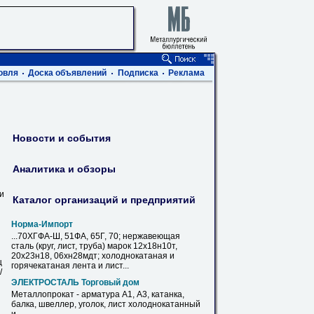
овля
Доска объявлений
Подписка
Реклама
Новости и события
Аналитика и обзоры
ви
Каталог организаций и предприятий
Норма-Импорт
...70ХГФА-Ш, 51ФА, 65Г, 70; нержавеющая
сталь (круг,
лист
, труба) марок 12х18н10т,
20х23н18, 06хн28мдт; холоднокатаная и
ц
горячекатаная лента и
лист
...
/
ЭЛЕКТРОСТАЛЬ Торговый дом
Металлопрокат - арматура А1, А3, катанка,
балка, швеллер, уголок,
лист
холоднокатанный