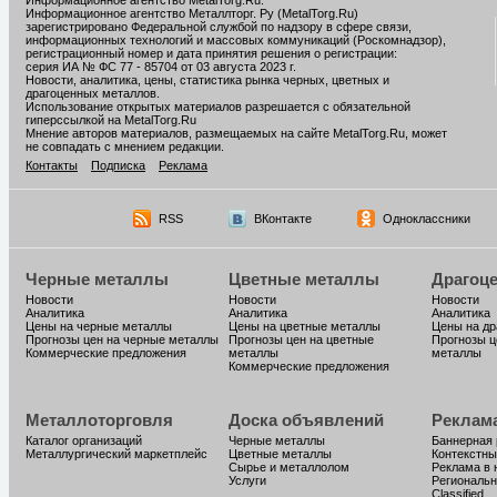
Информационное агентство MetalTorg.Ru
.
Информационное агентство Металлторг. Ру (MetalTorg.Ru)
зарегистрировано Федеральной службой по надзору в сфере связи,
информационных технологий и массовых коммуникаций (Роскомнадзор),
регистрационный номер и дата принятия решения о регистрации:
серия ИА № ФС 77 - 85704 от 03 августа 2023 г.
Новости, аналитика, цены, статистика рынка черных, цветных и
драгоценных металлов.
Использование открытых материалов разрешается с обязательной
гиперссылкой на MetalTorg.Ru
Мнение авторов материалов, размещаемых на сайте MetalTorg.Ru, может
не совпадать с мнением редакции.
Контакты
Подписка
Реклама
RSS
ВКонтакте
Одноклассники
Черные металлы
Цветные металлы
Драгоц
Новости
Новости
Новости
Аналитика
Аналитика
Аналитика
Цены на черные металлы
Цены на цветные металлы
Цены на д
Прогнозы цен на черные металлы
Прогнозы цен на цветные
Прогнозы ц
Коммерческие предложения
металлы
металлы
Коммерческие предложения
Металлоторговля
Доска объявлений
Реклам
Каталог организаций
Черные металлы
Баннерная
Металлургический маркетплейс
Цветные металлы
Контекстны
Сырье и металлолом
Реклама в 
Услуги
Региональн
Classified