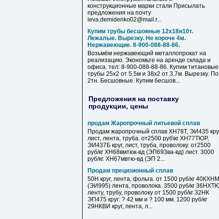
конструкционные марки стали Присылать
предложения на почту
leva.demidenko02@mail.r...
Купим трубы бесшовные 12х18н10т.
Лежалые. Вырезку. Не короче 4м.
Нержавеющие. 8-900-088-88-86.
Возьмём нержавеющий металлопрокат на
реализацию. Экономьте на аренде склада и
офиса. тел: 8-900-088-88-86. Купим титановые
трубы 25х2 от 5.5м и 38х2 от 3.7м. Вырезку. По
2тн. Бесшовные. Купим бесшов...
Предложения на поставку
продукции, цены
продам Жаропрочный литьевой сплав
Продам жаропрочный сплав ХН78Т, ЭИ435 круг
лист, лента, труба. от2500 руб\кг ХН77ТЮР,
ЭИ437Б круг, лист, труба, проволоку. от2500
руб/кг ХН68вмтюк-вд (ЭП693ва-вд) лист. 3000
руб/кг. ХН67мвтю-вд (ЭП 2...
Продам прецизионный сплав
50Н круг, лента, фольга. от 1500 руб/кг 40КХН
(ЭИ995) лента, проволока. 3500 руб/кг 36НХТ
ленту, трубу, проволоку от 1500 руб/кг 32НК
ЭП475 круг: ? 42 мм и ? 100 мм. 1200 руб/кг
29НКВИ круг, лента, л...