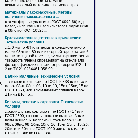
Количество образцов на каждый
испытываемый материал - не менее трех.
Материалы лакокрасочные. Методы
получения лакокрасочного ...
в атмосферных условиях (ГОСТ 6992-68) и др.
методы испытания Сталь листовая марки
08кп
и 08пс по ГОСТ 16523...
Краски масляные, готовые к применению.
Технические условия
...1, 0 мм по -89 или проката холоднокатаного
марки
08кп
по -80 или из черной горячекатаной
жести толщиной 0, 25 - 0, 32 мм. Укрывистость и
твердость пленки определяют на стекле для
фотографических пластинок размером 912 - 1,
2 по ТУ 21-0284461-058-90.
Валики малярные. Технические условия
...высокой плотности по ГОСТ 16338 или стали
,
марок
08кп
, 08пс, 08, 10пс, 10, 15кп, 15пс, 15 по
ГОСТ 1050, или алюминиевых сплавов марок
Д1 или Д16 по...
Кельмы, лопатки и отрезовки. Технические
условия
...раскисления, сортамент по ГОСТ 7417 или
М
ГОСТ 2590, точность прокатки высокая А или
Ю
повышенная Б. Колпачок Сталь марок 05кп,
08кп
, 08пс, 08, 10кп, 10пс, 10, 15кп, 15пс, 15, 20,
20пс или 20кп по ГОСТ 1050 или сталь марок
Ст3кп, Ст3пс по ГОСТ 380