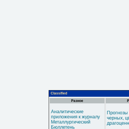
Classified
Разное
Р
Аналитические
Прогнозы 
приложения к журналу
черных, ц
Металлургический
драгоценн
Бюллетень