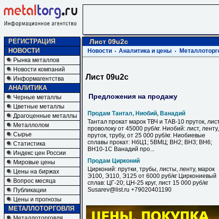
РЕГИСТРАЦИЯ
Лист 09u2c
НОВОСТИ
Новости
Аналитика и цены
Металлоторг
Рынка металлов
Новости компаний
Лист 09u2c
Информагентства
АНАЛИТИКА
Предложения на продажу
Черные металлы
Цветные металлы
Продам Тантал, Ниобий, Ванадий
Драгоценные металлы
Тантал прокат марок ТВЧ и ТАВ-10 пруток, лист
Металлолом
проволоку от 45000 руб/кг. Ниобий: лист, ленту,
Сырье
пруток, трубу, от 25 000 руб/кг. Ниобиевые
сплавы прокат: НбЦ1; 5ВМЦ; ВН2; ВН3; ВН6;
Статистика
ВН10-1С Ванадий про...
Индекс цен России
Продам Цирконий
Мировые цены
Цирконий: прутки, трубы, листы, ленту, марок
Цены на биржах
Э100, Э110, Э125 от 6000 руб/кг Циркониевый
Вопрос месяца
сплав: ЦГ-20; ЦН-25 круг, лист 15 000 руб/кг
Susarev@list.ru +79020401190
Публикации
Цены и прогнозы
МЕТАЛЛОТОРГОВЛЯ
Металлоторговля