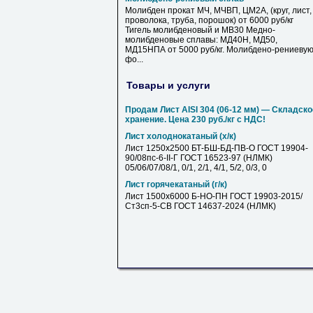
Молибден прокат МЧ, МЧВП, ЦМ2А, (круг, лист,
проволока, труба, порошок) от 6000 руб/кг
Тигель молибденовый и МВ30 Медно-
молибденовые сплавы: МД40Н, МД50,
МД15НПА от 5000 руб/кг. Молибдено-рениеву
фо...
Товары и услуги
Продам Лист AISI 304 (06-12 мм) — Складско
хранение. Цена 230 руб./кг с НДС!
Лист холоднокатаный (х/к)
Лист 1250х2500 БТ-БШ-БД-ПВ-О ГОСТ 19904-
90/08пс-6-II-Г ГОСТ 16523-97 (НЛМК)
05/06/07/08/1, 0/1, 2/1, 4/1, 5/2, 0/3, 0
Лист горячекатаный (г/к)
Лист 1500х6000 Б-НО-ПН ГОСТ 19903-2015/
Ст3сп-5-СВ ГОСТ 14637-2024 (НЛМК)