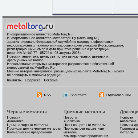
Информационное агентство MetalTorg.Ru
.
Информационное агентство Металлторг. Ру (MetalTorg.Ru)
зарегистрировано Федеральной службой по надзору в сфере связи,
информационных технологий и массовых коммуникаций (Роскомнадзор),
регистрационный номер и дата принятия решения о регистрации:
серия ИА № ФС 77 - 85704 от 03 августа 2023 г.
Новости, аналитика, цены, статистика рынка черных, цветных и
драгоценных металлов.
Использование открытых материалов разрешается с обязательной
гиперссылкой на MetalTorg.Ru
Мнение авторов материалов, размещаемых на сайте MetalTorg.Ru, может
не совпадать с мнением редакции.
Контакты
Подписка
Реклама
RSS
ВКонтакте
Одноклассники
Черные металлы
Цветные металлы
Драгоц
Новости
Новости
Новости
Аналитика
Аналитика
Аналитика
Цены на черные металлы
Цены на цветные металлы
Цены на д
Прогнозы цен на черные металлы
Прогнозы цен на цветные
Прогнозы ц
Коммерческие предложения
металлы
металлы
Коммерческие предложения