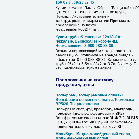
150 Ст 3 . 09г2с ст 45
Купим лежалые Листы, Обрезь Толщиной от 5
до 150 Ст 3 . 09г2с ст 45 А так-же Круги,
Поковки. Инструментальные и
конструкционные марки стали Присылать
предложения на почту
leva.demidenko02@mail.r...
Купим трубы бесшовные 12х18н10т.
Лежалые. Вырезку. Не короче 4м.
Нержавеющие. 8-900-088-88-86.
Возьмём нержавеющий металлопрокат на
реализацию. Экономьте на аренде склада и
офиса. тел: 8-900-088-88-86. Купим титановые
трубы 25х2 от 5.5м и 38х2 от 3.7м. Вырезку. По
2тн. Бесшовные. Купим бесшов...
Предложения на поставку
продукции, цены
Вольфрам, Вольфрамовые сплавы,
Вольфрамо-рениевые сплавы, Термопара
ВР5/20, Твердосплавов
Вольфрам: лист, круг, проволоку, электроды,
порошок Тигель вольфрамовый и ВР27
Вольфрамовые сплавы марок ВНЖ 7-3; ВНМ 5
3; ВД 20; ВНБ-3 от 5000 руб/кг. Вольфрамо-
рениевую проволоку, лист, фольгу: ВР-...
Молибден, Медно-молибденовый сплав,
Молибдено-рениевый сплав