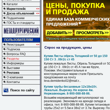
Каталог
Маркетплейс
<<
Доска объявлений
<<
Подшипники
ГОСТы и стандарты
ПОЛЬЗОВАТЕЛЯМ
Регистрация
<<
Спрос на продукцию, цены
Подписка
Вопросы FAQ
Купим Листы обрезь Толщиной от 50 до 150
Разделы
150 Ст 3 . 09г2с ст 45
Информеры
Купим лежалые Листы, Обрезь Толщиной от 5
до 150 Ст 3 . 09г2с ст 45 А так-же Круги,
Выставки
Поковки. Инструментальные и
Реклама
конструкционные марки стали Присылать
О компании
предложения на почту
leva.demidenko02@mail.r...
Контакты
Купим трубы бесшовные 12х18н10т.
Поиск по сайту
Лежалые. Вырезку. Не короче 4м.
Нержавеющие. 8-900-088-88-86.
Возьмём нержавеющий металлопрокат на
реализацию. Экономьте на аренде склада и
офиса. тел: 8-900-088-88-86. Купим титановые
трубы 25х2 от 5.5м и 38х2 от 3.7м. Вырезку. По