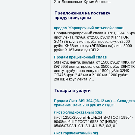
2тн. Бесшовные. Купим бесшов...
Предложения на поставку
продукции, цены
продам Жаропрочный литьевой сплав
Продам жаропрочный сплав ХН78Т, ЭИ435 круг
лист, лента, труба. от2500 руб\кг ХН77ТЮР,
ЭИ437Б круг, лист, труба, проволоку. от2500
руб/кг ХН68вмтюк-вд (ЭП693ва-вд) лист. 3000
руб/кг. ХН67мвтю-вд (ЭП 2...
Продам прецизионный сплав
50Н круг, лента, фольга. от 1500 руб/кг 40КХН
(ЭИ995) лента, проволока. 3500 руб/кг 36НХТ
ленту, трубу, проволоку от 1500 руб/кг 32НК
ЭП475 круг: ? 42 мм и ? 100 мм. 1200 руб/кг
29НКВИ круг, лента, л...
Товары и услуги
Продам Лист AISI 304 (06-12 мм) — Складско
хранение. Цена 230 руб./кг с НДС!
Лист холоднокатаный (х/к)
Лист 1250х2500 БТ-БШ-БД-ПВ-О ГОСТ 19904-
90/08пс-6-II-Г ГОСТ 16523-97 (НЛМК)
05/06/07/08/1, 0/1, 2/1, 4/1, 5/2, 0/3, 0
Лист горячекатаный (г/к)