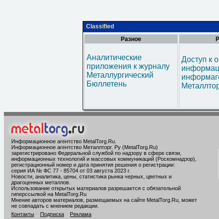
Classified
Разное
Р
Аналитические
Доступ к 
приложения к журналу
информац
Металлургический
информаг
Бюллетень
Металлтор
Информационное агентство MetalTorg.Ru
.
Информационное агентство Металлторг. Ру (MetalTorg.Ru)
зарегистрировано Федеральной службой по надзору в сфере связи,
информационных технологий и массовых коммуникаций (Роскомнадзор),
регистрационный номер и дата принятия решения о регистрации:
серия ИА № ФС 77 - 85704 от 03 августа 2023 г.
Новости, аналитика, цены, статистика рынка черных, цветных и
драгоценных металлов.
Использование открытых материалов разрешается с обязательной
гиперссылкой на MetalTorg.Ru
Мнение авторов материалов, размещаемых на сайте MetalTorg.Ru, может
не совпадать с мнением редакции.
Контакты
Подписка
Реклама