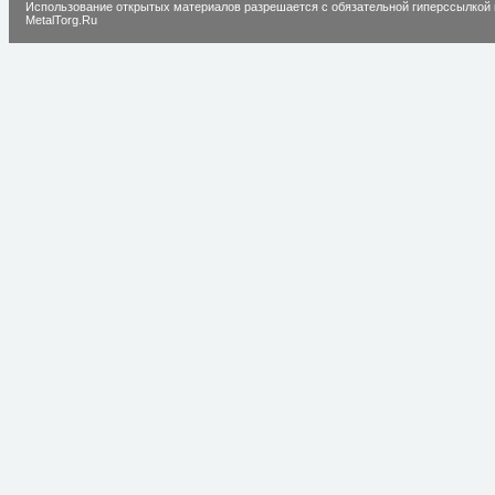
Использование открытых материалов разрешается с обязательной гиперссылкой 
MetalTorg.Ru