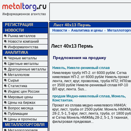
РЕГИСТРАЦИЯ
Лист 40х13 Пермь
НОВОСТИ
Новости
Аналитика и цены
Металлоторг
Рынка металлов
Новости компаний
Лист 40х13 Пермь
Информагентства
АНАЛИТИКА
Предложения на продажу
Черные металлы
Цветные металлы
Никель, Никеле-рениевый сплав
Драгоценные металлы
Никелевую трубу НП-2. от 6000 руб/кг. Сетка
Металлолом
никелевая НП-2. от 6000 руб/кг Никель прокат
Сырье
лента, лист, круг, проволока, труба НП2; НП0э
от 3500 руб/кг Никеле-рениевый сплав НР-10
Статистика
ВП круг, лента. Sus...
Индекс цен России
продам Медно-никелевый сплав, Монель,
Мировые цены
Константан.
Цены на биржах
Прокат из сплава медно-никелевого НМ40А:
Вопрос месяца
круг, лист, труба от 2500 руб/кг. Монель НМЖМ
28-2, 5-1, 5 круг, лист, лента, труба. от 1800 руб
Публикации
кг Сетка Монель НМЖМц 28-2, 5-1, 5 тканная,
Цены и прогнозы
фильтровая прядковая...
МЕТАЛЛОТОРГОВЛЯ
Металлоторговля