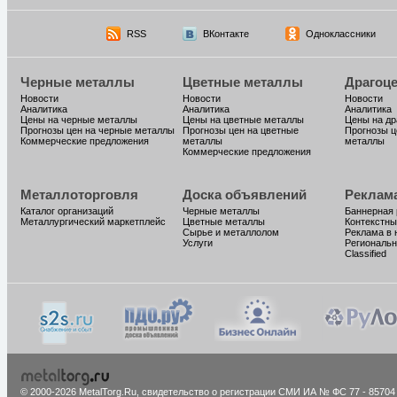
RSS
ВКонтакте
Одноклассники
Черные металлы
Цветные металлы
Драгоц
Новости
Новости
Новости
Аналитика
Аналитика
Аналитика
Цены на черные металлы
Цены на цветные металлы
Цены на д
Прогнозы цен на черные металлы
Прогнозы цен на цветные
Прогнозы ц
Коммерческие предложения
металлы
металлы
Коммерческие предложения
Металлоторговля
Доска объявлений
Реклам
Каталог организаций
Черные металлы
Баннерная
Металлургический маркетплейс
Цветные металлы
Контекстны
Сырье и металлолом
Реклама в 
Услуги
Региональн
Classified
© 2000-2026 MetalTorg.Ru,
cвидетельство о регистрации СМИ ИА № ФС 77 - 85704