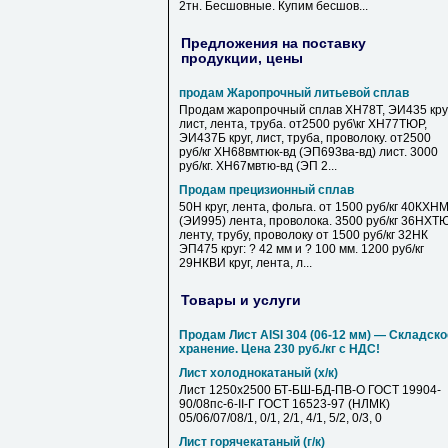
2тн. Бесшовные. Купим бесшов...
Предложения на поставку
продукции, цены
продам Жаропрочный литьевой сплав
Продам жаропрочный сплав ХН78Т, ЭИ435 круг
лист, лента, труба. от2500 руб\кг ХН77ТЮР,
ЭИ437Б круг, лист, труба, проволоку. от2500
руб/кг ХН68вмтюк-вд (ЭП693ва-вд) лист. 3000
руб/кг. ХН67мвтю-вд (ЭП 2...
Продам прецизионный сплав
50Н круг, лента, фольга. от 1500 руб/кг 40КХН
(ЭИ995) лента, проволока. 3500 руб/кг 36НХТ
ленту, трубу, проволоку от 1500 руб/кг 32НК
ЭП475 круг: ? 42 мм и ? 100 мм. 1200 руб/кг
29НКВИ круг, лента, л...
Товары и услуги
Продам Лист AISI 304 (06-12 мм) — Складско
хранение. Цена 230 руб./кг с НДС!
Лист холоднокатаный (х/к)
Лист 1250х2500 БТ-БШ-БД-ПВ-О ГОСТ 19904-
90/08пс-6-II-Г ГОСТ 16523-97 (НЛМК)
05/06/07/08/1, 0/1, 2/1, 4/1, 5/2, 0/3, 0
Лист горячекатаный (г/к)