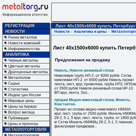
РЕГИСТРАЦИЯ
Лист 40х1500х6000 купить Петербург
НОВОСТИ
Новости
Аналитика и цены
Металлоторг
Рынка металлов
Новости компаний
Лист 40х1500х6000 купить Петерб
Информагентства
АНАЛИТИКА
Предложения на продажу
Черные металлы
Цветные металлы
Никель, Никеле-рениевый сплав
Драгоценные металлы
Никелевую трубу НП-2. от 6000 руб/кг. Сетка
Металлолом
никелевая НП-2. от 6000 руб/кг Никель прокат
Сырье
лента, лист, круг, проволока, труба НП2; НП0э
от 3500 руб/кг Никеле-рениевый сплав НР-10
Статистика
ВП круг, лента. Sus...
Индекс цен России
продам Медно-никелевый сплав, Монель,
Мировые цены
Константан.
Цены на биржах
Прокат из сплава медно-никелевого НМ40А:
Вопрос месяца
круг, лист, труба от 2500 руб/кг. Монель НМЖМ
28-2, 5-1, 5 круг, лист, лента, труба. от 1800 руб
Публикации
кг Сетка Монель НМЖМц 28-2, 5-1, 5 тканная,
Цены и прогнозы
фильтровая прядковая...
МЕТАЛЛОТОРГОВЛЯ
Металлоторговля