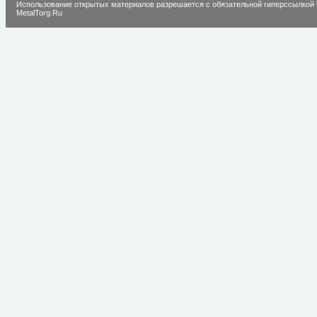
Использование открытых материалов разрешается с обязательной гиперссылкой 
MetalTorg.Ru