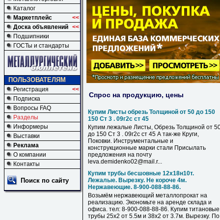
Каталог
Маркетплейс
<<
Доска объявлений
<<
Подшипники
ГОСТы и стандарты
ПОЛЬЗОВАТЕЛЯМ
Регистрация
<<
Спрос на продукцию, цены
Подписка
Вопросы FAQ
Купим Листы обрезь Толщиной от 50 до 150
Разделы
150 Ст 3 . 09г2с ст 45
Информеры
Купим лежалые Листы, Обрезь Толщиной от 5
до 150 Ст 3 . 09г2с ст 45 А так-же Круги,
Выставки
Поковки. Инструментальные и
Реклама
конструкционные марки стали Присылать
О компании
предложения на почту
leva.demidenko02@mail.r...
Контакты
Купим трубы бесшовные 12х18н10т.
Поиск по сайту
Лежалые. Вырезку. Не короче 4м.
Нержавеющие. 8-900-088-88-86.
Возьмём нержавеющий металлопрокат на
реализацию. Экономьте на аренде склада и
офиса. тел: 8-900-088-88-86. Купим титановые
трубы 25х2 от 5.5м и 38х2 от 3.7м. Вырезку. По