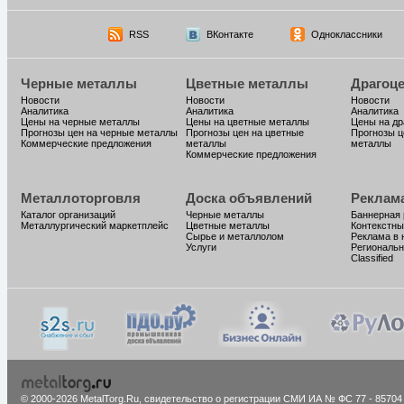
RSS
ВКонтакте
Одноклассники
Черные металлы
Цветные металлы
Драгоц
Новости
Новости
Новости
Аналитика
Аналитика
Аналитика
Цены на черные металлы
Цены на цветные металлы
Цены на д
Прогнозы цен на черные металлы
Прогнозы цен на цветные
Прогнозы ц
Коммерческие предложения
металлы
металлы
Коммерческие предложения
Металлоторговля
Доска объявлений
Реклам
Каталог организаций
Черные металлы
Баннерная
Металлургический маркетплейс
Цветные металлы
Контекстны
Сырье и металлолом
Реклама в 
Услуги
Региональн
Classified
© 2000-2026 MetalTorg.Ru,
cвидетельство о регистрации СМИ ИА № ФС 77 - 85704