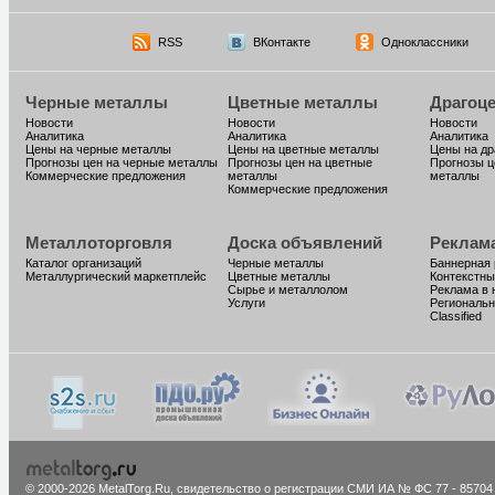
RSS
ВКонтакте
Одноклассники
Черные металлы
Цветные металлы
Драгоц
Новости
Новости
Новости
Аналитика
Аналитика
Аналитика
Цены на черные металлы
Цены на цветные металлы
Цены на д
Прогнозы цен на черные металлы
Прогнозы цен на цветные
Прогнозы ц
Коммерческие предложения
металлы
металлы
Коммерческие предложения
Металлоторговля
Доска объявлений
Реклам
Каталог организаций
Черные металлы
Баннерная
Металлургический маркетплейс
Цветные металлы
Контекстны
Сырье и металлолом
Реклама в 
Услуги
Региональн
Classified
© 2000-2026 MetalTorg.Ru,
cвидетельство о регистрации СМИ ИА № ФС 77 - 85704