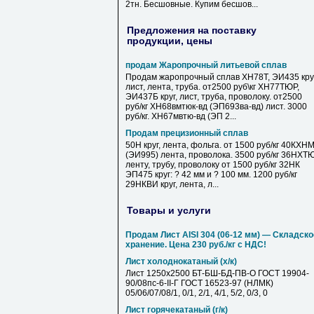
2тн. Бесшовные. Купим бесшов...
Предложения на поставку
продукции, цены
продам Жаропрочный литьевой сплав
Продам жаропрочный сплав ХН78Т, ЭИ435 круг
лист, лента, труба. от2500 руб\кг ХН77ТЮР,
ЭИ437Б круг, лист, труба, проволоку. от2500
руб/кг ХН68вмтюк-вд (ЭП693ва-вд) лист. 3000
руб/кг. ХН67мвтю-вд (ЭП 2...
Продам прецизионный сплав
50Н круг, лента, фольга. от 1500 руб/кг 40КХН
(ЭИ995) лента, проволока. 3500 руб/кг 36НХТ
ленту, трубу, проволоку от 1500 руб/кг 32НК
ЭП475 круг: ? 42 мм и ? 100 мм. 1200 руб/кг
29НКВИ круг, лента, л...
Товары и услуги
Продам Лист AISI 304 (06-12 мм) — Складско
хранение. Цена 230 руб./кг с НДС!
Лист холоднокатаный (х/к)
Лист 1250х2500 БТ-БШ-БД-ПВ-О ГОСТ 19904-
90/08пс-6-II-Г ГОСТ 16523-97 (НЛМК)
05/06/07/08/1, 0/1, 2/1, 4/1, 5/2, 0/3, 0
Лист горячекатаный (г/к)