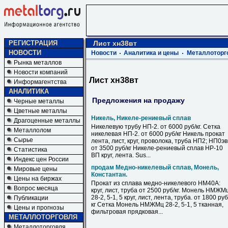
РЕГИСТРАЦИЯ
Лист хн38вт
НОВОСТИ
Новости
Аналитика и цены
Металлоторг
Рынка металлов
Новости компаний
Лист хн38вт
Информагентства
АНАЛИТИКА
Предложения на продажу
Черные металлы
Цветные металлы
Никель, Никеле-рениевый сплав
Драгоценные металлы
Никелевую трубу НП-2. от 6000 руб/кг. Сетка
Металлолом
никелевая НП-2. от 6000 руб/кг Никель прокат
Сырье
лента, лист, круг, проволока, труба НП2; НП0э
от 3500 руб/кг Никеле-рениевый сплав НР-10
Статистика
ВП круг, лента. Sus...
Индекс цен России
продам Медно-никелевый сплав, Монель,
Мировые цены
Константан.
Цены на биржах
Прокат из сплава медно-никелевого НМ40А:
Вопрос месяца
круг, лист, труба от 2500 руб/кг. Монель НМЖМ
28-2, 5-1, 5 круг, лист, лента, труба. от 1800 руб
Публикации
кг Сетка Монель НМЖМц 28-2, 5-1, 5 тканная,
Цены и прогнозы
фильтровая прядковая...
МЕТАЛЛОТОРГОВЛЯ
Металлоторговля