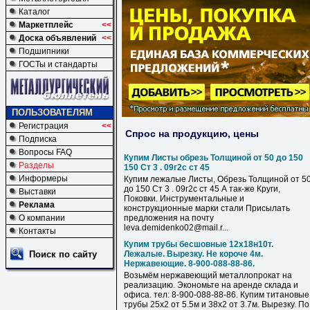
Каталог
Маркетплейс
<<
Доска объявлений
<<
Подшипники
ГОСТы и стандарты
ПОЛЬЗОВАТЕЛЯМ
Регистрация
<<
Спрос на продукцию, цены
Подписка
Вопросы FAQ
Купим Листы обрезь Толщиной от 50 до 150
Разделы
150 Ст 3 . 09г2с ст 45
Информеры
Купим лежалые Листы, Обрезь Толщиной от 5
до 150 Ст 3 . 09г2с ст 45 А так-же Круги,
Выставки
Поковки. Инструментальные и
Реклама
конструкционные марки стали Присылать
О компании
предложения на почту
leva.demidenko02@mail.r...
Контакты
Купим трубы бесшовные 12х18н10т.
Поиск по сайту
Лежалые. Вырезку. Не короче 4м.
Нержавеющие. 8-900-088-88-86.
Возьмём нержавеющий металлопрокат на
реализацию. Экономьте на аренде склада и
офиса. тел: 8-900-088-88-86. Купим титановые
трубы 25х2 от 5.5м и 38х2 от 3.7м. Вырезку. По