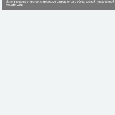
Использование открытых материалов разрешается с обязательной гиперссылкой 
MetalTorg.Ru