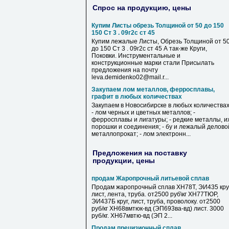
Спрос на продукцию, цены
Купим Листы обрезь Толщиной от 50 до 150
150 Ст 3 . 09г2с ст 45
Купим лежалые Листы, Обрезь Толщиной от 5
до 150 Ст 3 . 09г2с ст 45 А так-же Круги,
Поковки. Инструментальные и
конструкционные марки стали Присылать
предложения на почту
leva.demidenko02@mail.r...
Закупаем лом металлов, ферросплавы,
графит в любых количествах
Закупаем в Новосибирске в любых количествах
- лом черных и цветных металлов; -
ферросплавы и лигатуры; - редкие металлы, и
порошки и соединения; - бу и лежалый делово
металлопрокат; - лом электронн...
Предложения на поставку
продукции, цены
продам Жаропрочный литьевой сплав
Продам жаропрочный сплав ХН78Т, ЭИ435 круг
лист, лента, труба. от2500 руб\кг ХН77ТЮР,
ЭИ437Б круг, лист, труба, проволоку. от2500
руб/кг ХН68вмтюк-вд (ЭП693ва-вд) лист. 3000
руб/кг. ХН67мвтю-вд (ЭП 2...
Продам прецизионный сплав