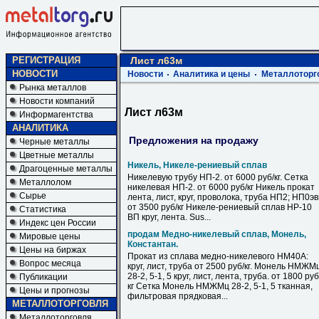
РЕГИСТРАЦИЯ
Лист л63м
НОВОСТИ
Новости
Аналитика и цены
Металлоторг
Рынка металлов
Новости компаний
Лист л63м
Информагентства
АНАЛИТИКА
Предложения на продажу
Черные металлы
Цветные металлы
Никель, Никеле-рениевый сплав
Драгоценные металлы
Никелевую трубу НП-2. от 6000 руб/кг. Сетка
Металлолом
никелевая НП-2. от 6000 руб/кг Никель прокат
Сырье
лента, лист, круг, проволока, труба НП2; НП0э
от 3500 руб/кг Никеле-рениевый сплав НР-10
Статистика
ВП круг, лента. Sus...
Индекс цен России
продам Медно-никелевый сплав, Монель,
Мировые цены
Константан.
Цены на биржах
Прокат из сплава медно-никелевого НМ40А:
Вопрос месяца
круг, лист, труба от 2500 руб/кг. Монель НМЖМ
28-2, 5-1, 5 круг, лист, лента, труба. от 1800 руб
Публикации
кг Сетка Монель НМЖМц 28-2, 5-1, 5 тканная,
Цены и прогнозы
фильтровая прядковая...
МЕТАЛЛОТОРГОВЛЯ
Металлоторговля