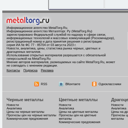
Информационное агентство MetalTorg.Ru
.
Информационное агентство Металлторг. Ру (MetalTorg.Ru)
зарегистрировано Федеральной службой по надзору в сфере связи,
информационных технологий и массовых коммуникаций (Роскомнадзор),
регистрационный номер и дата принятия решения о регистрации:
серия ИА № ФС 77 - 85704 от 03 августа 2023 г.
Новости, аналитика, цены, статистика рынка черных, цветных и
драгоценных металлов.
Использование открытых материалов разрешается с обязательной
гиперссылкой на MetalTorg.Ru
Мнение авторов материалов, размещаемых на сайте MetalTorg.Ru, может
не совпадать с мнением редакции.
Контакты
Подписка
Реклама
RSS
ВКонтакте
Одноклассники
Черные металлы
Цветные металлы
Драгоц
Новости
Новости
Новости
Аналитика
Аналитика
Аналитика
Цены на черные металлы
Цены на цветные металлы
Цены на д
Прогнозы цен на черные металлы
Прогнозы цен на цветные
Прогнозы ц
Коммерческие предложения
металлы
металлы
Коммерческие предложения