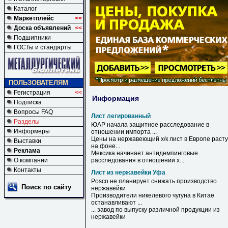
Каталог
Маркетплейс
<<
Доска объявлений
<<
Подшипники
ГОСТы и стандарты
ПОЛЬЗОВАТЕЛЯМ
Регистрация
<<
Информация
Подписка
Вопросы FAQ
Лист легированный
Разделы
ЮАР начала защитное расследование в
Информеры
отношении импорта ...
Цены на нержавеющий х/к
лист
в Европе расту
Выставки
на фоне...
Реклама
Мексика начинает антидемпинговые
О компании
расследования в отношении х...
Контакты
Лист из нержавейки Уфа
Posco не планирует снижать производство
Поиск по сайту
нержавейки
Производители никелевого чугуна в Китае
останавливают ...
... завод по выпуску различной продукции
из
нержавейки