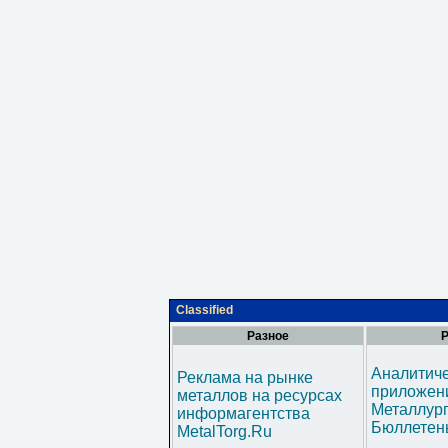
Classified
Разное
Р
Аналитич
Реклама на рынке
приложени
металлов на ресурсах
Металлур
информагентства
Бюллетен
MetalTorg.Ru