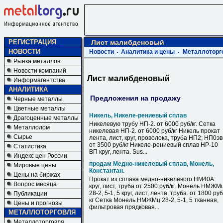
РЕГИСТРАЦИЯ
Лист малибденовый
НОВОСТИ
Новости
Аналитика и цены
Металлоторг
Рынка металлов
Новости компаний
Лист малибденовый
Информагентства
АНАЛИТИКА
Предложения на продажу
Черные металлы
Цветные металлы
Никель, Никеле-рениевый сплав
Драгоценные металлы
Никелевую трубу НП-2. от 6000 руб/кг. Сетка
Металлолом
никелевая НП-2. от 6000 руб/кг Никель прокат
Сырье
лента, лист, круг, проволока, труба НП2; НП0э
от 3500 руб/кг Никеле-рениевый сплав НР-10
Статистика
ВП круг, лента. Sus...
Индекс цен России
продам Медно-никелевый сплав, Монель,
Мировые цены
Константан.
Цены на биржах
Прокат из сплава медно-никелевого НМ40А:
Вопрос месяца
круг, лист, труба от 2500 руб/кг. Монель НМЖМ
28-2, 5-1, 5 круг, лист, лента, труба. от 1800 руб
Публикации
кг Сетка Монель НМЖМц 28-2, 5-1, 5 тканная,
Цены и прогнозы
фильтровая прядковая...
МЕТАЛЛОТОРГОВЛЯ
Металлоторговля