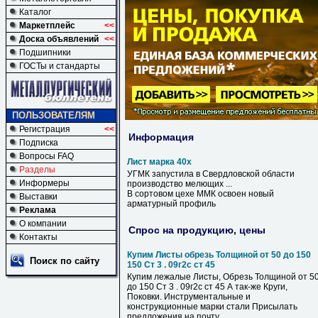
Каталог
Маркетплейс
<<
Доска объявлений
<<
Подшипники
ГОСТы и стандарты
ПОЛЬЗОВАТЕЛЯМ
Регистрация
<<
Информация
Подписка
Вопросы FAQ
Лист марка 40х
Разделы
УГМК запустила в Свердловской области
Информеры
производство мелющих ...
В сортовом цехе ММК освоен новый
Выставки
арматурный профиль
Реклама
О компании
Спрос на продукцию, цены
Контакты
Купим Листы обрезь Толщиной от 50 до 150
Поиск по сайту
150 Ст 3 . 09г2с ст 45
Купим лежалые Листы, Обрезь Толщиной от 5
до 150 Ст 3 . 09г2с ст 45 А так-же Круги,
Поковки. Инструментальные и
конструкционные марки стали Присылать
предложения на почту