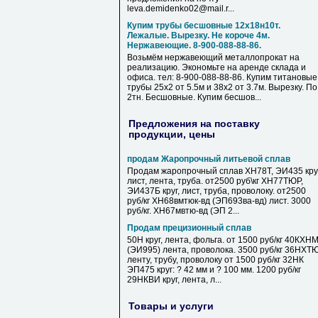
leva.demidenko02@mail.r...
Купим трубы бесшовные 12х18н10т.
Лежалые. Вырезку. Не короче 4м.
Нержавеющие. 8-900-088-88-86.
Возьмём нержавеющий металлопрокат на
реализацию. Экономьте на аренде склада и
офиса. тел: 8-900-088-88-86. Купим титановые
трубы 25х2 от 5.5м и 38х2 от 3.7м. Вырезку. По
2тн. Бесшовные. Купим бесшов...
Предложения на поставку
продукции, цены
продам Жаропрочный литьевой сплав
Продам жаропрочный сплав ХН78Т, ЭИ435 круг
лист, лента, труба. от2500 руб\кг ХН77ТЮР,
ЭИ437Б круг, лист, труба, проволоку. от2500
руб/кг ХН68вмтюк-вд (ЭП693ва-вд) лист. 3000
руб/кг. ХН67мвтю-вд (ЭП 2...
Продам прецизионный сплав
50Н круг, лента, фольга. от 1500 руб/кг 40КХН
(ЭИ995) лента, проволока. 3500 руб/кг 36НХТ
ленту, трубу, проволоку от 1500 руб/кг 32НК
ЭП475 круг: ? 42 мм и ? 100 мм. 1200 руб/кг
29НКВИ круг, лента, л...
Товары и услуги