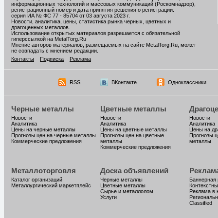
информационных технологий и массовых коммуникаций (Роскомнадзор),
регистрационный номер и дата принятия решения о регистрации:
серия ИА № ФС 77 - 85704 от 03 августа 2023 г.
Новости, аналитика, цены, статистика рынка черных, цветных и
драгоценных металлов.
Использование открытых материалов разрешается с обязательной
гиперссылкой на MetalTorg.Ru
Мнение авторов материалов, размещаемых на сайте MetalTorg.Ru, может
не совпадать с мнением редакции.
Контакты
Подписка
Реклама
RSS
ВКонтакте
Одноклассники
Черные металлы
Цветные металлы
Драгоц
Новости
Новости
Новости
Аналитика
Аналитика
Аналитика
Цены на черные металлы
Цены на цветные металлы
Цены на д
Прогнозы цен на черные металлы
Прогнозы цен на цветные
Прогнозы ц
Коммерческие предложения
металлы
металлы
Коммерческие предложения
Металлоторговля
Доска объявлений
Реклам
Каталог организаций
Черные металлы
Баннерная
Металлургический маркетплейс
Цветные металлы
Контекстны
Сырье и металлолом
Реклама в 
Услуги
Региональн
Classified