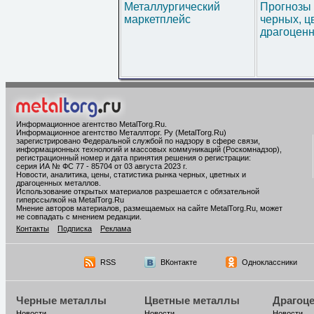
Металлургический
Прогнозы 
маркетплейс
черных, ц
драгоценн
Информационное агентство MetalTorg.Ru
.
Информационное агентство Металлторг. Ру (MetalTorg.Ru)
зарегистрировано Федеральной службой по надзору в сфере связи,
информационных технологий и массовых коммуникаций (Роскомнадзор),
регистрационный номер и дата принятия решения о регистрации:
серия ИА № ФС 77 - 85704 от 03 августа 2023 г.
Новости, аналитика, цены, статистика рынка черных, цветных и
драгоценных металлов.
Использование открытых материалов разрешается с обязательной
гиперссылкой на MetalTorg.Ru
Мнение авторов материалов, размещаемых на сайте MetalTorg.Ru, может
не совпадать с мнением редакции.
Контакты
Подписка
Реклама
RSS
ВКонтакте
Одноклассники
Черные металлы
Цветные металлы
Драгоц
Новости
Новости
Новости