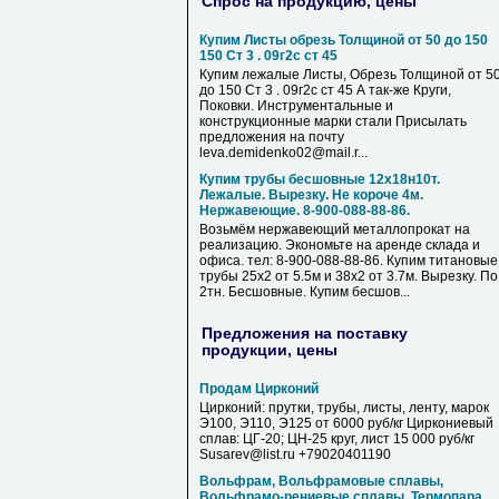
Спрос на продукцию, цены
Купим Листы обрезь Толщиной от 50 до 150
150 Ст 3 . 09г2с ст 45
Купим лежалые Листы, Обрезь Толщиной от 5
до 150 Ст 3 . 09г2с ст 45 А так-же Круги,
Поковки. Инструментальные и
конструкционные марки стали Присылать
предложения на почту
leva.demidenko02@mail.r...
Купим трубы бесшовные 12х18н10т.
Лежалые. Вырезку. Не короче 4м.
Нержавеющие. 8-900-088-88-86.
Возьмём нержавеющий металлопрокат на
реализацию. Экономьте на аренде склада и
офиса. тел: 8-900-088-88-86. Купим титановые
трубы 25х2 от 5.5м и 38х2 от 3.7м. Вырезку. По
2тн. Бесшовные. Купим бесшов...
Предложения на поставку
продукции, цены
Продам Цирконий
Цирконий: прутки, трубы, листы, ленту, марок
Э100, Э110, Э125 от 6000 руб/кг Циркониевый
сплав: ЦГ-20; ЦН-25 круг, лист 15 000 руб/кг
Susarev@list.ru +79020401190
Вольфрам, Вольфрамовые сплавы,
Вольфрамо-рениевые сплавы, Термопара