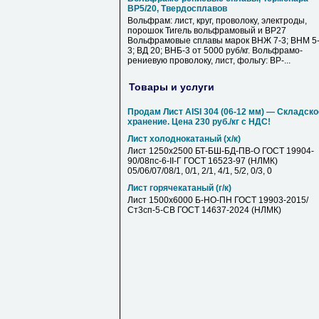
ВР5/20, Твердосплавов
Вольфрам: лист, круг, проволоку, электроды,
порошок Тигель вольфрамовый и ВР27
Вольфрамовые сплавы марок ВНЖ 7-3; ВНМ 5
3; ВД 20; ВНБ-3 от 5000 руб/кг. Вольфрамо-
рениевую проволоку, лист, фольгу: ВР-...
Товары и услуги
Продам Лист AISI 304 (06-12 мм) — Складско
хранение. Цена 230 руб./кг с НДС!
Лист холоднокатаный (х/к)
Лист 1250х2500 БТ-БШ-БД-ПВ-О ГОСТ 19904-
90/08пс-6-II-Г ГОСТ 16523-97 (НЛМК)
05/06/07/08/1, 0/1, 2/1, 4/1, 5/2, 0/3, 0
Лист горячекатаный (г/к)
Лист 1500х6000 Б-НО-ПН ГОСТ 19903-2015/
Ст3сп-5-СВ ГОСТ 14637-2024 (НЛМК)