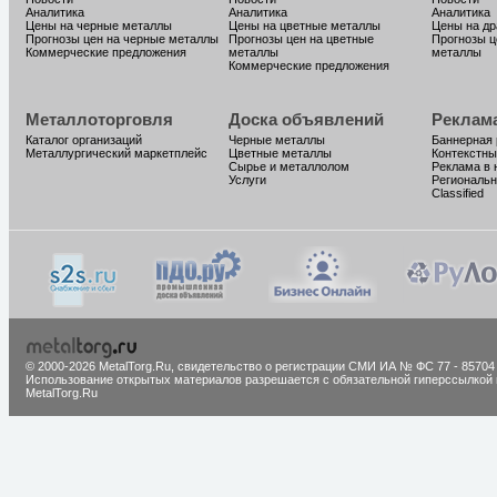
Аналитика
Аналитика
Аналитика
Цены на черные металлы
Цены на цветные металлы
Цены на д
Прогнозы цен на черные металлы
Прогнозы цен на цветные
Прогнозы ц
Коммерческие предложения
металлы
металлы
Коммерческие предложения
Металлоторговля
Доска объявлений
Реклам
Каталог организаций
Черные металлы
Баннерная
Металлургический маркетплейс
Цветные металлы
Контекстны
Сырье и металлолом
Реклама в 
Услуги
Региональн
Classified
© 2000-2026 MetalTorg.Ru,
cвидетельство о регистрации СМИ ИА № ФС 77 - 85704
Использование открытых материалов разрешается с обязательной гиперссылкой 
MetalTorg.Ru