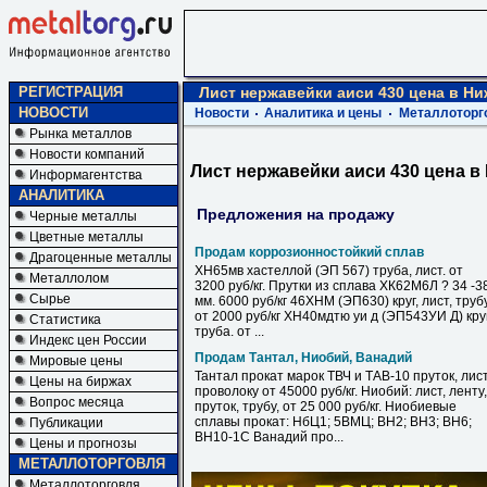
РЕГИСТРАЦИЯ
Лист нержавейки аиси 430 цена в Н
НОВОСТИ
Новости
Аналитика и цены
Металлоторг
Рынка металлов
Новости компаний
Лист нержавейки аиси 430 цена 
Информагентства
АНАЛИТИКА
Предложения на продажу
Черные металлы
Цветные металлы
Продам коррозионностойкий сплав
Драгоценные металлы
ХН65мв хастеллой (ЭП 567) труба, лист. от
Металлолом
3200 руб/кг. Прутки из сплава ХК62М6Л ? 34 -3
Сырье
мм. 6000 руб/кг 46ХНМ (ЭП630) круг, лист, труб
от 2000 руб/кг ХН40мдтю уи д (ЭП543УИ Д) круг
Статистика
труба. от ...
Индекс цен России
Продам Тантал, Ниобий, Ванадий
Мировые цены
Тантал прокат марок ТВЧ и ТАВ-10 пруток, лист
Цены на биржах
проволоку от 45000 руб/кг. Ниобий: лист, ленту,
Вопрос месяца
пруток, трубу, от 25 000 руб/кг. Ниобиевые
сплавы прокат: НбЦ1; 5ВМЦ; ВН2; ВН3; ВН6;
Публикации
ВН10-1С Ванадий про...
Цены и прогнозы
МЕТАЛЛОТОРГОВЛЯ
Металлоторговля