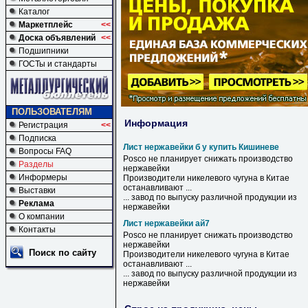
Каталог
Маркетплейс
<<
Доска объявлений
<<
Подшипники
ГОСТы и стандарты
ПОЛЬЗОВАТЕЛЯМ
Информация
Регистрация
<<
Подписка
Лист нержавейки б у купить Кишиневе
Вопросы FAQ
Posco не планирует снижать производство
Разделы
нержавейки
Информеры
Производители никелевого чугуна в Китае
останавливают ...
Выставки
... завод по выпуску различной продукции из
Реклама
нержавейки
О компании
Лист нержавейки ай7
Контакты
Posco не планирует снижать производство
нержавейки
Поиск по сайту
Производители никелевого чугуна в Китае
останавливают ...
... завод по выпуску различной продукции из
нержавейки