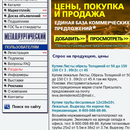
Каталог
Маркетплейс
<<
Доска объявлений
<<
Подшипники
ГОСТы и стандарты
ПОЛЬЗОВАТЕЛЯМ
Регистрация
<<
Спрос на продукцию, цены
Подписка
Вопросы FAQ
Купим Листы обрезь Толщиной от 50 до 150
Разделы
150 Ст 3 . 09г2с ст 45
Информеры
Купим лежалые Листы, Обрезь Толщиной от 5
до 150 Ст 3 . 09г2с ст 45 А так-же Круги,
Выставки
Поковки. Инструментальные и
Реклама
конструкционные марки стали Присылать
О компании
предложения на почту
leva.demidenko02@mail.r...
Контакты
Купим трубы бесшовные 12х18н10т.
Поиск по сайту
Лежалые. Вырезку. Не короче 4м.
Нержавеющие. 8-900-088-88-86.
Возьмём нержавеющий металлопрокат на
реализацию. Экономьте на аренде склада и
офиса. тел: 8-900-088-88-86. Купим титановые
трубы 25х2 от 5.5м и 38х2 от 3.7м. Вырезку. По