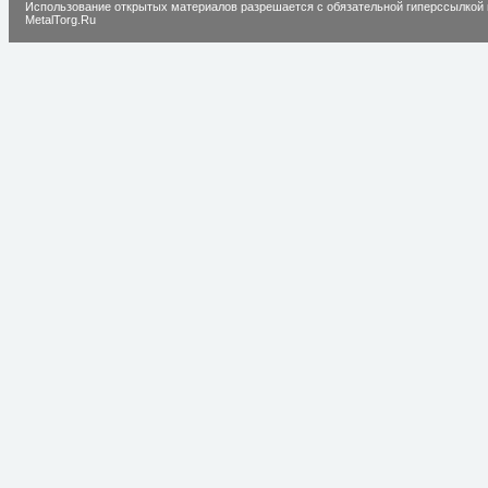
Использование открытых материалов разрешается с обязательной гиперссылкой 
MetalTorg.Ru