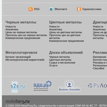
RSS
ВКонтакте
Одноклассники
Черные металлы
Цветные металлы
Драгоц
Новости
Новости
Новости
Аналитика
Аналитика
Аналитика
Цены на черные металлы
Цены на цветные металлы
Цены на д
Прогнозы цен на черные металлы
Прогнозы цен на цветные
Прогнозы ц
Коммерческие предложения
металлы
металлы
Коммерческие предложения
Металлоторговля
Доска объявлений
Реклам
Каталог организаций
Черные металлы
Баннерная
Металлургический маркетплейс
Цветные металлы
Контекстны
Сырье и металлолом
Реклама в 
Услуги
Региональн
Classified
© 2000-2026 MetalTorg.Ru,
cвидетельство о регистрации СМИ ИА № ФС 77 - 85704