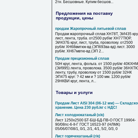
2тн. Бесшовные. Купим бесшов...
Предложения на поставку
продукции, цены
продам Жаропрочный литьевой сплав
Продам жаропрочный сплав ХН78Т, ЭИ435 круг
лист, лента, труба. от2500 руб\кг ХН77ТЮР,
ЭИ437Б круг, лист, труба, проволоку. от2500
руб/кг ХН68вмтюк-вд (ЭП693ва-вд) лист. 3000
руб/кг. ХН67мвтю-вд (ЭП 2...
Продам прецизионный сплав
50Н круг, лента, фольга. от 1500 руб/кг 40КХН
(ЭИ995) лента, проволока. 3500 руб/кг 36НХТ
ленту, трубу, проволоку от 1500 руб/кг 32НК
ЭП475 круг: ? 42 мм и ? 100 мм. 1200 руб/кг
29НКВИ круг, лента, л...
Товары и услуги
Продам Лист AISI 304 (06-12 мм) — Складско
хранение. Цена 230 руб./кг с НДС!
Лист холоднокатаный (х/к)
Лист 1250х2500 БТ-БШ-БД-ПВ-О ГОСТ 19904-
90/08пс-6-II-Г ГОСТ 16523-97 (НЛМК)
05/06/07/08/1, 0/1, 2/1, 4/1, 5/2, 0/3, 0
Лист горячекатаный (г/к)