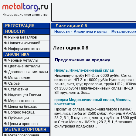
РЕГИСТРАЦИЯ
Лист оцинк 0 8
НОВОСТИ
Новости
Аналитика и цены
Металлоторг
Рынка металлов
Новости компаний
Лист оцинк 0 8
Информагентства
АНАЛИТИКА
Предложения на продажу
Черные металлы
Цветные металлы
Никель, Никеле-рениевый сплав
Драгоценные металлы
Никелевую трубу НП-2. от 6000 руб/кг. Сетка
Металлолом
никелевая НП-2. от 6000 руб/кг Никель прокат
Сырье
лента, лист, круг, проволока, труба НП2; НП0э
от 3500 руб/кг Никеле-рениевый сплав НР-10
Статистика
ВП круг, лента. Sus...
Индекс цен России
продам Медно-никелевый сплав, Монель,
Мировые цены
Константан.
Цены на биржах
Прокат из сплава медно-никелевого НМ40А:
Вопрос месяца
круг, лист, труба от 2500 руб/кг. Монель НМЖМ
28-2, 5-1, 5 круг, лист, лента, труба. от 1800 руб
Публикации
кг Сетка Монель НМЖМц 28-2, 5-1, 5 тканная,
Цены и прогнозы
фильтровая прядковая...
МЕТАЛЛОТОРГОВЛЯ
Металлоторговля