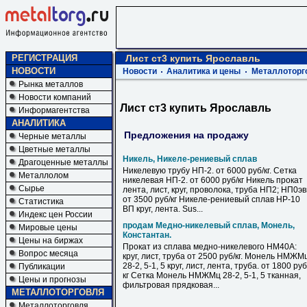
РЕГИСТРАЦИЯ
Лист ст3 купить Ярославль
НОВОСТИ
Новости
Аналитика и цены
Металлоторг
Рынка металлов
Новости компаний
Лист ст3 купить Ярославль
Информагентства
АНАЛИТИКА
Предложения на продажу
Черные металлы
Цветные металлы
Никель, Никеле-рениевый сплав
Драгоценные металлы
Никелевую трубу НП-2. от 6000 руб/кг. Сетка
Металлолом
никелевая НП-2. от 6000 руб/кг Никель прокат
Сырье
лента, лист, круг, проволока, труба НП2; НП0э
от 3500 руб/кг Никеле-рениевый сплав НР-10
Статистика
ВП круг, лента. Sus...
Индекс цен России
продам Медно-никелевый сплав, Монель,
Мировые цены
Константан.
Цены на биржах
Прокат из сплава медно-никелевого НМ40А:
Вопрос месяца
круг, лист, труба от 2500 руб/кг. Монель НМЖМ
28-2, 5-1, 5 круг, лист, лента, труба. от 1800 руб
Публикации
кг Сетка Монель НМЖМц 28-2, 5-1, 5 тканная,
Цены и прогнозы
фильтровая прядковая...
МЕТАЛЛОТОРГОВЛЯ
Металлоторговля