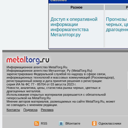
Classified
Разное
Р
Доступ к оперативной
Прогнозы 
информации
черных, ц
информагентства
драгоценн
Металлторг.ру
Информационное агентство MetalTorg.Ru
.
Информационное агентство Металлторг. Ру (MetalTorg.Ru)
зарегистрировано Федеральной службой по надзору в сфере связи,
информационных технологий и массовых коммуникаций (Роскомнадзор),
регистрационный номер и дата принятия решения о регистрации:
серия ИА № ФС 77 - 85704 от 03 августа 2023 г.
Новости, аналитика, цены, статистика рынка черных, цветных и
драгоценных металлов.
Использование открытых материалов разрешается с обязательной
гиперссылкой на MetalTorg.Ru
Мнение авторов материалов, размещаемых на сайте MetalTorg.Ru, может
не совпадать с мнением редакции.
Контакты
Подписка
Реклама
RSS
ВКонтакте
Одноклассники