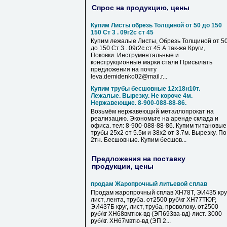
Спрос на продукцию, цены
Купим Листы обрезь Толщиной от 50 до 150
150 Ст 3 . 09г2с ст 45
Купим лежалые Листы, Обрезь Толщиной от 5
до 150 Ст 3 . 09г2с ст 45 А так-же Круги,
Поковки. Инструментальные и
конструкционные марки стали Присылать
предложения на почту
leva.demidenko02@mail.r...
Купим трубы бесшовные 12х18н10т.
Лежалые. Вырезку. Не короче 4м.
Нержавеющие. 8-900-088-88-86.
Возьмём нержавеющий металлопрокат на
реализацию. Экономьте на аренде склада и
офиса. тел: 8-900-088-88-86. Купим титановые
трубы 25х2 от 5.5м и 38х2 от 3.7м. Вырезку. По
2тн. Бесшовные. Купим бесшов...
Предложения на поставку
продукции, цены
продам Жаропрочный литьевой сплав
Продам жаропрочный сплав ХН78Т, ЭИ435 круг
лист, лента, труба. от2500 руб\кг ХН77ТЮР,
ЭИ437Б круг, лист, труба, проволоку. от2500
руб/кг ХН68вмтюк-вд (ЭП693ва-вд) лист. 3000
руб/кг. ХН67мвтю-вд (ЭП 2...