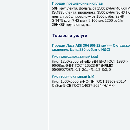
Продам прецизионный сплав
50Н круг, лента, фольга. от 1500 руб/кг 40КХН
(ЭИ995) лента, проволока. 3500 руб/кг 36НХТ
ленту, трубу, проволоку от 1500 руб/кг 32НК
ЭП475 круг: ? 42 мм и ? 100 мм. 1200 руб/кг
29НКВИ круг, лента, л...
Товары и услуги
Продам Лист AISI 304 (06-12 мм) — Складско
хранение. Цена 230 руб./кг с НДС!
Лист холоднокатаный (х/к)
Лист 1250х2500 БТ-БШ-БД-ПВ-О ГОСТ 19904-
90/08пс-6-II-Г ГОСТ 16523-97 (НЛМК)
05/06/07/08/1, 0/1, 2/1, 4/1, 5/2, 0/3, 0
Лист горячекатаный (г/к)
Лист 1500х6000 Б-НО-ПН ГОСТ 19903-2015/
Ст3сп-5-СВ ГОСТ 14637-2024 (НЛМК)