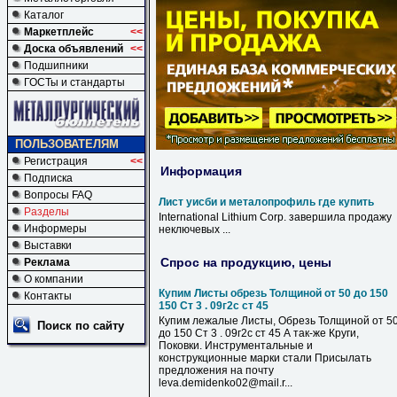
Каталог
Маркетплейс
<<
Доска объявлений
<<
Подшипники
ГОСТы и стандарты
ПОЛЬЗОВАТЕЛЯМ
Регистрация
<<
Информация
Подписка
Вопросы FAQ
Лист уисби и металопрофиль где купить
Разделы
International Lithium Corp. завершила продажу
Информеры
неключевых ...
Выставки
Спрос на продукцию, цены
Реклама
О компании
Купим Листы обрезь Толщиной от 50 до 150
Контакты
150 Ст 3 . 09г2с ст 45
Купим лежалые Листы, Обрезь Толщиной от 5
Поиск по сайту
до 150 Ст 3 . 09г2с ст 45 А так-же Круги,
Поковки. Инструментальные и
конструкционные марки стали Присылать
предложения на почту
leva.demidenko02@mail.r...