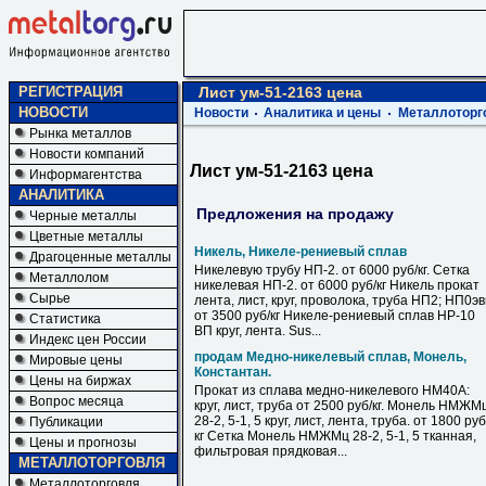
РЕГИСТРАЦИЯ
Лист ум-51-2163 цена
НОВОСТИ
Новости
Аналитика и цены
Металлоторг
Рынка металлов
Новости компаний
Лист ум-51-2163 цена
Информагентства
АНАЛИТИКА
Предложения на продажу
Черные металлы
Цветные металлы
Никель, Никеле-рениевый сплав
Драгоценные металлы
Никелевую трубу НП-2. от 6000 руб/кг. Сетка
Металлолом
никелевая НП-2. от 6000 руб/кг Никель прокат
Сырье
лента, лист, круг, проволока, труба НП2; НП0э
от 3500 руб/кг Никеле-рениевый сплав НР-10
Статистика
ВП круг, лента. Sus...
Индекс цен России
продам Медно-никелевый сплав, Монель,
Мировые цены
Константан.
Цены на биржах
Прокат из сплава медно-никелевого НМ40А:
Вопрос месяца
круг, лист, труба от 2500 руб/кг. Монель НМЖМ
28-2, 5-1, 5 круг, лист, лента, труба. от 1800 руб
Публикации
кг Сетка Монель НМЖМц 28-2, 5-1, 5 тканная,
Цены и прогнозы
фильтровая прядковая...
МЕТАЛЛОТОРГОВЛЯ
Металлоторговля