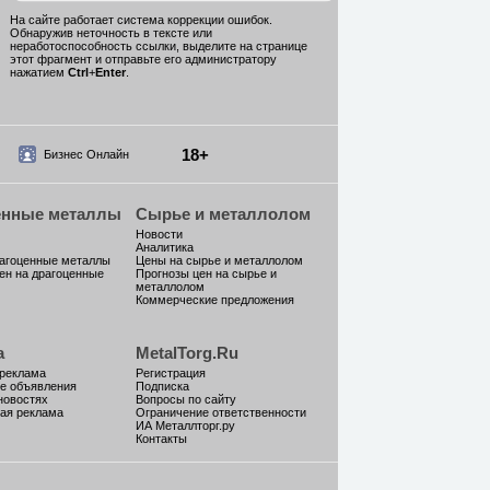
На сайте работает система коррекции ошибок.
Обнаружив неточность в тексте или
неработоспособность ссылки, выделите на странице
этот фрагмент и отправьте его администратору
нажатием
Ctrl
+
Enter
.
18+
Бизнес Онлайн
енные металлы
Сырье и металлолом
Новости
Аналитика
рагоценные металлы
Цены на сырье и металлолом
ен на драгоценные
Прогнозы цен на сырье и
металлолом
Коммерческие предложения
а
MetalTorg.Ru
 реклама
Регистрация
е объявления
Подписка
новостях
Вопросы по сайту
ая реклама
Ограничение ответственности
ИА Металлторг.ру
Контакты