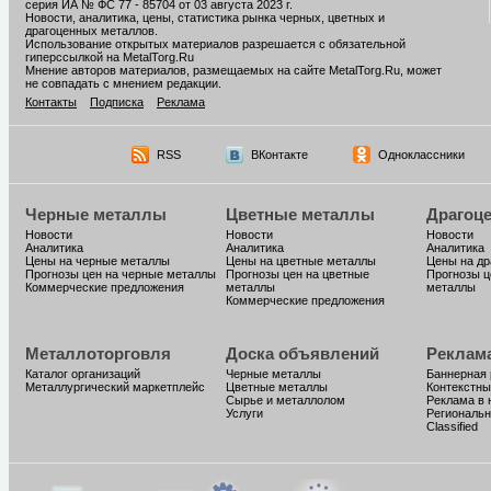
серия ИА № ФС 77 - 85704 от 03 августа 2023 г.
Новости, аналитика, цены, статистика рынка черных, цветных и
драгоценных металлов.
Использование открытых материалов разрешается с обязательной
гиперссылкой на MetalTorg.Ru
Мнение авторов материалов, размещаемых на сайте MetalTorg.Ru, может
не совпадать с мнением редакции.
Контакты
Подписка
Реклама
RSS
ВКонтакте
Одноклассники
Черные металлы
Цветные металлы
Драгоц
Новости
Новости
Новости
Аналитика
Аналитика
Аналитика
Цены на черные металлы
Цены на цветные металлы
Цены на д
Прогнозы цен на черные металлы
Прогнозы цен на цветные
Прогнозы ц
Коммерческие предложения
металлы
металлы
Коммерческие предложения
Металлоторговля
Доска объявлений
Реклам
Каталог организаций
Черные металлы
Баннерная
Металлургический маркетплейс
Цветные металлы
Контекстны
Сырье и металлолом
Реклама в 
Услуги
Региональн
Classified