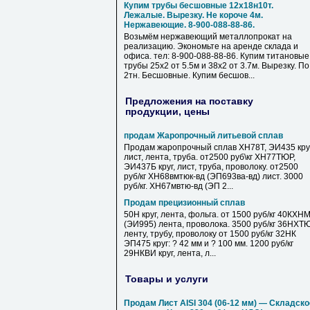
Купим трубы бесшовные 12х18н10т.
Лежалые. Вырезку. Не короче 4м.
Нержавеющие. 8-900-088-88-86.
Возьмём нержавеющий металлопрокат на
реализацию. Экономьте на аренде склада и
офиса. тел: 8-900-088-88-86. Купим титановые
трубы 25х2 от 5.5м и 38х2 от 3.7м. Вырезку. По
2тн. Бесшовные. Купим бесшов...
Предложения на поставку
продукции, цены
продам Жаропрочный литьевой сплав
Продам жаропрочный сплав ХН78Т, ЭИ435 круг
лист, лента, труба. от2500 руб\кг ХН77ТЮР,
ЭИ437Б круг, лист, труба, проволоку. от2500
руб/кг ХН68вмтюк-вд (ЭП693ва-вд) лист. 3000
руб/кг. ХН67мвтю-вд (ЭП 2...
Продам прецизионный сплав
50Н круг, лента, фольга. от 1500 руб/кг 40КХН
(ЭИ995) лента, проволока. 3500 руб/кг 36НХТ
ленту, трубу, проволоку от 1500 руб/кг 32НК
ЭП475 круг: ? 42 мм и ? 100 мм. 1200 руб/кг
29НКВИ круг, лента, л...
Товары и услуги
Продам Лист AISI 304 (06-12 мм) — Складско