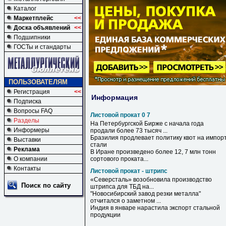
Каталог
Маркетплейс
<<
Доска объявлений
<<
Подшипники
ГОСТы и стандарты
ПОЛЬЗОВАТЕЛЯМ
Регистрация
<<
Информация
Подписка
Вопросы FAQ
Листовой прокат 0 7
Разделы
На Петербургской Бирже с начала года
Информеры
продали более 73 тысяч ...
Бразилия продлевает политику квот на импор
Выставки
стали
Реклама
В Иране произведено более 12,
7
млн тонн
О компании
сортового
проката
...
Контакты
Листовой прокат - штрипс
«Северсталь» возобновила производство
Поиск по сайту
штрипса
для ТБД на...
"Новосибирский завод резки металла"
отчитался о заметном ...
Индия в январе нарастила экспорт стальной
продукции