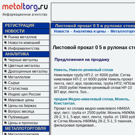
РЕГИСТРАЦИЯ
Листовой прокат 0 5 в рулонах стои
НОВОСТИ
Новости
Аналитика и цены
Металлоторг
Рынка металлов
Новости компаний
Листовой прокат 0 5 в рулонах с
Информагентства
АНАЛИТИКА
Предложения на продажу
Черные металлы
Цветные металлы
Никель, Никеле-рениевый сплав
Драгоценные металлы
Никелевую трубу НП-2. от 6000 руб/кг. Сетка
Металлолом
никелевая НП-2. от 6000 руб/кг Никель прокат
Сырье
лента, лист, круг, проволока, труба НП2; НП0э
от 3500 руб/кг Никеле-рениевый сплав НР-10
Статистика
ВП круг, лента. Sus...
Индекс цен России
продам Медно-никелевый сплав, Монель,
Мировые цены
Константан.
Цены на биржах
Прокат из сплава медно-никелевого НМ40А:
Вопрос месяца
круг, лист, труба от 2500 руб/кг. Монель НМЖМ
28-2, 5-1, 5 круг, лист, лента, труба. от 1800 руб
Публикации
кг Сетка Монель НМЖМц 28-2, 5-1, 5 тканная,
Цены и прогнозы
фильтровая прядковая...
МЕТАЛЛОТОРГОВЛЯ
Металлоторговля