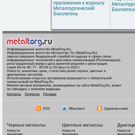
приложения к журналу
Металлур
Металлургический
Бюллетен
Бюллетень
Информационное агентство MetalTorg.Ru
.
Информационное агентство Металлторг. Ру (MetalTorg.Ru)
зарегистрировано Федеральной службой по надзору в сфере связи,
информационных технологий и массовых коммуникаций (Роскомнадзор),
регистрационный номер и дата принятия решения о регистрации:
серия ИА № ФС 77 - 85704 от 03 августа 2023 г.
Новости, аналитика, цены, статистика рынка черных, цветных и
драгоценных металлов.
Использование открытых материалов разрешается с обязательной
гиперссылкой на MetalTorg.Ru
Мнение авторов материалов, размещаемых на сайте MetalTorg.Ru, может
не совпадать с мнением редакции.
Контакты
Подписка
Реклама
RSS
ВКонтакте
Одноклассники
Черные металлы
Цветные металлы
Драгоц
Новости
Новости
Новости
Аналитика
Аналитика
Аналитика