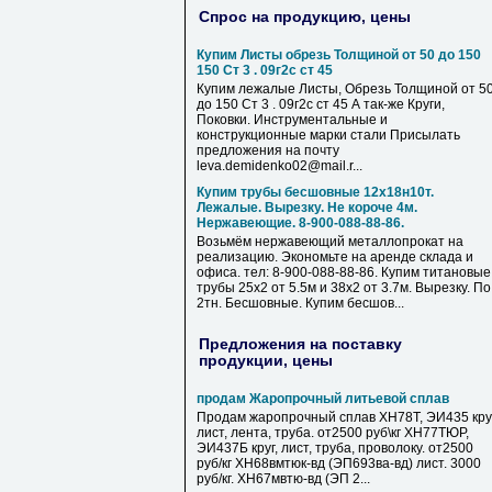
Спрос на продукцию, цены
Купим Листы обрезь Толщиной от 50 до 150
150 Ст 3 . 09г2с ст 45
Купим лежалые Листы, Обрезь Толщиной от 5
до 150 Ст 3 . 09г2с ст 45 А так-же Круги,
Поковки. Инструментальные и
конструкционные марки стали Присылать
предложения на почту
leva.demidenko02@mail.r...
Купим трубы бесшовные 12х18н10т.
Лежалые. Вырезку. Не короче 4м.
Нержавеющие. 8-900-088-88-86.
Возьмём нержавеющий металлопрокат на
реализацию. Экономьте на аренде склада и
офиса. тел: 8-900-088-88-86. Купим титановые
трубы 25х2 от 5.5м и 38х2 от 3.7м. Вырезку. По
2тн. Бесшовные. Купим бесшов...
Предложения на поставку
продукции, цены
продам Жаропрочный литьевой сплав
Продам жаропрочный сплав ХН78Т, ЭИ435 круг
лист, лента, труба. от2500 руб\кг ХН77ТЮР,
ЭИ437Б круг, лист, труба, проволоку. от2500
руб/кг ХН68вмтюк-вд (ЭП693ва-вд) лист. 3000
руб/кг. ХН67мвтю-вд (ЭП 2...