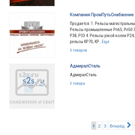
Компания ПромПутьСнабжение
Продается: 1. Рельсы магистральные
Рельсы промышленные Рп65, Рп50 3
Р38, Р33 4. Рельсы узкой колеи Р24
рельсы КР70, КР
...Еще
5 товаров
АдмиралСталь
АдмиралСталь
3 товара
1
2
3
Вперёд