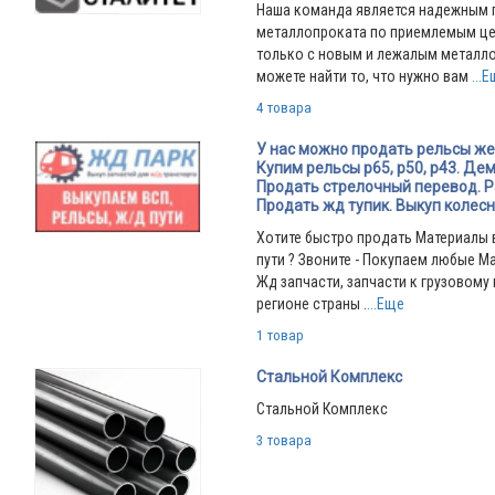
Наша команда является надежным
металлопроката по приемлемым це
только с новым и лежалым металло
можете найти то, что нужно вам
...
4 товара
У нас можно продать рельсы ж
Купим рельсы р65, р50, р43. Де
Продать стрелочный перевод. Р
Продать жд тупик. Выкуп колес
Хотите быстро продать Материалы 
пути ? Звоните - Покупаем любые М
Жд запчасти, запчасти к грузовому
регионе страны .
...Еще
1 товар
Стальной Комплекс
Стальной Комплекс
3 товара