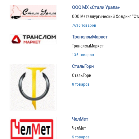
ООО МХ «Стали Урала»
ООО Металлургический Холдинг "Ст
7636 товаров
ТрансломМаркет
ТрансломМаркет
136 товаров
СтальГорн
СтальГорн
8 товаров
ЧелМет
ЧелМет
5 товаров