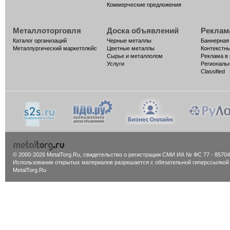
Коммерческие предложения
Металлоторговля
Доска объявлений
Реклам
Каталог организаций
Черные металлы
Баннерная
Металлургический маркетплейс
Цветные металлы
Контекстн
Сырье и металлолом
Реклама в
Услуги
Региональ
Classified
© 2000-2026 MetalTorg.Ru,
cвидетельство о регистрации СМИ ИА № ФС 77 - 85704
Использование открытых материалов разрешается с обязательной гиперссылкой
MetalTorg.Ru