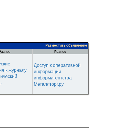
Разместить объявление
Разное
Разное
еские
Доступ к оперативной
я к журналу
информации
гический
информагентства
ь
Металлторг.ру