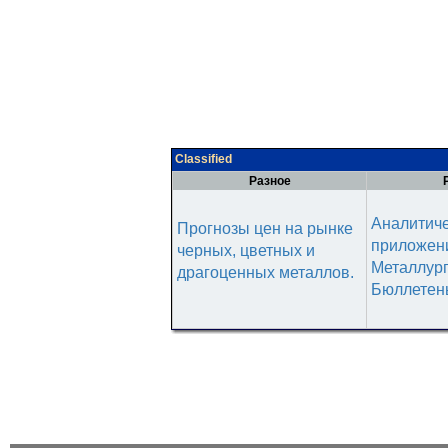
Classified
Разное
Аналитич
Прогнозы цен на рынке
приложени
черных, цветных и
Металлур
драгоценных металлов.
Бюллетен