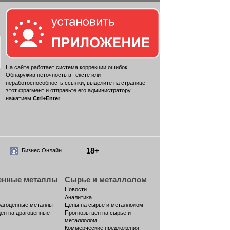
На сайте работает система коррекции ошибок.
Обнаружив неточность в тексте или
неработоспособность ссылки, выделите на странице
этот фрагмент и отправьте его администратору
нажатием
Ctrl
+
Enter
.
18+
Бизнес Онлайн
енные металлы
Сырье и металлолом
Новости
Аналитика
рагоценные металлы
Цены на сырье и металлолом
цен на драгоценные
Прогнозы цен на сырье и
металлолом
Коммерческие предложения