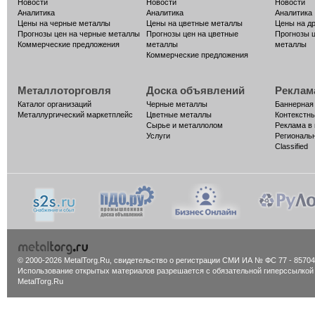
Новости
Новости
Новости
Аналитика
Аналитика
Аналитика
Цены на черные металлы
Цены на цветные металлы
Цены на д
Прогнозы цен на черные металлы
Прогнозы цен на цветные
Прогнозы 
Коммерческие предложения
металлы
металлы
Коммерческие предложения
Металлоторговля
Доска объявлений
Реклам
Каталог организаций
Черные металлы
Баннерная
Металлургический маркетплейс
Цветные металлы
Контекстн
Сырье и металлолом
Реклама в
Услуги
Региональ
Classified
© 2000-2026 MetalTorg.Ru,
cвидетельство о регистрации СМИ ИА № ФС 77 - 85704
Использование открытых материалов разрешается с обязательной гиперссылкой
MetalTorg.Ru