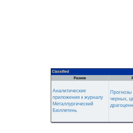
Classified
Разное
Аналитические
Прогнозы 
приложения к журналу
черных, ц
Металлургический
драгоценн
Бюллетень