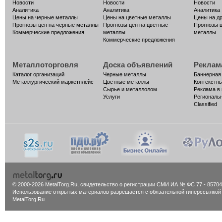
Новости
Новости
Новости
Аналитика
Аналитика
Аналитика
Цены на черные металлы
Цены на цветные металлы
Цены на д
Прогнозы цен на черные металлы
Прогнозы цен на цветные
Прогнозы 
Коммерческие предложения
металлы
металлы
Коммерческие предложения
Металлоторговля
Доска объявлений
Реклам
Каталог организаций
Черные металлы
Баннерная
Металлургический маркетплейс
Цветные металлы
Контекстн
Сырье и металлолом
Реклама в
Услуги
Региональ
Classified
© 2000-2026 MetalTorg.Ru,
cвидетельство о регистрации СМИ ИА № ФС 77 - 85704
Использование открытых материалов разрешается с обязательной гиперссылкой
MetalTorg.Ru