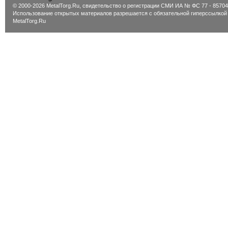
© 2000-2026 MetalTorg.Ru,
cвидетельство о регистрации СМИ ИА № ФС 77 - 85704
Использование открытых материалов разрешается с обязательной гиперссылкой
MetalTorg.Ru