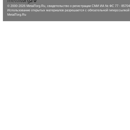
© 2000-2026 MetalTorg.Ru,
cвидетельство о регистрации СМИ ИА № ФС 77 - 85704
Использование открытых материалов разрешается с обязательной гиперссылкой
MetalTorg.Ru