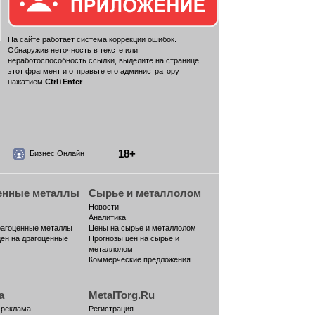
На сайте работает система коррекции ошибок.
Обнаружив неточность в тексте или
неработоспособность ссылки, выделите на странице
этот фрагмент и отправьте его администратору
нажатием
Ctrl
+
Enter
.
18+
Бизнес Онлайн
енные металлы
Сырье и металлолом
Новости
Аналитика
рагоценные металлы
Цены на сырье и металлолом
цен на драгоценные
Прогнозы цен на сырье и
металлолом
Коммерческие предложения
а
MetalTorg.Ru
 реклама
Регистрация