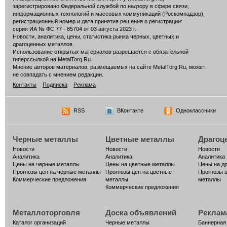
зарегистрировано Федеральной службой по надзору в сфере связи,
информационных технологий и массовых коммуникаций (Роскомнадзор),
регистрационный номер и дата принятия решения о регистрации:
серия ИА № ФС 77 - 85704 от 03 августа 2023 г.
Новости, аналитика, цены, статистика рынка черных, цветных и
драгоценных металлов.
Использование открытых материалов разрешается с обязательной
гиперссылкой на MetalTorg.Ru
Мнение авторов материалов, размещаемых на сайте MetalTorg.Ru, может
не совпадать с мнением редакции.
Контакты
Подписка
Реклама
RSS
ВКонтакте
Одноклассники
Черные металлы
Цветные металлы
Драгоц
Новости
Новости
Новости
Аналитика
Аналитика
Аналитика
Цены на черные металлы
Цены на цветные металлы
Цены на д
Прогнозы цен на черные металлы
Прогнозы цен на цветные
Прогнозы 
Коммерческие предложения
металлы
металлы
Коммерческие предложения
Металлоторговля
Доска объявлений
Реклам
Каталог организаций
Черные металлы
Баннерная