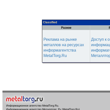
Classified
Разное
Реклама на рынке
Доступ к 
металлов на ресурсах
информац
информагентства
информаг
MetalTorg.Ru
Металлтор
Информационное агентство MetalTorg.Ru
.
Информационное агентство Металлторг. Ру (MetalTorg.Ru)