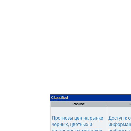
Classified
Разное
Прогнозы цен на рынке
Доступ к 
черных, цветных и
информац
драгоценных металлов.
информаг