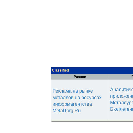
Classified
Разное
Аналитич
Реклама на рынке
приложени
металлов на ресурсах
Металлур
информагентства
Бюллетен
MetalTorg.Ru